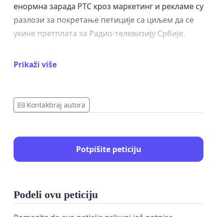
енормна зарада РТС кроз маркетинг и рекламе су
разлози за покретање петиције са циљем да се
укине претплата за Радио-телевизију Србије.
Уколико РТС, као Јавни сервис свих грађана,
Prikaži više
сматра да има право да буде Приватан сервис у
служби интересних група и средство за
богаћење појединаца, сходно томе Ваше је
Kontaktiraj autora
право да не плаћате таксу!
С обзиром на све наведено, позивамо грађане да
подрже петицију “СТОП за ПРЕТПЛАТУ РТС!“
Potpišite peticiju
Podeli ovu peticiju