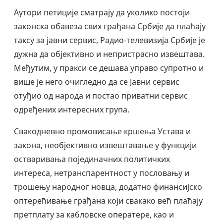
Аутори петиције сматрају да уколико постоји
законска обавеза свих грађана Србије да плаћају
таксу за јавни сервис, Радио-телевизија Србије је
дужна да објективно и непристрасно извештава.
Међутим, у пракси се дешава управо супротно и
више је него очигледно да се Јавни сервис
отуђио од народа и постао приватни сервис
одређених интересних група.
Свакодневно промовисање кршења Устава и
закона, необјективно извештавање у функцији
остваривања појединачних политичких
интереса, нетранспарентност у пословању и
трошењу народног новца, додатно финансијско
оптерећивање грађана који свакако већ плаћају
претплату за кабловске оператере, као и