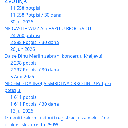
ŽIVOTINJA
11 558 potpisi
11 558 Potpisi / 30 dana
30 Jul 2026
NE GASITE WIZZ AIR BAZU U BEOGRADU
24 260 potpisi
2 888 Potpisi / 30 dana
26 Jun 2026
Da se Dinu Merlin zabrani koncert u Kraljevu!
2 298 potpisi
2 297 Potpisi / 30 dana
5 Aug 2026
NEĆEMO DA INĐIJA SMRDI NA CRKOTINU! Potpiši
peticiju!
1 611 potpisi
1 611 Potpisi / 30 dana
13 Jul 2026
Izmeniti zakon i ukinuti registraciju za električne
bicikle i skutere do 250W