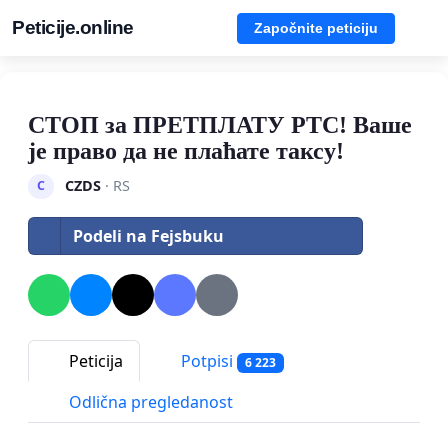
Peticije.online
Započnite peticiju
СТОП за ПРЕТПЛАТУ РТС! Ваше
је право да не плаћате таксу!
CZDS
· RS
C
Podeli na Fejsbuku
Peticija
Potpisi
6 223
Odlična pregledanost