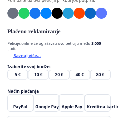
Pomozite da ova peticija prikupi još potpisa.
Plaćeno reklamiranje
Peticije.online će oglašavati ovu peticiju među
3,000
ljudi.
Saznaj više...
Izaberite svoj budžet
5 €
10 €
20 €
40 €
80 €
Način plaćanja
PayPal
Google Pay
Apple Pay
Kreditna karti