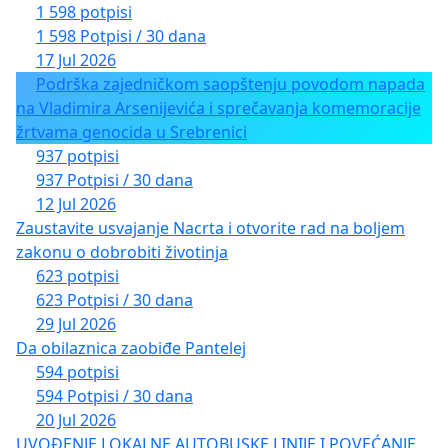
1 598 potpisi
1 598 Potpisi / 30 dana
17 Jul 2026
Podrška zajedničkom saopštenju povodom napada
na Vladimira Arsenijevića i sprečavanja komemoracije
žrtvama genocida u Srebrenici
937 potpisi
937 Potpisi / 30 dana
12 Jul 2026
Zaustavite usvajanje Nacrta i otvorite rad na boljem
zakonu o dobrobiti životinja
623 potpisi
623 Potpisi / 30 dana
29 Jul 2026
Da obilaznica zaobiđe Pantelej
594 potpisi
594 Potpisi / 30 dana
20 Jul 2026
UVOĐENJE LOKALNE AUTOBUSKE LINIJE I POVEĆANJE