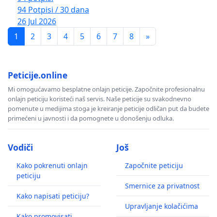
94 Potpisi / 30 dana
26 Jul 2026
1
2
3
4
5
6
7
8
»
Peticije.online
Mi omogućavamo besplatne onlajn peticije. Započnite profesionalnu
onlajn peticiju koristeći naš servis. Naše peticije su svakodnevno
pomenute u medijima stoga je kreiranje peticije odličan put da budete
primećeni u javnosti i da pomognete u donošenju odluka.
Vodiči
Još
Kako pokrenuti onlajn
Započnite peticiju
peticiju
Smernice za privatnost
Kako napisati peticiju?
Upravljanje kolačićima
Kako promovisati