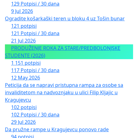
129 Potpisi / 30 dana
9 Jul 2026
Ogradite košarkaški teren u bloku 4 uz Tošin bunar
121 potpisi
121 Potpisi / 30 dana
21 Jul 2026
PRODUŽENJE ROKA ZA STARE/PREDBOLONJSKE
STUDENTE (2026)
1 151 potpisi
117 Potpisi / 30 dana
12 May 2026
Peticija da se napravi pristupna rampa za osobe sa
invaliditetom na nadvoznjaku u ulici Filip Kljajic u
Kragujevcu
102 potpisi
102 Potpisi / 30 dana
29 Jul 2026
Da pružne rampe u Kragujevcu ponovo rade
94 potpisi