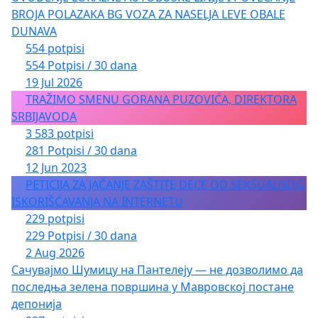
BROJA POLAZAKA BG VOZA ZA NASELJA LEVE OBALE
DUNAVA
554 potpisi
554 Potpisi / 30 dana
19 Jul 2026
TRAŽIMO SMENU GORANA PUZOVIĆA, DIREKTORA
SRBIJAVODA
3 583 potpisi
281 Potpisi / 30 dana
12 Jun 2023
PETICIJA ZA JAČANJE ZAŠTITE DECE OD SEKSUALNOG
ISKORIŠĆAVANJA NA INTERNETU
229 potpisi
229 Potpisi / 30 dana
2 Aug 2026
Сачувајмо Шумицу на Пантелеју — не дозволимо да
последња зелена површина у Мавровској постане
депонија