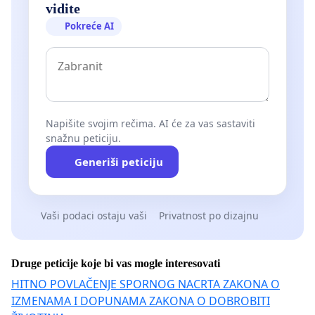
vidite
Pokreće AI
Napišite svojim rečima. AI će za vas sastaviti
snažnu peticiju.
Generiši peticiju
Vaši podaci ostaju vaši
Privatnost po dizajnu
Druge peticije koje bi vas mogle interesovati
HITNO POVLAČENJE SPORNOG NACRTA ZAKONA O
IZMENAMA I DOPUNAMA ZAKONA O DOBROBITI