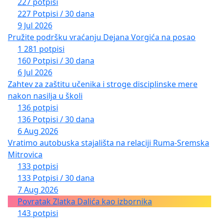
227 potpisi
227 Potpisi / 30 dana
9 Jul 2026
Pružite podršku vraćanju Dejana Vorgića na posao
1 281 potpisi
160 Potpisi / 30 dana
6 Jul 2026
Zahtev za zaštitu učenika i stroge disciplinske mere
nakon nasilja u školi
136 potpisi
136 Potpisi / 30 dana
6 Aug 2026
Vratimo autobuska stajališta na relaciji Ruma-Sremska
Mitrovica
133 potpisi
133 Potpisi / 30 dana
7 Aug 2026
Povratak Zlatka Dalića kao izbornika
143 potpisi