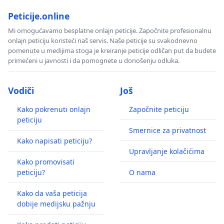
Peticije.online
Mi omogućavamo besplatne onlajn peticije. Započnite profesionalnu
onlajn peticiju koristeći naš servis. Naše peticije su svakodnevno
pomenute u medijima stoga je kreiranje peticije odličan put da budete
primećeni u javnosti i da pomognete u donošenju odluka.
Vodiči
Još
Kako pokrenuti onlajn
Započnite peticiju
peticiju
Smernice za privatnost
Kako napisati peticiju?
Upravljanje kolačićima
Kako promovisati
peticiju?
O nama
Kako da vaša peticija
dobije medijsku pažnju