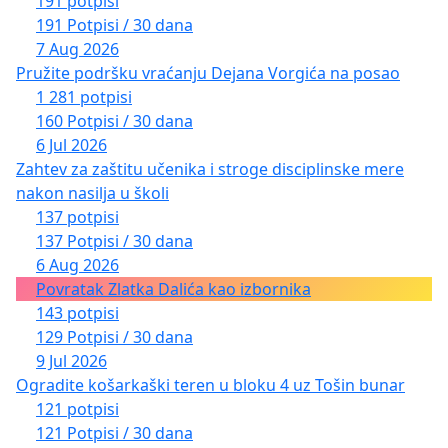
191 potpisi
191 Potpisi / 30 dana
7 Aug 2026
Pružite podršku vraćanju Dejana Vorgića na posao
1 281 potpisi
160 Potpisi / 30 dana
6 Jul 2026
Zahtev za zaštitu učenika i stroge disciplinske mere
nakon nasilja u školi
137 potpisi
137 Potpisi / 30 dana
6 Aug 2026
Povratak Zlatka Dalića kao izbornika
143 potpisi
129 Potpisi / 30 dana
9 Jul 2026
Ogradite košarkaški teren u bloku 4 uz Tošin bunar
121 potpisi
121 Potpisi / 30 dana