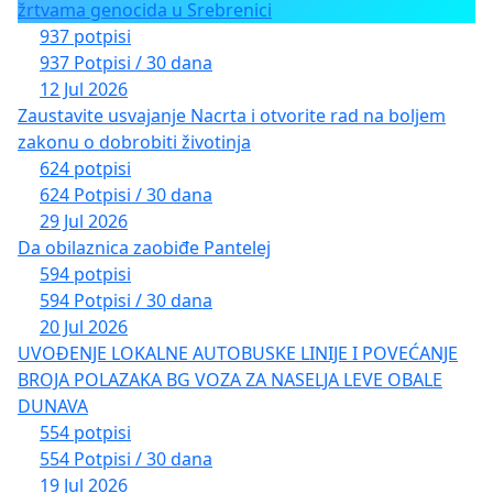
žrtvama genocida u Srebrenici
937 potpisi
937 Potpisi / 30 dana
12 Jul 2026
Zaustavite usvajanje Nacrta i otvorite rad na boljem
zakonu o dobrobiti životinja
624 potpisi
624 Potpisi / 30 dana
29 Jul 2026
Da obilaznica zaobiđe Pantelej
594 potpisi
594 Potpisi / 30 dana
20 Jul 2026
UVOĐENJE LOKALNE AUTOBUSKE LINIJE I POVEĆANJE
BROJA POLAZAKA BG VOZA ZA NASELJA LEVE OBALE
DUNAVA
554 potpisi
554 Potpisi / 30 dana
19 Jul 2026