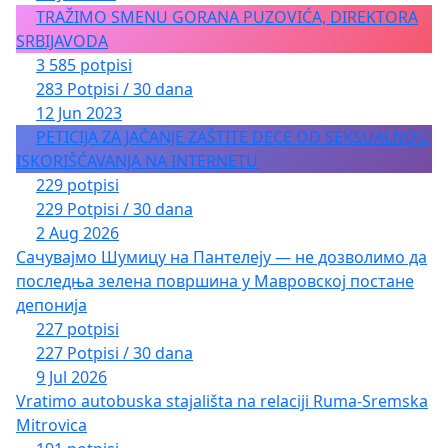
TRAŽIMO SMENU GORANA PUZOVIĆA, DIREKTORA
SRBIJAVODA
3 585 potpisi
283 Potpisi / 30 dana
12 Jun 2023
PETICIJA ZA JAČANJE ZAŠTITE DECE OD SEKSUALNOG
ISKORIŠĆAVANJA NA INTERNETU
229 potpisi
229 Potpisi / 30 dana
2 Aug 2026
Сачувајмо Шумицу на Пантелеју — не дозволимо да
последња зелена површина у Мавровској постане
депонија
227 potpisi
227 Potpisi / 30 dana
9 Jul 2026
Vratimo autobuska stajališta na relaciji Ruma-Sremska
Mitrovica