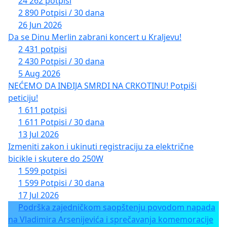
24 262 potpisi
2 890 Potpisi / 30 dana
26 Jun 2026
Da se Dinu Merlin zabrani koncert u Kraljevu!
2 431 potpisi
2 430 Potpisi / 30 dana
5 Aug 2026
NEĆEMO DA INĐIJA SMRDI NA CRKOTINU! Potpiši
peticiju!
1 611 potpisi
1 611 Potpisi / 30 dana
13 Jul 2026
Izmeniti zakon i ukinuti registraciju za električne
bicikle i skutere do 250W
1 599 potpisi
1 599 Potpisi / 30 dana
17 Jul 2026
Podrška zajedničkom saopštenju povodom napada
na Vladimira Arsenijevića i sprečavanja komemoracije