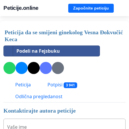
Peticije.online
Započnite peticiju
Peticija da se smijeni ginekolog Vesna Đokvučić
Keca
Podeli na Fejsbuku
Peticija
Potpisi
3 941
Odlična pregledanost
Kontaktirajte autora peticije
Vaše ime