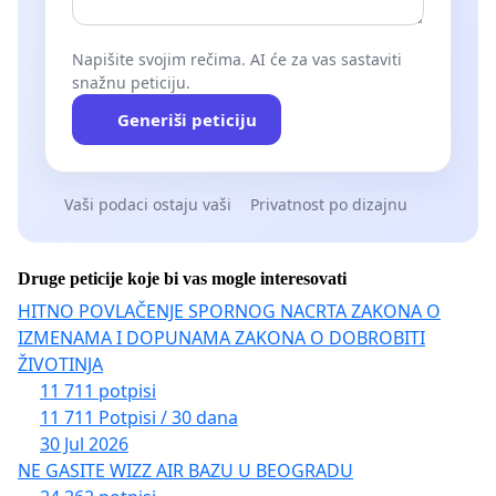
Napišite svojim rečima. AI će za vas sastaviti
snažnu peticiju.
Generiši peticiju
Vaši podaci ostaju vaši
Privatnost po dizajnu
Druge peticije koje bi vas mogle interesovati
HITNO POVLAČENJE SPORNOG NACRTA ZAKONA O
IZMENAMA I DOPUNAMA ZAKONA O DOBROBITI
ŽIVOTINJA
11 711 potpisi
11 711 Potpisi / 30 dana
30 Jul 2026
NE GASITE WIZZ AIR BAZU U BEOGRADU