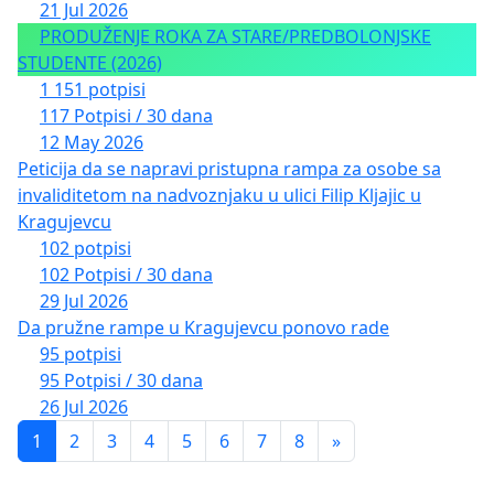
21 Jul 2026
PRODUŽENJE ROKA ZA STARE/PREDBOLONJSKE
STUDENTE (2026)
1 151 potpisi
117 Potpisi / 30 dana
12 May 2026
Peticija da se napravi pristupna rampa za osobe sa
invaliditetom na nadvoznjaku u ulici Filip Kljajic u
Kragujevcu
102 potpisi
102 Potpisi / 30 dana
29 Jul 2026
Da pružne rampe u Kragujevcu ponovo rade
95 potpisi
95 Potpisi / 30 dana
26 Jul 2026
1
2
3
4
5
6
7
8
»