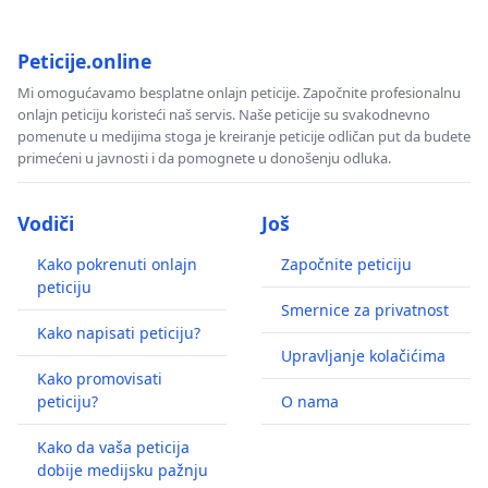
Peticije.online
Mi omogućavamo besplatne onlajn peticije. Započnite profesionalnu
onlajn peticiju koristeći naš servis. Naše peticije su svakodnevno
pomenute u medijima stoga je kreiranje peticije odličan put da budete
primećeni u javnosti i da pomognete u donošenju odluka.
Vodiči
Još
Kako pokrenuti onlajn
Započnite peticiju
peticiju
Smernice za privatnost
Kako napisati peticiju?
Upravljanje kolačićima
Kako promovisati
peticiju?
O nama
Kako da vaša peticija
dobije medijsku pažnju