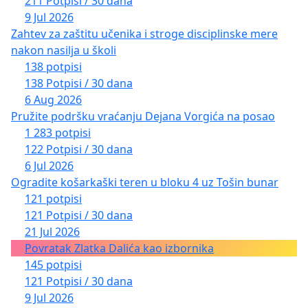
211 Potpisi / 30 dana
9 Jul 2026
Zahtev za zaštitu učenika i stroge disciplinske mere
nakon nasilja u školi
138 potpisi
138 Potpisi / 30 dana
6 Aug 2026
Pružite podršku vraćanju Dejana Vorgića na posao
1 283 potpisi
122 Potpisi / 30 dana
6 Jul 2026
Ogradite košarkaški teren u bloku 4 uz Tošin bunar
121 potpisi
121 Potpisi / 30 dana
21 Jul 2026
Povratak Zlatka Dalića kao izbornika
145 potpisi
121 Potpisi / 30 dana
9 Jul 2026