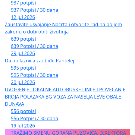
937 potpisi
937 Potpisi / 30 dana
12 Jul 2026
Zaustavite usvajanje Nacrta i otvorite rad na boljem
zakonu o dobrobiti životinja
639 potpisi
639 Potpisi / 30 dana
29 Jul 2026
Da obilaznica zaobiđe Pantelej
595 potpisi
595 Potpisi / 30 dana
20 Jul 2026
UVOĐENJE LOKALNE AUTOBUSKE LINIJE I POVEĆANJE
BROJA POLAZAKA BG VOZA ZA NASELJA LEVE OBALE
DUNAVA
556 potpisi
556 Potpisi / 30 dana
19 Jul 2026
TRAŽIMO SMENU GORANA PUZOVIĆA, DIREKTORA