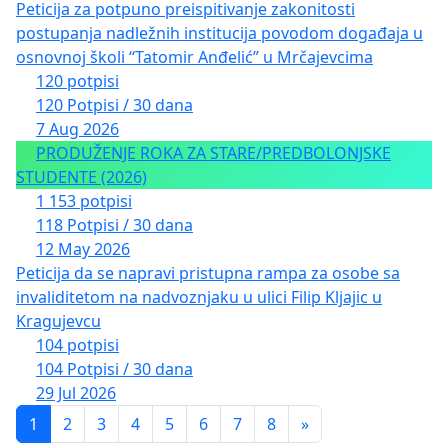
Peticija za potpuno preispitivanje zakonitosti
postupanja nadležnih institucija povodom događaja u
osnovnoj školi “Tatomir Anđelić” u Mrčajevcima
120 potpisi
120 Potpisi / 30 dana
7 Aug 2026
PRODUŽENJE ROKA ZA STARE/PREDBOLONJSKE
STUDENTE (2026)
1 153 potpisi
118 Potpisi / 30 dana
12 May 2026
Peticija da se napravi pristupna rampa za osobe sa
invaliditetom na nadvoznjaku u ulici Filip Kljajic u
Kragujevcu
104 potpisi
104 Potpisi / 30 dana
29 Jul 2026
1
2
3
4
5
6
7
8
»