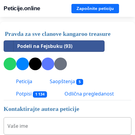
Peticije.online
Započnite peticiju
Pravda za sve clanove kangaroo treasure
Podeli na Fejsbuku (93)
Peticija
Saopštenja
5
Potpisi
Odlična pregledanost
1 134
Kontaktirajte autora peticije
Vaše ime