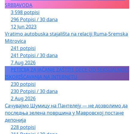
SRBIJAVODA
3 598 potpisi
296 Potpisi / 30 dana
12 Jun 2023
Vratimo autobuska stajališta na relaciji Ruma-Sremska
Mitrovica
241 potpisi
241 Potpisi / 30 dana
7 Aug 2026
PETICIJA ZA JAČANJE ZAŠTITE DECE OD SEKSUALNOG
ISKORIŠĆAVANJA NA INTERNETU
230 potpisi
230 Potpisi / 30 dana
2 Aug 2026
Сачувајмо Шумицу на Пантелеју — не дозволимо да
последња зелена површина у Мавровској постане
депонија
228 potpisi