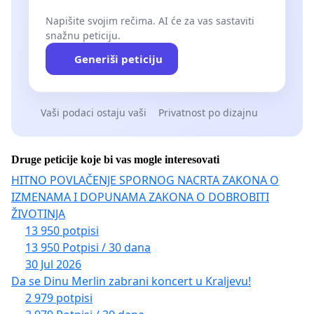
Napišite svojim rečima. AI će za vas sastaviti
snažnu peticiju.
Generiši peticiju
Vaši podaci ostaju vaši
Privatnost po dizajnu
Druge peticije koje bi vas mogle interesovati
HITNO POVLAČENJE SPORNOG NACRTA ZAKONA O
IZMENAMA I DOPUNAMA ZAKONA O DOBROBITI
ŽIVOTINJA
13 950 potpisi
13 950 Potpisi / 30 dana
30 Jul 2026
Da se Dinu Merlin zabrani koncert u Kraljevu!
2 979 potpisi