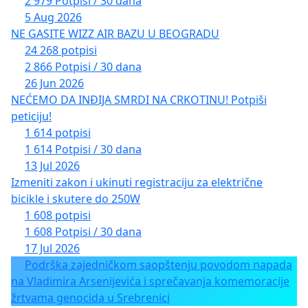
2 979 Potpisi / 30 dana
5 Aug 2026
NE GASITE WIZZ AIR BAZU U BEOGRADU
24 268 potpisi
2 866 Potpisi / 30 dana
26 Jun 2026
NEĆEMO DA INĐIJA SMRDI NA CRKOTINU! Potpiši
peticiju!
1 614 potpisi
1 614 Potpisi / 30 dana
13 Jul 2026
Izmeniti zakon i ukinuti registraciju za električne
bicikle i skutere do 250W
1 608 potpisi
1 608 Potpisi / 30 dana
17 Jul 2026
Podrška zajedničkom saopštenju povodom napada
na Vladimira Arsenijevića i sprečavanja komemoracije
žrtvama genocida u Srebrenici