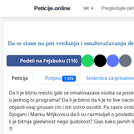
Peticije.online
Pregledajte pet
SR ▼
Da se stane na put vređanju i omalovažavanju dec
Podeli na Fejsbuku (116)
Peticija
Potpisi
Smernice za privatno
1 576
Da li je bitno mesto gde se omalovazava osoba sa pose
u jednog tv programa? Da li je bitno da li je to live nacio
objavili ovaj gnusan cin i isti ostro osudili. Pa zasto on
Djogani i Marku Miljkovicu da li su razmisljali o posl
li je bitnija gledanost nego ljudskost? Glas kako javnih 
!!!