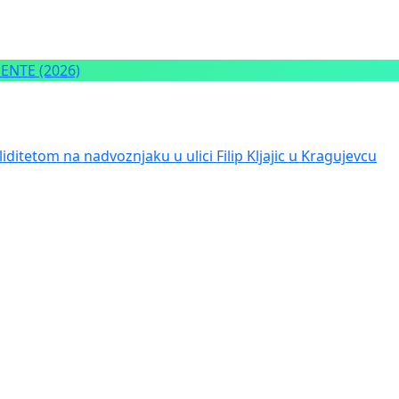
NTE (2026)
iditetom na nadvoznjaku u ulici Filip Kljajic u Kragujevcu