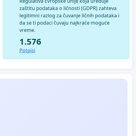
Regulativa Evropske unije koja uređuje
zaštitu podataka o ličnosti (GDPR) zahteva
legitimni razlog za čuvanje ličnih podataka i
da se ti podaci čuvaju najkraće moguće
vreme.
1.576
Potpisi