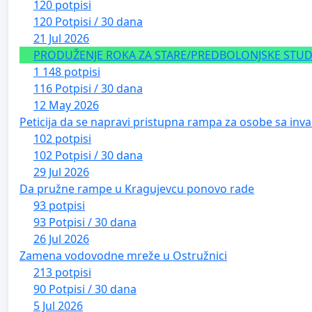
120 potpisi
120 Potpisi / 30 dana
21 Jul 2026
PRODUŽENJE ROKA ZA STARE/PREDBOLONJSKE STUDE
1 148 potpisi
116 Potpisi / 30 dana
12 May 2026
Peticija da se napravi pristupna rampa za osobe sa inval
102 potpisi
102 Potpisi / 30 dana
29 Jul 2026
Da pružne rampe u Kragujevcu ponovo rade
93 potpisi
93 Potpisi / 30 dana
26 Jul 2026
Zamena vodovodne mreže u Ostružnici
213 potpisi
90 Potpisi / 30 dana
5 Jul 2026