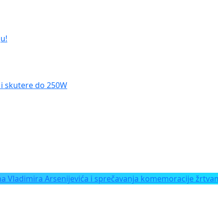
u!
le i skutere do 250W
Vladimira Arsenijevića i sprečavanja komemoracije žrtvam