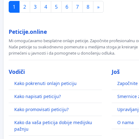
1
2
3
4
5
6
7
8
»
Peticije.online
Mi omogućavamo besplatne onlajn peticije. Započnite profesionalnu onla
Naše peticije su svakodnevno pomenute u medijima stoga je kreiranje p
primećeni u javnosti i da pomognete u donošenju odluka.
Vodiči
Još
Kako pokrenuti onlajn peticiju
Započnite 
Kako napisati peticiju?
Smernice z
Kako promovisati peticiju?
Upravljanj
Kako da vaša peticija dobije medijsku
O nama
pažnju