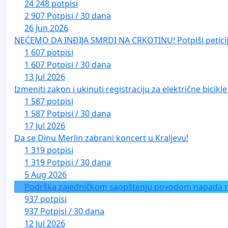
24 248 potpisi
2 907 Potpisi / 30 dana
26 Jun 2026
NEĆEMO DA INĐIJA SMRDI NA CRKOTINU! Potpiši peticij
1 607 potpisi
1 607 Potpisi / 30 dana
13 Jul 2026
Izmeniti zakon i ukinuti registraciju za električne bicik
1 587 potpisi
1 587 Potpisi / 30 dana
17 Jul 2026
Da se Dinu Merlin zabrani koncert u Kraljevu!
1 319 potpisi
1 319 Potpisi / 30 dana
5 Aug 2026
Podrška zajedničkom saopštenju povodom napada na 
937 potpisi
937 Potpisi / 30 dana
12 Jul 2026