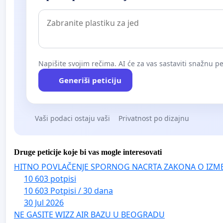
Napišite svojim rečima. AI će za vas sastaviti snažnu pet
Generiši peticiju
Vaši podaci ostaju vaši
Privatnost po dizajnu
Druge peticije koje bi vas mogle interesovati
HITNO POVLAČENJE SPORNOG NACRTA ZAKONA O IZM
10 603 potpisi
10 603 Potpisi / 30 dana
30 Jul 2026
NE GASITE WIZZ AIR BAZU U BEOGRADU