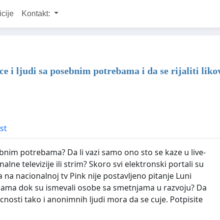
icije
Kontakt:
e i ljudi sa posebnim potrebama i da se rijaliti lik
st
bnim potrebama? Da li vazi samo ono sto se kaze u live-
nalne televizije ili strim? Skoro svi elektronski portali su
da na nacionalnoj tv Pink nije postavljeno pitanje Luni
edicama dok su ismevali osobe sa smetnjama u razvoju? Da
licnosti tako i anonimnih ljudi mora da se cuje. Potpisite