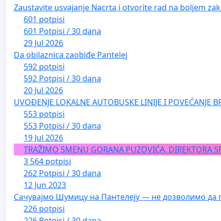
Zaustavite usvajanje Nacrta i otvorite rad na boljem zak
601 potpisi
601 Potpisi / 30 dana
29 Jul 2026
Da obilaznica zaobiđe Pantelej
592 potpisi
592 Potpisi / 30 dana
20 Jul 2026
UVOĐENJE LOKALNE AUTOBUSKE LINIJE I POVEĆANJE B
553 potpisi
553 Potpisi / 30 dana
19 Jul 2026
TRAŽIMO SMENU GORANA PUZOVIĆA, DIREKTORA S
3 564 potpisi
262 Potpisi / 30 dana
12 Jun 2023
Сачувајмо Шумицу на Пантелеју — не дозволимо да 
226 potpisi
226 Potpisi / 30 dana