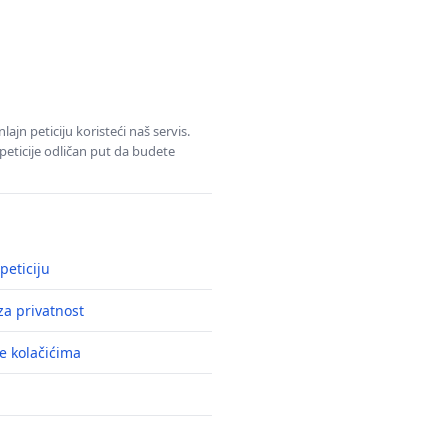
jn peticiju koristeći naš servis.
eticije odličan put da budete
peticiju
a privatnost
e kolačićima