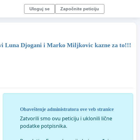
Uloguj se
Započnite peticiju
ovi Luna Djogani i Marko Miljkovic kazne za to!!!
Obaveštenje administratora ove veb stranice
Zatvorili smo ovu peticiju i uklonili lične
podatke potpisnika.