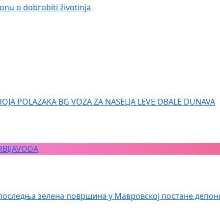
onu o dobrobiti životinja
ROJA POLAZAKA BG VOZA ZA NASELJA LEVE OBALE DUNAVA
RBIJAVODA
последња зелена површина у Мавровској постане депон