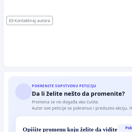
Kontaktiraj autora
POKRENITE SOPSTVENU PETICIJU
Da li želite nešto da promenite?
Promena se ne događa ako ćutite.
Autor ove peticije se pokrenuo i preduzeo akciju. Hoć
Pok
Opišite promenu koju želite da vidite