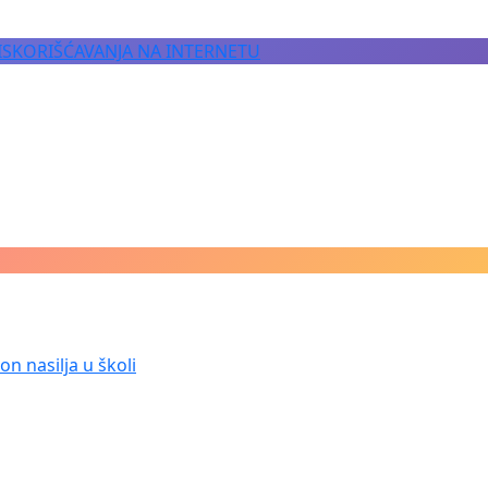
 ISKORIŠĆAVANJA NA INTERNETU
n nasilja u školi