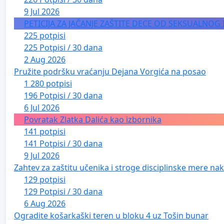
9 Jul 2026
PETICIJA ZA JAČANJE ZAŠTITE DECE OD SEKSUALNOG
225 potpisi
225 Potpisi / 30 dana
2 Aug 2026
Pružite podršku vraćanju Dejana Vorgića na posao
1 280 potpisi
196 Potpisi / 30 dana
6 Jul 2026
Povratak Zlatka Dalića kao izbornika
141 potpisi
141 Potpisi / 30 dana
9 Jul 2026
Zahtev za zaštitu učenika i stroge disciplinske mere nako
129 potpisi
129 Potpisi / 30 dana
6 Aug 2026
Ogradite košarkaški teren u bloku 4 uz Tošin bunar