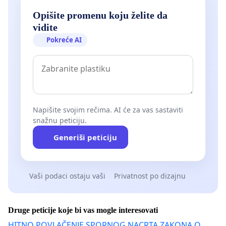
Opišite promenu koju želite da
vidite
Pokreće AI
Napišite svojim rečima. AI će za vas sastaviti
snažnu peticiju.
Generiši peticiju
Vaši podaci ostaju vaši
Privatnost po dizajnu
Druge peticije koje bi vas mogle interesovati
HITNO POVLAČENJE SPORNOG NACRTA ZAKONA O