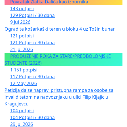
Povratak Zlatka Dalića kao izbornika
143 potpisi
129 Potpisi / 30 dana
9 Jul 2026
Ogradite košarkaški teren u bloku 4 uz Tošin bunar
121 potpisi
121 Potpisi / 30 dana
21 Jul 2026
PRODUŽENJE ROKA ZA STARE/PREDBOLONJSKE
STUDENTE (2026)
1 151 potpisi
117 Potpisi / 30 dana
12 May 2026
Peticija da se napravi pristupna rampa za osobe sa
invaliditetom na nadvoznjaku u ulici Filip Kljajic u
Kragujevcu
104 potpisi
104 Potpisi / 30 dana
29 Jul 2026