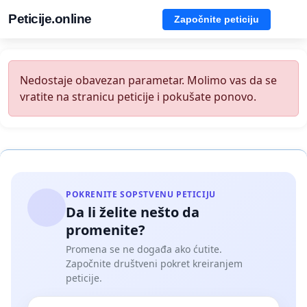
Peticije.online
Započnite peticiju
Nedostaje obavezan parametar. Molimo vas da se
vratite na stranicu peticije i pokušate ponovo.
POKRENITE SOPSTVENU PETICIJU
Da li želite nešto da
promenite?
Promena se ne događa ako ćutite.
Započnite društveni pokret kreiranjem
peticije.