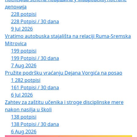
депонија
228 potpisi
228 Potpisi / 30 dana
9 Jul 2026
Vratimo autobuska stajališta na relaciji Ruma-Sremska
Mitrovica
199 potpisi
199 Potpisi / 30 dana
7 Aug 2026
Pružite podršku vraćanju Dejana Vorgića na posao
1 282 potpisi
161 Potpisi / 30 dana
6 Jul 2026
Zahtev za zaštitu učenika i stroge disciplinske mere
nakon nasilja u školi
138 potpisi
138 Potpisi / 30 dana
6 Aug 2026