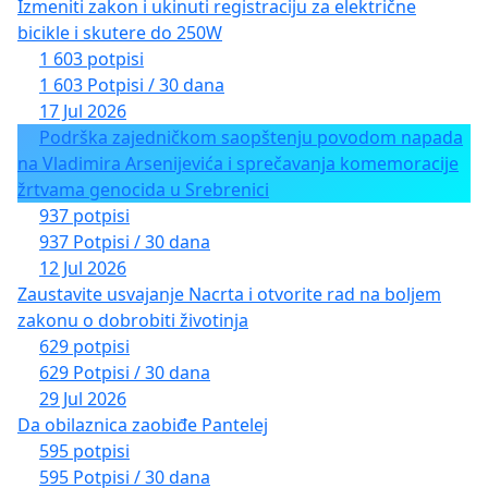
Izmeniti zakon i ukinuti registraciju za električne
bicikle i skutere do 250W
1 603 potpisi
1 603 Potpisi / 30 dana
17 Jul 2026
Podrška zajedničkom saopštenju povodom napada
na Vladimira Arsenijevića i sprečavanja komemoracije
žrtvama genocida u Srebrenici
937 potpisi
937 Potpisi / 30 dana
12 Jul 2026
Zaustavite usvajanje Nacrta i otvorite rad na boljem
zakonu o dobrobiti životinja
629 potpisi
629 Potpisi / 30 dana
29 Jul 2026
Da obilaznica zaobiđe Pantelej
595 potpisi
595 Potpisi / 30 dana