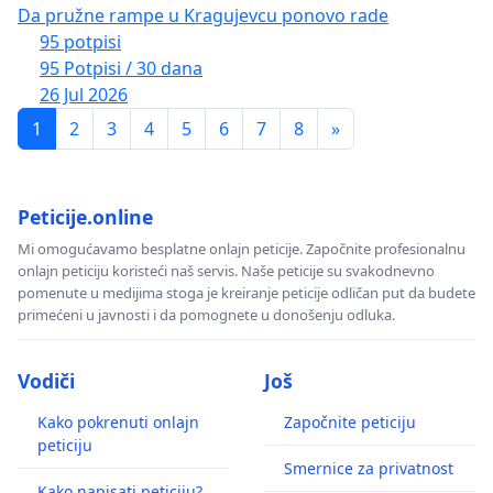
Da pružne rampe u Kragujevcu ponovo rade
95 potpisi
95 Potpisi / 30 dana
26 Jul 2026
1
2
3
4
5
6
7
8
»
Peticije.online
Mi omogućavamo besplatne onlajn peticije. Započnite profesionalnu
onlajn peticiju koristeći naš servis. Naše peticije su svakodnevno
pomenute u medijima stoga je kreiranje peticije odličan put da budete
primećeni u javnosti i da pomognete u donošenju odluka.
Vodiči
Još
Kako pokrenuti onlajn
Započnite peticiju
peticiju
Smernice za privatnost
Kako napisati peticiju?