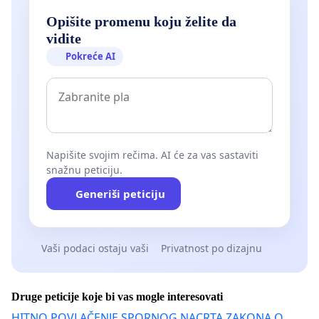
Opišite promenu koju želite da
vidite
Pokreće AI
Napišite svojim rečima. AI će za vas sastaviti
snažnu peticiju.
Generiši peticiju
Vaši podaci ostaju vaši
Privatnost po dizajnu
Druge peticije koje bi vas mogle interesovati
HITNO POVLAČENJE SPORNOG NACRTA ZAKONA O