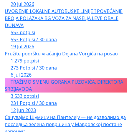
20 Jul 2026
UVOĐENJE LOKALNE AUTOBUSKE LINIJE I POVEĆANJE
BROJA POLAZAKA BG VOZA ZA NASELJA LEVE OBALE
DUNAVA
553 potpisi
553 Potpisi / 30 dana
19 Jul 2026
Pružite podršku vraćanju Dejana Vorgića na posao
1 279 potpisi
273 Potpisi / 30 dana
6 Jul 2026
TRAŽIMO SMENU GORANA PUZOVIĆA, DIREKTORA
SRBIJAVODA
3 533 potpisi
231 Potpisi / 30 dana
12 Jun 2023
Сачувајмо Шумицу на Пантелеју — не дозволимо да
последња зелена површина у Мавровској постане
депонија