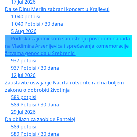
17 Jul 2026
Da se Dinu Merlin zabrani koncert u Kraljevu!
1 040 potpisi
1 040 Potpisi / 30 dana
5 Aug 2026
Podrška zajedničkom saopštenju povodom napada
na Vladimira Arsenijevića i sprečavanja komemoracije
žrtvama genocida u Srebrenici
937 potpisi
937 Potpisi / 30 dana
12 Jul 2026
Zaustavite usvajanje Nacrta i otvorite rad na boljem
zakonu o dobrobiti životinja
589 potpisi
589 Potpisi / 30 dana
29 Jul 2026
Da obilaznica zaobiđe Pantelej
589 potpisi
589 Potpisi / 30 dana