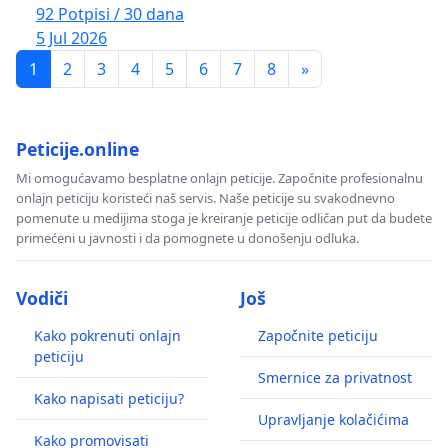
92 Potpisi / 30 dana
5 Jul 2026
1
2
3
4
5
6
7
8
»
Peticije.online
Mi omogućavamo besplatne onlajn peticije. Započnite profesionalnu
onlajn peticiju koristeći naš servis. Naše peticije su svakodnevno
pomenute u medijima stoga je kreiranje peticije odličan put da budete
primećeni u javnosti i da pomognete u donošenju odluka.
Vodiči
Još
Kako pokrenuti onlajn
Započnite peticiju
peticiju
Smernice za privatnost
Kako napisati peticiju?
Upravljanje kolačićima
Kako promovisati