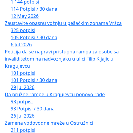
1 144 potpisi
114 Potpisi / 30 dana
12 May 2026
Zaustavite opasnu vožnju u pešačkim zonama Vršca
325 potpisi
105 Potpisi / 30 dana
6 Jul 2026
Peticija da se napravi pristupna rampa za osobe sa
invaliditetom na nadvoznjaku u ulici Filip Kljajic u
Kragujevcu
101 potpisi
101 Potpisi / 30 dana
29 Jul 2026
Da pružne rampe u Kragujevcu ponovo rade
93 potpisi
93 Potpisi / 30 dana
26 Jul 2026
Zamena vodovodne mreže u Ostružnici
211 potpisi