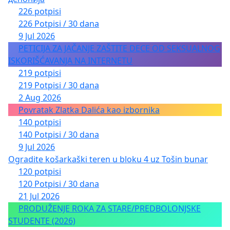
226 potpisi
226 Potpisi / 30 dana
9 Jul 2026
PETICIJA ZA JAČANJE ZAŠTITE DECE OD SEKSUALNOG
ISKORIŠĆAVANJA NA INTERNETU
219 potpisi
219 Potpisi / 30 dana
2 Aug 2026
Povratak Zlatka Dalića kao izbornika
140 potpisi
140 Potpisi / 30 dana
9 Jul 2026
Ogradite košarkaški teren u bloku 4 uz Tošin bunar
120 potpisi
120 Potpisi / 30 dana
21 Jul 2026
PRODUŽENJE ROKA ZA STARE/PREDBOLONJSKE
STUDENTE (2026)