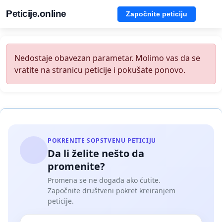
Peticije.online
Započnite peticiju
Nedostaje obavezan parametar. Molimo vas da se
vratite na stranicu peticije i pokušate ponovo.
POKRENITE SOPSTVENU PETICIJU
Da li želite nešto da
promenite?
Promena se ne događa ako ćutite.
Započnite društveni pokret kreiranjem
peticije.