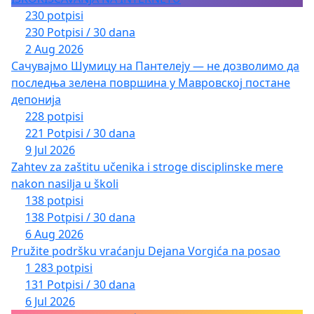
230 potpisi
230 Potpisi / 30 dana
2 Aug 2026
Сачувајмо Шумицу на Пантелеју — не дозволимо да
последња зелена површина у Мавровској постане
депонија
228 potpisi
221 Potpisi / 30 dana
9 Jul 2026
Zahtev za zaštitu učenika i stroge disciplinske mere
nakon nasilja u školi
138 potpisi
138 Potpisi / 30 dana
6 Aug 2026
Pružite podršku vraćanju Dejana Vorgića na posao
1 283 potpisi
131 Potpisi / 30 dana
6 Jul 2026