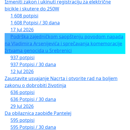
Izmeniti zakon i ukinuti registraciju za električne
bicikle i skutere do 250W
1 608 potpisi
1 608 Potpisi / 30 dana
17 Jul 2026
Podrška zajedničkom saopštenju povodom napada
na Vladimira Arsenijevića i sprečavanja komemoracije
žrtvama genocida u Srebrenici
937 potpisi
937 Potpisi / 30 dana
12 Jul 2026
Zaustavite usvajanje Nacrta i otvorite rad na boljem
zakonu o dobrobiti životinja
636 potpisi
636 Potpisi / 30 dana
29 Jul 2026
Da obilaznica zaobiđe Pantelej
595 potpisi
595 Potpisi / 30 dana