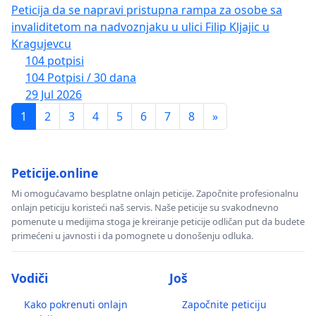
Peticija da se napravi pristupna rampa za osobe sa
invaliditetom na nadvoznjaku u ulici Filip Kljajic u
Kragujevcu
104 potpisi
104 Potpisi / 30 dana
29 Jul 2026
1
2
3
4
5
6
7
8
»
Peticije.online
Mi omogućavamo besplatne onlajn peticije. Započnite profesionalnu
onlajn peticiju koristeći naš servis. Naše peticije su svakodnevno
pomenute u medijima stoga je kreiranje peticije odličan put da budete
primećeni u javnosti i da pomognete u donošenju odluka.
Vodiči
Još
Kako pokrenuti onlajn
Započnite peticiju