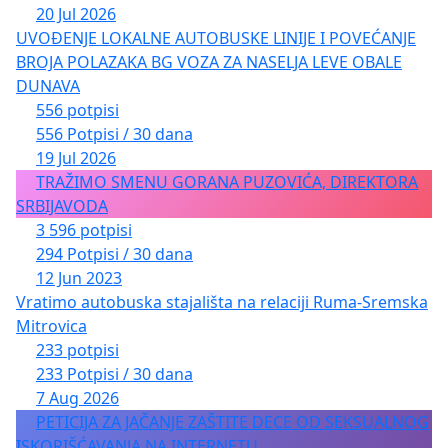
20 Jul 2026
UVOĐENJE LOKALNE AUTOBUSKE LINIJE I POVEĆANJE
BROJA POLAZAKA BG VOZA ZA NASELJA LEVE OBALE
DUNAVA
556 potpisi
556 Potpisi / 30 dana
19 Jul 2026
TRAŽIMO SMENU GORANA PUZOVIĆA, DIREKTORA
SRBIJAVODA
3 596 potpisi
294 Potpisi / 30 dana
12 Jun 2023
Vratimo autobuska stajališta na relaciji Ruma-Sremska
Mitrovica
233 potpisi
233 Potpisi / 30 dana
7 Aug 2026
PETICIJA ZA JAČANJE ZAŠTITE DECE OD SEKSUALNOG
ISKORIŠĆAVANJA NA INTERNETU