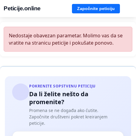
Peticije.online
Započnite peticiju
Nedostaje obavezan parametar. Molimo vas da se
vratite na stranicu peticije i pokušate ponovo.
POKRENITE SOPSTVENU PETICIJU
Da li želite nešto da
promenite?
Promena se ne događa ako ćutite.
Započnite društveni pokret kreiranjem
peticije.