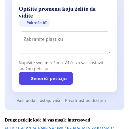
Opišite promenu koju želite da
vidite
Pokreće AI
Napišite svojim rečima. AI će za vas sastaviti
snažnu peticiju.
Generiši peticiju
Vaši podaci ostaju vaši
Privatnost po dizajnu
Druge peticije koje bi vas mogle interesovati
HITNO POVLAČENJE SPORNOG NACRTA ZAKONA O