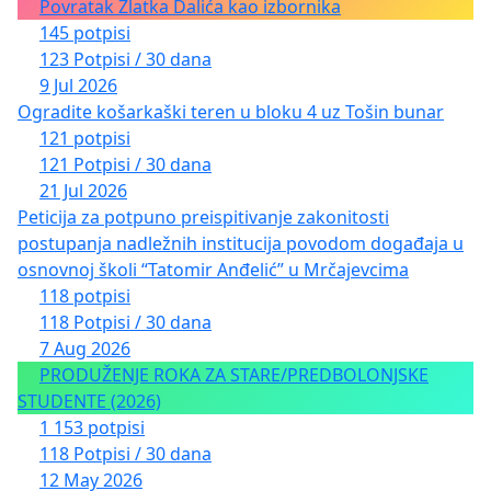
Povratak Zlatka Dalića kao izbornika
145 potpisi
123 Potpisi / 30 dana
9 Jul 2026
Ogradite košarkaški teren u bloku 4 uz Tošin bunar
121 potpisi
121 Potpisi / 30 dana
21 Jul 2026
Peticija za potpuno preispitivanje zakonitosti
postupanja nadležnih institucija povodom događaja u
osnovnoj školi “Tatomir Anđelić” u Mrčajevcima
118 potpisi
118 Potpisi / 30 dana
7 Aug 2026
PRODUŽENJE ROKA ZA STARE/PREDBOLONJSKE
STUDENTE (2026)
1 153 potpisi
118 Potpisi / 30 dana
12 May 2026