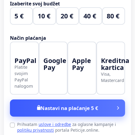
Izaberite svoj budžet
5 €
10 €
20 €
40 €
80 €
Način plaćanja
PayPal
Google
Apple
Kreditna
Pay
Pay
kartica
Platite
svojim
Visa,
PayPal
Mastercard
nalogom
Nastavi na plaćanje 5 €
Prihvatam
uslove i odredbe
za oglasne kampanje i
politiku privatnosti
portala Peticije.online.