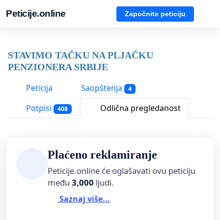
Peticije.online
Započnite peticiju
STAVIMO TAČKU NA PLJAČKU
PENZIONERA SRBIJE
Peticija
Saopštenja
4
Potpisi
Odlična pregledanost
408
Plaćeno reklamiranje
Peticije.online će oglašavati ovu peticiju
među
3,000
ljudi.
Saznaj više...