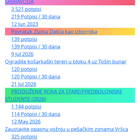
SRBIJAVODA
3 521 potpisi
219 Potpisi / 30 dana
12 Jun 2023
Povratak Zlatka Dalića kao izbornika
139 potpisi
139 Potpisi / 30 dana
9 Jul 2026
Ogradite košarkaški teren u bloku 4 uz Tošin bunar
120 potpisi
120 Potpisi / 30 dana
21 Jul 2026
PRODUŽENJE ROKA ZA STARE/PREDBOLONJSKE
STUDENTE (2026)
1 144 potpisi
114 Potpisi / 30 dana
12 May 2026
Zaustavite opasnu vožnju u pešačkim zonama Vršca
325 potpisi