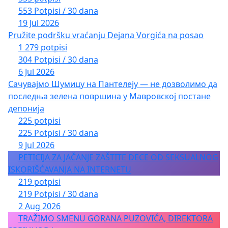
553 Potpisi / 30 dana
19 Jul 2026
Pružite podršku vraćanju Dejana Vorgića na posao
1 279 potpisi
304 Potpisi / 30 dana
6 Jul 2026
Сачувајмо Шумицу на Пантелеју — не дозволимо да
последња зелена површина у Мавровској постане
депонија
225 potpisi
225 Potpisi / 30 dana
9 Jul 2026
PETICIJA ZA JAČANJE ZAŠTITE DECE OD SEKSUALNOG
ISKORIŠĆAVANJA NA INTERNETU
219 potpisi
219 Potpisi / 30 dana
2 Aug 2026
TRAŽIMO SMENU GORANA PUZOVIĆA, DIREKTORA