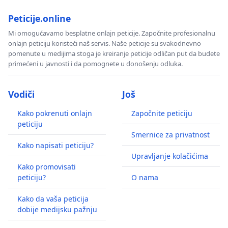
Peticije.online
Mi omogućavamo besplatne onlajn peticije. Započnite profesionalnu
onlajn peticiju koristeći naš servis. Naše peticije su svakodnevno
pomenute u medijima stoga je kreiranje peticije odličan put da budete
primećeni u javnosti i da pomognete u donošenju odluka.
Vodiči
Još
Kako pokrenuti onlajn
Započnite peticiju
peticiju
Smernice za privatnost
Kako napisati peticiju?
Upravljanje kolačićima
Kako promovisati
peticiju?
O nama
Kako da vaša peticija
dobije medijsku pažnju