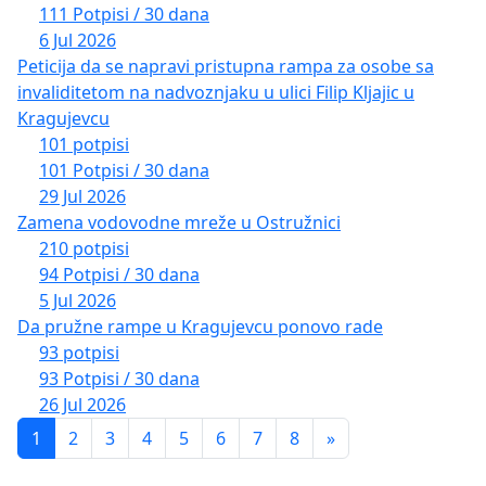
111 Potpisi / 30 dana
6 Jul 2026
Peticija da se napravi pristupna rampa za osobe sa
invaliditetom na nadvoznjaku u ulici Filip Kljajic u
Kragujevcu
101 potpisi
101 Potpisi / 30 dana
29 Jul 2026
Zamena vodovodne mreže u Ostružnici
210 potpisi
94 Potpisi / 30 dana
5 Jul 2026
Da pružne rampe u Kragujevcu ponovo rade
93 potpisi
93 Potpisi / 30 dana
26 Jul 2026
1
2
3
4
5
6
7
8
»