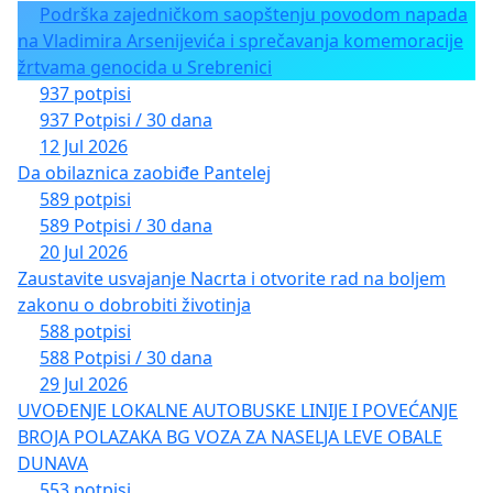
Podrška zajedničkom saopštenju povodom napada
na Vladimira Arsenijevića i sprečavanja komemoracije
žrtvama genocida u Srebrenici
937 potpisi
937 Potpisi / 30 dana
12 Jul 2026
Da obilaznica zaobiđe Pantelej
589 potpisi
589 Potpisi / 30 dana
20 Jul 2026
Zaustavite usvajanje Nacrta i otvorite rad na boljem
zakonu o dobrobiti životinja
588 potpisi
588 Potpisi / 30 dana
29 Jul 2026
UVOĐENJE LOKALNE AUTOBUSKE LINIJE I POVEĆANJE
BROJA POLAZAKA BG VOZA ZA NASELJA LEVE OBALE
DUNAVA
553 potpisi