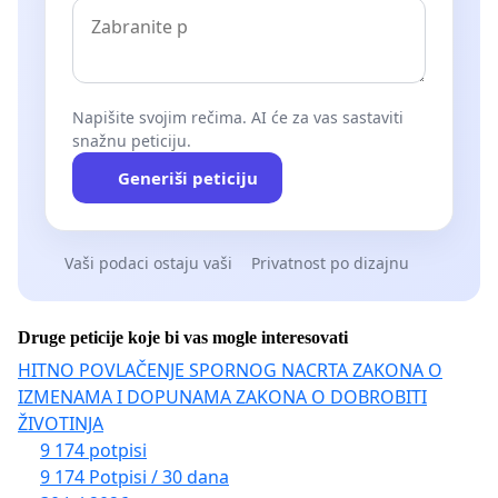
Napišite svojim rečima. AI će za vas sastaviti
snažnu peticiju.
Generiši peticiju
Vaši podaci ostaju vaši
Privatnost po dizajnu
Druge peticije koje bi vas mogle interesovati
HITNO POVLAČENJE SPORNOG NACRTA ZAKONA O
IZMENAMA I DOPUNAMA ZAKONA O DOBROBITI
ŽIVOTINJA
9 174 potpisi
9 174 Potpisi / 30 dana