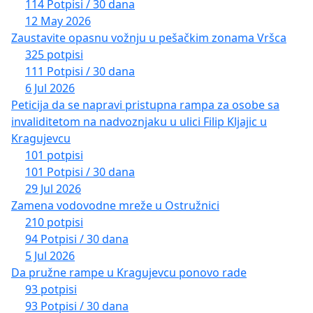
114 Potpisi / 30 dana
12 May 2026
Zaustavite opasnu vožnju u pešačkim zonama Vršca
325 potpisi
111 Potpisi / 30 dana
6 Jul 2026
Peticija da se napravi pristupna rampa za osobe sa
invaliditetom na nadvoznjaku u ulici Filip Kljajic u
Kragujevcu
101 potpisi
101 Potpisi / 30 dana
29 Jul 2026
Zamena vodovodne mreže u Ostružnici
210 potpisi
94 Potpisi / 30 dana
5 Jul 2026
Da pružne rampe u Kragujevcu ponovo rade
93 potpisi
93 Potpisi / 30 dana