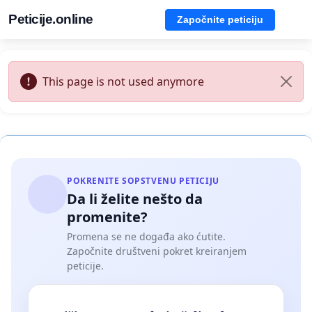
Peticije.online
Započnite peticiju
This page is not used anymore
POKRENITE SOPSTVENU PETICIJU
Da li želite nešto da
promenite?
Promena se ne događa ako ćutite.
Započnite društveni pokret kreiranjem
peticije.