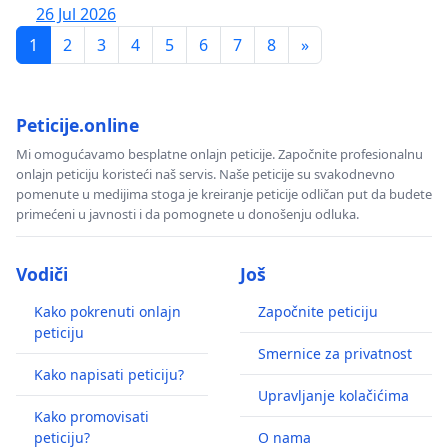
26 Jul 2026
1
2
3
4
5
6
7
8
»
Peticije.online
Mi omogućavamo besplatne onlajn peticije. Započnite profesionalnu
onlajn peticiju koristeći naš servis. Naše peticije su svakodnevno
pomenute u medijima stoga je kreiranje peticije odličan put da budete
primećeni u javnosti i da pomognete u donošenju odluka.
Vodiči
Još
Kako pokrenuti onlajn
Započnite peticiju
peticiju
Smernice za privatnost
Kako napisati peticiju?
Upravljanje kolačićima
Kako promovisati
peticiju?
O nama