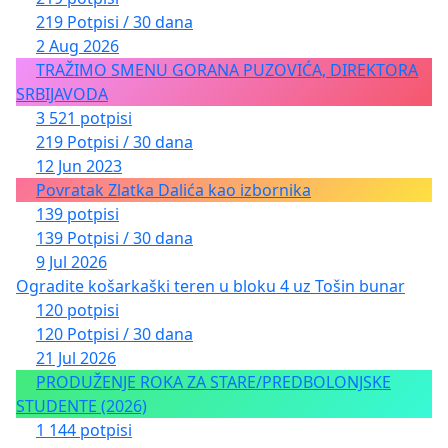
219 Potpisi / 30 dana
2 Aug 2026
TRAŽIMO SMENU GORANA PUZOVIĆA, DIREKTORA
SRBIJAVODA
3 521 potpisi
219 Potpisi / 30 dana
12 Jun 2023
Povratak Zlatka Dalića kao izbornika
139 potpisi
139 Potpisi / 30 dana
9 Jul 2026
Ogradite košarkaški teren u bloku 4 uz Tošin bunar
120 potpisi
120 Potpisi / 30 dana
21 Jul 2026
PRODUŽENJE ROKA ZA STARE/PREDBOLONJSKE
STUDENTE (2026)
1 144 potpisi