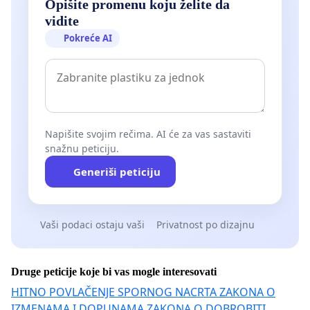
Opišite promenu koju želite da
vidite
Pokreće AI
Napišite svojim rečima. AI će za vas sastaviti
snažnu peticiju.
Generiši peticiju
Vaši podaci ostaju vaši
Privatnost po dizajnu
Druge peticije koje bi vas mogle interesovati
HITNO POVLAČENJE SPORNOG NACRTA ZAKONA O
IZMENAMA I DOPUNAMA ZAKONA O DOBROBITI