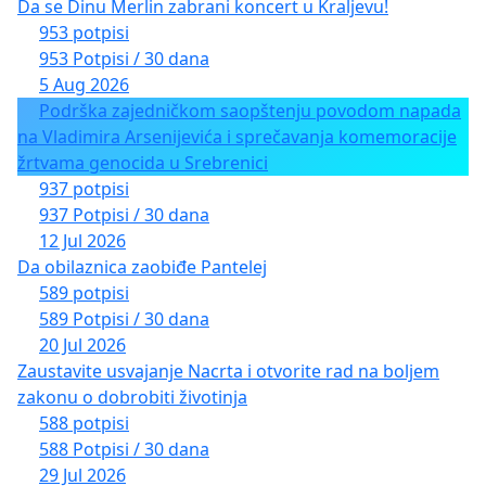
Da se Dinu Merlin zabrani koncert u Kraljevu!
953 potpisi
953 Potpisi / 30 dana
5 Aug 2026
Podrška zajedničkom saopštenju povodom napada
na Vladimira Arsenijevića i sprečavanja komemoracije
žrtvama genocida u Srebrenici
937 potpisi
937 Potpisi / 30 dana
12 Jul 2026
Da obilaznica zaobiđe Pantelej
589 potpisi
589 Potpisi / 30 dana
20 Jul 2026
Zaustavite usvajanje Nacrta i otvorite rad na boljem
zakonu o dobrobiti životinja
588 potpisi
588 Potpisi / 30 dana
29 Jul 2026