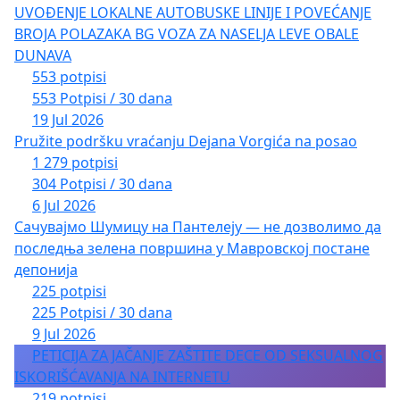
UVOĐENJE LOKALNE AUTOBUSKE LINIJE I POVEĆANJE
BROJA POLAZAKA BG VOZA ZA NASELJA LEVE OBALE
DUNAVA
553 potpisi
553 Potpisi / 30 dana
19 Jul 2026
Pružite podršku vraćanju Dejana Vorgića na posao
1 279 potpisi
304 Potpisi / 30 dana
6 Jul 2026
Сачувајмо Шумицу на Пантелеју — не дозволимо да
последња зелена површина у Мавровској постане
депонија
225 potpisi
225 Potpisi / 30 dana
9 Jul 2026
PETICIJA ZA JAČANJE ZAŠTITE DECE OD SEKSUALNOG
ISKORIŠĆAVANJA NA INTERNETU
219 potpisi