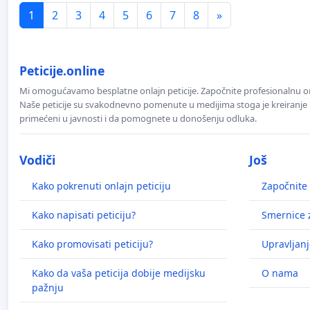
1
2
3
4
5
6
7
8
»
Peticije.online
Mi omogućavamo besplatne onlajn peticije. Započnite profesionalnu onla
Naše peticije su svakodnevno pomenute u medijima stoga je kreiranje p
primećeni u javnosti i da pomognete u donošenju odluka.
Vodiči
Još
Kako pokrenuti onlajn peticiju
Započnite 
Kako napisati peticiju?
Smernice z
Kako promovisati peticiju?
Upravljanj
Kako da vaša peticija dobije medijsku
O nama
pažnju