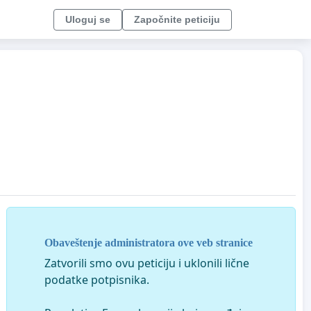
Uloguj se
Započnite peticiju
Obaveštenje administratora ove veb stranice
Zatvorili smo ovu peticiju i uklonili lične
podatke potpisnika.