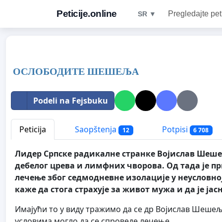
Peticije.online
Pregledajte pet
SR ▼
ОСЛОБОДИТЕ ШЕШЕЉА
Podeli na Fejsbuku
Peticija
Saopštenja
Potpisi
12
6 708
Лидер Српске радикалне странке Војислав Шешељ
дебелог црева и лимфних чворова. Од тада је пр
лечење због седмодневне изолације у неусловно
каже да стога страхује за живот мужа и да је јас
Имајући то у виду тражимо да се др Војислав Шешељ 
условима могло да се спроведе лечење.