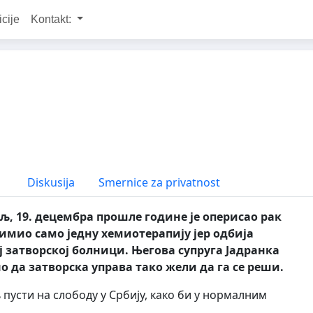
icije
Kontakt:
Diskusija
Smernice za privatnost
, 19. децембра прошле године је оперисао рак
имио само једну хемиотерапију јер одбија
ј затворској болници. Његова супруга Јадранка
но да затворска управа тако жели да га се реши.
пусти на слободу у Србију, како би у нормалним