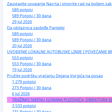
Zaustavite usvajanje Nacrta i otvorite rad na boljem zak
589 potpisi
589 Potpisi / 30 dana
29 Jul 2026
Da obilaznica zaobiđe Pantelej
589 potpisi
589 Potpisi / 30 dana
20 Jul 2026
UVOĐENJE LOKALNE AUTOBUSKE LINIJE I POVEĆANJE B
553 potpisi
553 Potpisi / 30 dana
19 Jul 2026
Pružite podršku vraćanju Dejana Vorgića na posao
1 279 potpisi
273 Potpisi / 30 dana
6 Jul 2026
TRAŽIMO SMENU GORANA PUZOVIĆA, DIREKTORA S
3 533 potpisi
231 Potpisi / 30 dana