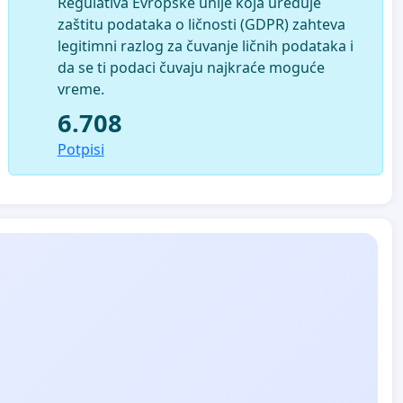
Regulativa Evropske unije koja uređuje
zaštitu podataka o ličnosti (GDPR) zahteva
legitimni razlog za čuvanje ličnih podataka i
da se ti podaci čuvaju najkraće moguće
vreme.
6.708
Potpisi