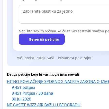
Napišite svojim rečima. AI će za vas sastaviti snažnu pet
Generiši peticiju
Vaši podaci ostaju vaši
Privatnost po dizajnu
Druge peticije koje bi vas mogle interesovati
HITNO POVLAČENJE SPORNOG NACRTA ZAKONA O IZM
9 451 potpisi
9 451 Potpisi / 30 dana
30 Jul 2026
NE GASITE WIZZ AIR BAZU U BEOGRADU