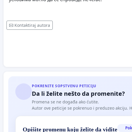
Kontaktiraj autora
POKRENITE SOPSTVENU PETICIJU
Da li želite nešto da promenite?
Promena se ne događa ako ćutite.
Autor ove peticije se pokrenuo i preduzeo akciju. Hoć
Pok
Opišite promenu koju želite da vidite