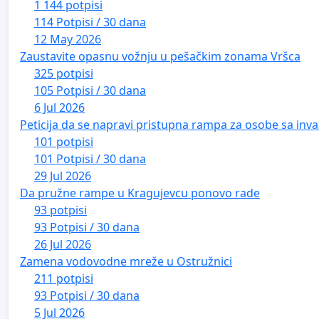
1 144 potpisi
114 Potpisi / 30 dana
12 May 2026
Zaustavite opasnu vožnju u pešačkim zonama Vršca
325 potpisi
105 Potpisi / 30 dana
6 Jul 2026
Peticija da se napravi pristupna rampa za osobe sa inval
101 potpisi
101 Potpisi / 30 dana
29 Jul 2026
Da pružne rampe u Kragujevcu ponovo rade
93 potpisi
93 Potpisi / 30 dana
26 Jul 2026
Zamena vodovodne mreže u Ostružnici
211 potpisi
93 Potpisi / 30 dana
5 Jul 2026