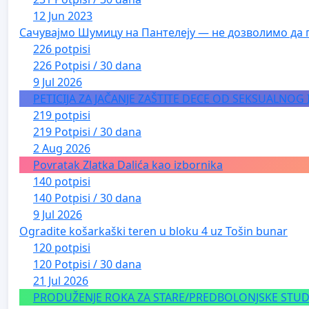
12 Jun 2023
Сачувајмо Шумицу на Пантелеју — не дозволимо да 
226 potpisi
226 Potpisi / 30 dana
9 Jul 2026
PETICIJA ZA JAČANJE ZAŠTITE DECE OD SEKSUALNOG
219 potpisi
219 Potpisi / 30 dana
2 Aug 2026
Povratak Zlatka Dalića kao izbornika
140 potpisi
140 Potpisi / 30 dana
9 Jul 2026
Ogradite košarkaški teren u bloku 4 uz Tošin bunar
120 potpisi
120 Potpisi / 30 dana
21 Jul 2026
PRODUŽENJE ROKA ZA STARE/PREDBOLONJSKE STUDE