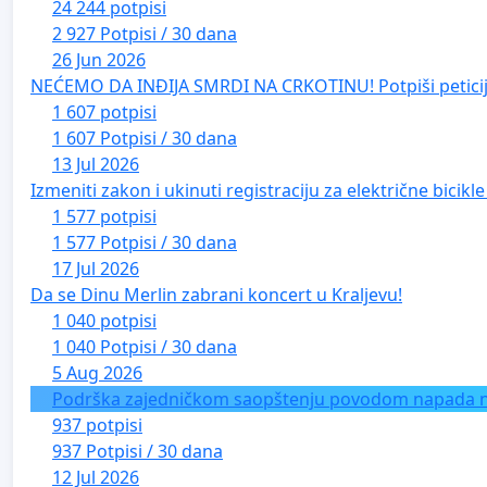
24 244 potpisi
2 927 Potpisi / 30 dana
26 Jun 2026
NEĆEMO DA INĐIJA SMRDI NA CRKOTINU! Potpiši peticij
1 607 potpisi
1 607 Potpisi / 30 dana
13 Jul 2026
Izmeniti zakon i ukinuti registraciju za električne bicik
1 577 potpisi
1 577 Potpisi / 30 dana
17 Jul 2026
Da se Dinu Merlin zabrani koncert u Kraljevu!
1 040 potpisi
1 040 Potpisi / 30 dana
5 Aug 2026
Podrška zajedničkom saopštenju povodom napada na 
937 potpisi
937 Potpisi / 30 dana
12 Jul 2026