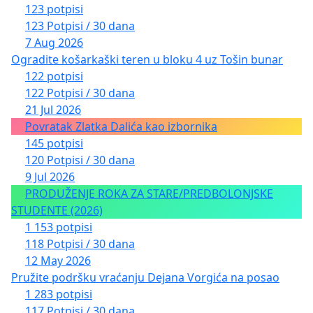
123 potpisi
123 Potpisi / 30 dana
7 Aug 2026
Ogradite košarkaški teren u bloku 4 uz Tošin bunar
122 potpisi
122 Potpisi / 30 dana
21 Jul 2026
Povratak Zlatka Dalića kao izbornika
145 potpisi
120 Potpisi / 30 dana
9 Jul 2026
PRODUŽENJE ROKA ZA STARE/PREDBOLONJSKE
STUDENTE (2026)
1 153 potpisi
118 Potpisi / 30 dana
12 May 2026
Pružite podršku vraćanju Dejana Vorgića na posao
1 283 potpisi
117 Potpisi / 30 dana