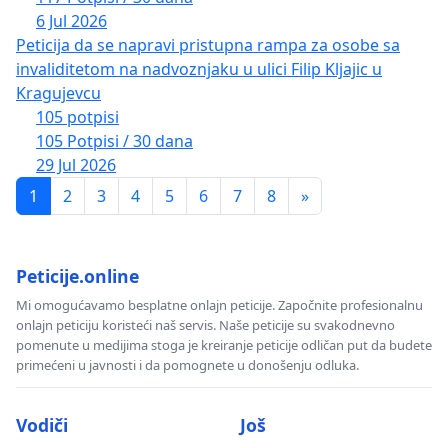
6 Jul 2026
Peticija da se napravi pristupna rampa za osobe sa
invaliditetom na nadvoznjaku u ulici Filip Kljajic u
Kragujevcu
105 potpisi
105 Potpisi / 30 dana
29 Jul 2026
1
2
3
4
5
6
7
8
»
Peticije.online
Mi omogućavamo besplatne onlajn peticije. Započnite profesionalnu
onlajn peticiju koristeći naš servis. Naše peticije su svakodnevno
pomenute u medijima stoga je kreiranje peticije odličan put da budete
primećeni u javnosti i da pomognete u donošenju odluka.
Vodiči
Još