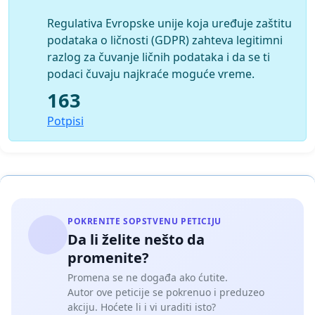
Regulativa Evropske unije koja uređuje zaštitu
podataka o ličnosti (GDPR) zahteva legitimni
razlog za čuvanje ličnih podataka i da se ti
podaci čuvaju najkraće moguće vreme.
163
Potpisi
POKRENITE SOPSTVENU PETICIJU
Da li želite nešto da
promenite?
Promena se ne događa ako ćutite.
Autor ove peticije se pokrenuo i preduzeo
akciju. Hoćete li i vi uraditi isto?