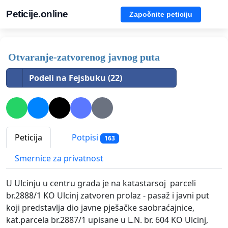
Peticije.online
Započnite peticiju
Otvaranje-zatvorenog javnog puta
Podeli na Fejsbuku (22)
Peticija
Potpisi
163
Smernice za privatnost
U Ulcinju u centru grada je na katastarsoj parceli
br.2888/1 KO Ulcinj zatvoren prolaz - pasaž i javni put
koji predstavlja dio javne pješačke saobraćajnice,
kat.parcela br.2887/1 upisane u L.N. br. 604 KO Ulcinj,