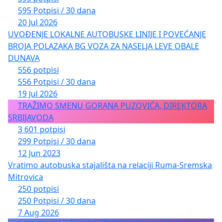
595 Potpisi / 30 dana
20 Jul 2026
UVOĐENJE LOKALNE AUTOBUSKE LINIJE I POVEĆANJE
BROJA POLAZAKA BG VOZA ZA NASELJA LEVE OBALE
DUNAVA
556 potpisi
556 Potpisi / 30 dana
19 Jul 2026
TRAŽIMO SMENU GORANA PUZOVIĆA, DIREKTORA
SRBIJAVODA
3 601 potpisi
299 Potpisi / 30 dana
12 Jun 2023
Vratimo autobuska stajališta na relaciji Ruma-Sremska
Mitrovica
250 potpisi
250 Potpisi / 30 dana
7 Aug 2026