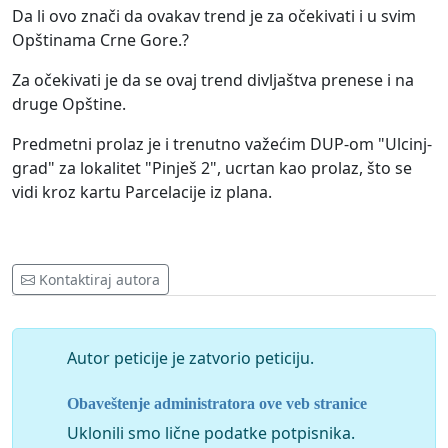
Da li ovo znači da ovakav trend je za očekivati i u svim
Opštinama Crne Gore.?
Za očekivati je da se ovaj trend divljaštva prenese i na
druge Opštine.
Predmetni prolaz je i trenutno važećim DUP-om "Ulcinj-
grad" za lokalitet "Pinješ 2", ucrtan kao prolaz, što se
vidi kroz kartu Parcelacije iz plana.
Kontaktiraj autora
Autor peticije je zatvorio peticiju.
Obaveštenje administratora ove veb stranice
Uklonili smo lične podatke potpisnika.