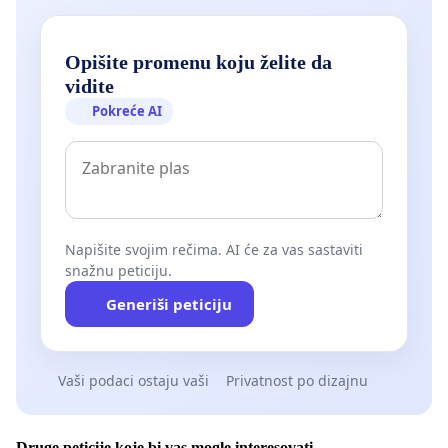
Opišite promenu koju želite da
vidite
Pokreće AI
Napišite svojim rečima. AI će za vas sastaviti
snažnu peticiju.
Generiši peticiju
Vaši podaci ostaju vaši
Privatnost po dizajnu
Druge peticije koje bi vas mogle interesovati