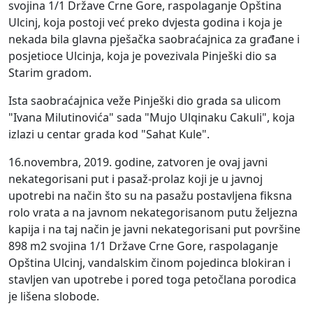
svojina 1/1 Države Crne Gore, raspolaganje Opština
Ulcinj, koja postoji već preko dvjesta godina i koja je
nekada bila glavna pješačka saobraćajnica za građane i
posjetioce Ulcinja, koja je povezivala Pinješki dio sa
Starim gradom.
Ista saobraćajnica veže Pinješki dio grada sa ulicom
"Ivana Milutinovića" sada "Mujo Ulqinaku Cakuli", koja
izlazi u centar grada kod "Sahat Kule".
16.novembra, 2019. godine, zatvoren je ovaj javni
nekategorisani put i pasaž-prolaz koji je u javnoj
upotrebi na način što su na pasažu postavljena fiksna
rolo vrata a na javnom nekategorisanom putu željezna
kapija i na taj način je javni nekategorisani put površine
898 m2 svojina 1/1 Države Crne Gore, raspolaganje
Opština Ulcinj, vandalskim činom pojedinca blokiran i
stavljen van upotrebe i pored toga petočlana porodica
je lišena slobode.