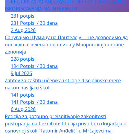
PETICIJA ZA JAČANJE ZAŠTITE DECE OD SEKSUALNOG
ISKORIŠĆAVANJA NA INTERNETU
231 potpisi
231 Potpisi / 30 dana
2 Aug 2026
Сачувајмо Шумицу на Пантелеју — не дозволимо да
последња зелена површина у Мавровској постане
депонија
228 potpisi
194 Potpisi / 30 dana
9 Jul 2026
Zahtev za zaštitu učenika i stroge disciplinske mere
nakon nasilja u školi
141 potpisi
141 Potpisi / 30 dana
6 Aug 2026
Peticija za potpuno preispitivanje zakonitosti
postupanja nadležnih institucija povodom događaja u
osnovnoj školi “Tatomir Anđelić” u Mrčajevcima