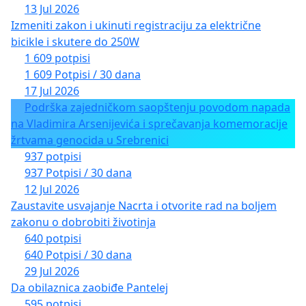
13 Jul 2026
Izmeniti zakon i ukinuti registraciju za električne
bicikle i skutere do 250W
1 609 potpisi
1 609 Potpisi / 30 dana
17 Jul 2026
Podrška zajedničkom saopštenju povodom napada
na Vladimira Arsenijevića i sprečavanja komemoracije
žrtvama genocida u Srebrenici
937 potpisi
937 Potpisi / 30 dana
12 Jul 2026
Zaustavite usvajanje Nacrta i otvorite rad na boljem
zakonu o dobrobiti životinja
640 potpisi
640 Potpisi / 30 dana
29 Jul 2026
Da obilaznica zaobiđe Pantelej
595 potpisi