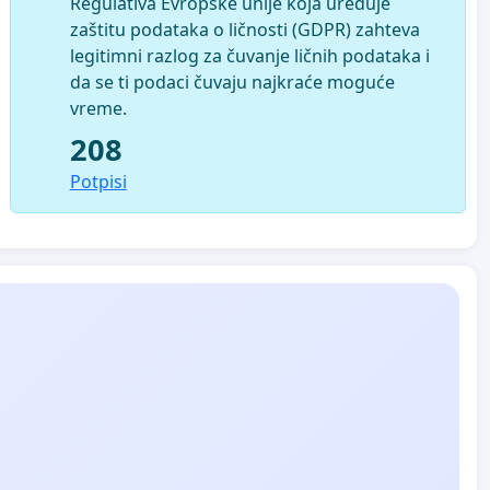
Regulativa Evropske unije koja uređuje
zaštitu podataka o ličnosti (GDPR) zahteva
legitimni razlog za čuvanje ličnih podataka i
da se ti podaci čuvaju najkraće moguće
vreme.
208
Potpisi