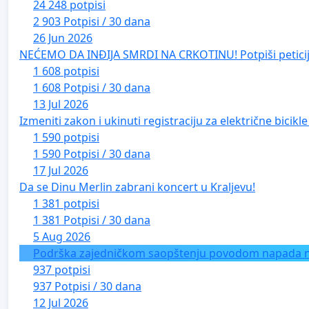
24 248 potpisi
2 903 Potpisi / 30 dana
26 Jun 2026
NEĆEMO DA INĐIJA SMRDI NA CRKOTINU! Potpiši peticij
1 608 potpisi
1 608 Potpisi / 30 dana
13 Jul 2026
Izmeniti zakon i ukinuti registraciju za električne bicik
1 590 potpisi
1 590 Potpisi / 30 dana
17 Jul 2026
Da se Dinu Merlin zabrani koncert u Kraljevu!
1 381 potpisi
1 381 Potpisi / 30 dana
5 Aug 2026
Podrška zajedničkom saopštenju povodom napada na 
937 potpisi
937 Potpisi / 30 dana
12 Jul 2026