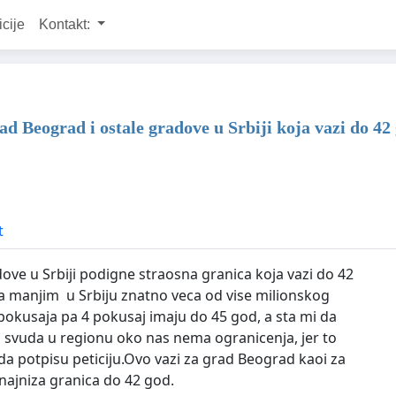
icije
Kontakt:
ad Beograd i ostale gradove u Srbiji koja vazi do 4
t
dove u Srbiji podigne straosna granica koja vazi do 42
a manjim u Srbiju znatno veca od vise milionskog
pokusaja pa 4 pokusaj imaju do 45 god, a sta mi da
 svuda u regionu oko nas nema ogranicenja, jer to
da potpisu peticiju.Ovo vazi za grad Beograd kaoi za
najniza granica do 42 god.