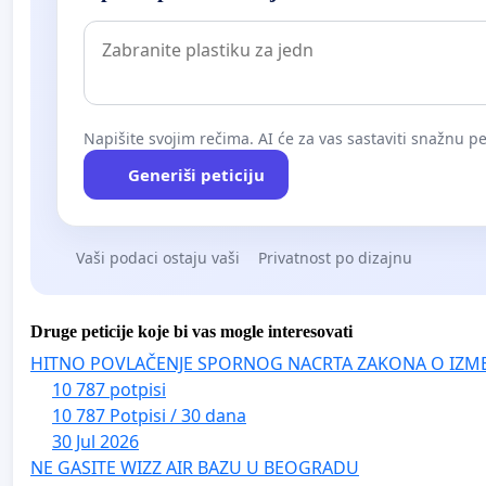
Napišite svojim rečima. AI će za vas sastaviti snažnu pet
Generiši peticiju
Vaši podaci ostaju vaši
Privatnost po dizajnu
Druge peticije koje bi vas mogle interesovati
HITNO POVLAČENJE SPORNOG NACRTA ZAKONA O IZM
10 787 potpisi
10 787 Potpisi / 30 dana
30 Jul 2026
NE GASITE WIZZ AIR BAZU U BEOGRADU