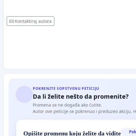
Kontaktiraj autora
POKRENITE SOPSTVENU PETICIJU
Da li želite nešto da promenite?
Promena se ne događa ako ćutite.
Autor ove peticije se pokrenuo i preduzeo akciju. Hoć
Pok
Opišite promenu koju želite da vidite