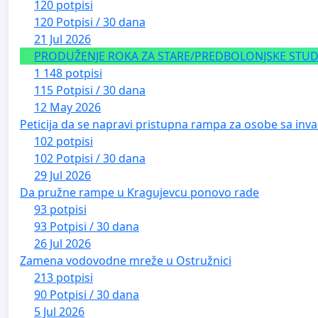
120 potpisi
120 Potpisi / 30 dana
21 Jul 2026
PRODUŽENJE ROKA ZA STARE/PREDBOLONJSKE STUDE
1 148 potpisi
115 Potpisi / 30 dana
12 May 2026
Peticija da se napravi pristupna rampa za osobe sa inval
102 potpisi
102 Potpisi / 30 dana
29 Jul 2026
Da pružne rampe u Kragujevcu ponovo rade
93 potpisi
93 Potpisi / 30 dana
26 Jul 2026
Zamena vodovodne mreže u Ostružnici
213 potpisi
90 Potpisi / 30 dana
5 Jul 2026