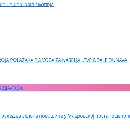
onu o dobrobiti životinja
ROJA POLAZAKA BG VOZA ZA NASELJA LEVE OBALE DUNAVA
RBIJAVODA
последња зелена површина у Мавровској постане депон