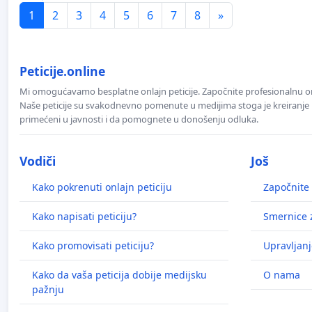
1
2
3
4
5
6
7
8
»
Peticije.online
Mi omogućavamo besplatne onlajn peticije. Započnite profesionalnu onla
Naše peticije su svakodnevno pomenute u medijima stoga je kreiranje p
primećeni u javnosti i da pomognete u donošenju odluka.
Vodiči
Još
Kako pokrenuti onlajn peticiju
Započnite 
Kako napisati peticiju?
Smernice z
Kako promovisati peticiju?
Upravljanj
Kako da vaša peticija dobije medijsku
O nama
pažnju