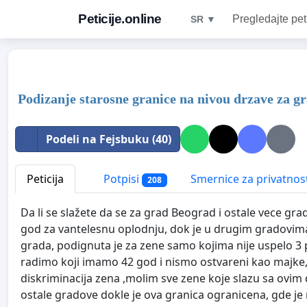
Peticije.online
Pregledajte pet
SR ▼
Podizanje starosne granice na nivou drzave za gr
Podeli na Fejsbuku (40)
Peticija
Potpisi
Smernice za privatnos
208
Da li se slažete da se za grad Beograd i ostale vece gra
god za vantelesnu oplodnju, dok je u drugim gradovim
grada, podignuta je za zene samo kojima nije uspelo 3 
radimo koji imamo 42 god i nismo ostvareni kao majke,
diskriminacija zena ,molim sve zene koje slazu sa ovim 
ostale gradove dokle je ova granica ogranicena, gde je 