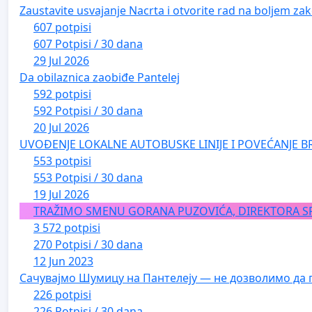
Zaustavite usvajanje Nacrta i otvorite rad na boljem zak
607 potpisi
607 Potpisi / 30 dana
29 Jul 2026
Da obilaznica zaobiđe Pantelej
592 potpisi
592 Potpisi / 30 dana
20 Jul 2026
UVOĐENJE LOKALNE AUTOBUSKE LINIJE I POVEĆANJE B
553 potpisi
553 Potpisi / 30 dana
19 Jul 2026
TRAŽIMO SMENU GORANA PUZOVIĆA, DIREKTORA S
3 572 potpisi
270 Potpisi / 30 dana
12 Jun 2023
Сачувајмо Шумицу на Пантелеју — не дозволимо да 
226 potpisi
226 Potpisi / 30 dana