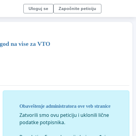
Uloguj se
Započnite peticiju
2 god na vise za VTO
Obaveštenje administratora ove veb stranice
Zatvorili smo ovu peticiju i uklonili lične
podatke potpisnika.