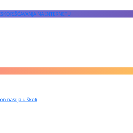
 ISKORIŠĆAVANJA NA INTERNETU
n nasilja u školi