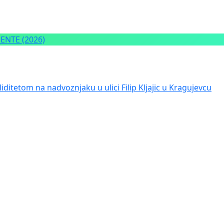
NTE (2026)
iditetom na nadvoznjaku u ulici Filip Kljajic u Kragujevcu