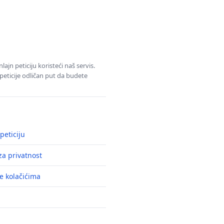
jn peticiju koristeći naš servis.
eticije odličan put da budete
peticiju
a privatnost
e kolačićima