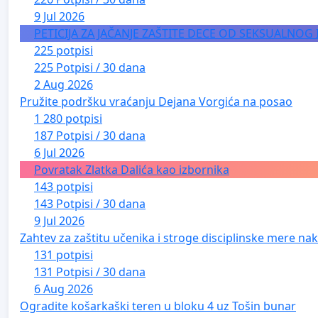
9 Jul 2026
PETICIJA ZA JAČANJE ZAŠTITE DECE OD SEKSUALNOG
225 potpisi
225 Potpisi / 30 dana
2 Aug 2026
Pružite podršku vraćanju Dejana Vorgića na posao
1 280 potpisi
187 Potpisi / 30 dana
6 Jul 2026
Povratak Zlatka Dalića kao izbornika
143 potpisi
143 Potpisi / 30 dana
9 Jul 2026
Zahtev za zaštitu učenika i stroge disciplinske mere nako
131 potpisi
131 Potpisi / 30 dana
6 Aug 2026
Ogradite košarkaški teren u bloku 4 uz Tošin bunar