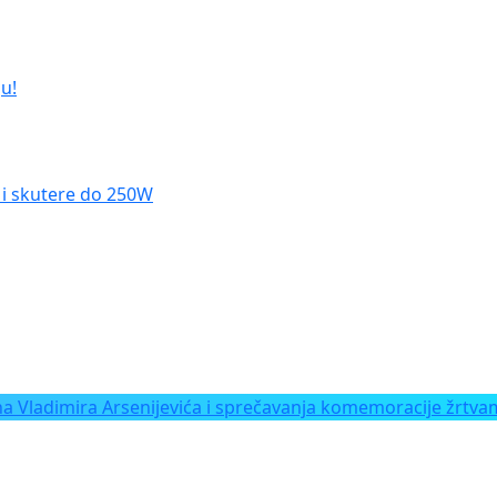
u!
le i skutere do 250W
Vladimira Arsenijevića i sprečavanja komemoracije žrtvam