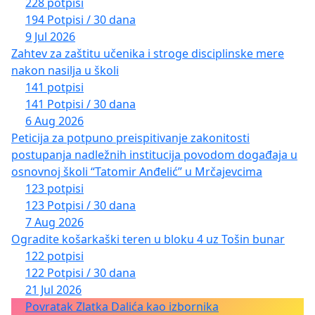
228 potpisi
194 Potpisi / 30 dana
9 Jul 2026
Zahtev za zaštitu učenika i stroge disciplinske mere
nakon nasilja u školi
141 potpisi
141 Potpisi / 30 dana
6 Aug 2026
Peticija za potpuno preispitivanje zakonitosti
postupanja nadležnih institucija povodom događaja u
osnovnoj školi “Tatomir Anđelić” u Mrčajevcima
123 potpisi
123 Potpisi / 30 dana
7 Aug 2026
Ogradite košarkaški teren u bloku 4 uz Tošin bunar
122 potpisi
122 Potpisi / 30 dana
21 Jul 2026
Povratak Zlatka Dalića kao izbornika