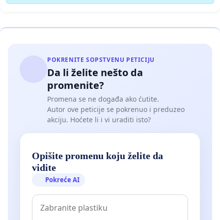
POKRENITE SOPSTVENU PETICIJU
Da li želite nešto da
promenite?
Promena se ne događa ako ćutite.
Autor ove peticije se pokrenuo i preduzeo
akciju. Hoćete li i vi uraditi isto?
Opišite promenu koju želite da
vidite
Pokreće AI