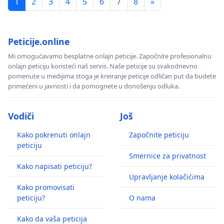
1
2
3
4
5
6
7
8
»
Peticije.online
Mi omogućavamo besplatne onlajn peticije. Započnite profesionalnu
onlajn peticiju koristeći naš servis. Naše peticije su svakodnevno
pomenute u medijima stoga je kreiranje peticije odličan put da budete
primećeni u javnosti i da pomognete u donošenju odluka.
Vodiči
Još
Kako pokrenuti onlajn
Započnite peticiju
peticiju
Smernice za privatnost
Kako napisati peticiju?
Upravljanje kolačićima
Kako promovisati
peticiju?
O nama
Kako da vaša peticija