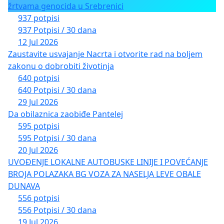
žrtvama genocida u Srebrenici
937 potpisi
937 Potpisi / 30 dana
12 Jul 2026
Zaustavite usvajanje Nacrta i otvorite rad na boljem
zakonu o dobrobiti životinja
640 potpisi
640 Potpisi / 30 dana
29 Jul 2026
Da obilaznica zaobiđe Pantelej
595 potpisi
595 Potpisi / 30 dana
20 Jul 2026
UVOĐENJE LOKALNE AUTOBUSKE LINIJE I POVEĆANJE
BROJA POLAZAKA BG VOZA ZA NASELJA LEVE OBALE
DUNAVA
556 potpisi
556 Potpisi / 30 dana
19 Jul 2026