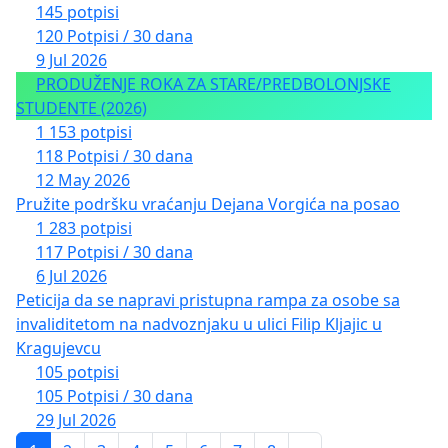
145 potpisi
120 Potpisi / 30 dana
9 Jul 2026
PRODUŽENJE ROKA ZA STARE/PREDBOLONJSKE
STUDENTE (2026)
1 153 potpisi
118 Potpisi / 30 dana
12 May 2026
Pružite podršku vraćanju Dejana Vorgića na posao
1 283 potpisi
117 Potpisi / 30 dana
6 Jul 2026
Peticija da se napravi pristupna rampa za osobe sa
invaliditetom na nadvoznjaku u ulici Filip Kljajic u
Kragujevcu
105 potpisi
105 Potpisi / 30 dana
29 Jul 2026