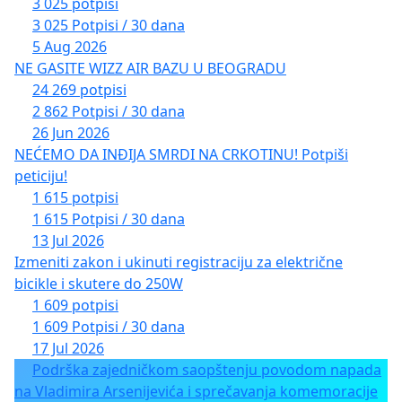
3 025 potpisi
3 025 Potpisi / 30 dana
5 Aug 2026
NE GASITE WIZZ AIR BAZU U BEOGRADU
24 269 potpisi
2 862 Potpisi / 30 dana
26 Jun 2026
NEĆEMO DA INĐIJA SMRDI NA CRKOTINU! Potpiši
peticiju!
1 615 potpisi
1 615 Potpisi / 30 dana
13 Jul 2026
Izmeniti zakon i ukinuti registraciju za električne
bicikle i skutere do 250W
1 609 potpisi
1 609 Potpisi / 30 dana
17 Jul 2026
Podrška zajedničkom saopštenju povodom napada
na Vladimira Arsenijevića i sprečavanja komemoracije