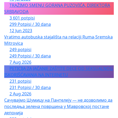
TRAŽIMO SMENU GORANA PUZOVIĆA, DIREKTORA
SRBIJAVODA
3 601 potpisi
299 Potpisi / 30 dana
12 Jun 2023
Vratimo autobuska stajališta na relaciji Ruma-Sremska
Mitrovica
249 potpisi
249 Potpisi / 30 dana
7 Aug 2026
PETICIJA ZA JAČANJE ZAŠTITE DECE OD SEKSUALNOG
ISKORIŠĆAVANJA NA INTERNETU
231 potpisi
231 Potpisi / 30 dana
2 Aug 2026
Сачувајмо Шумицу на Пантелеју — не дозволимо да
последња зелена површина у Мавровској постане
депонија