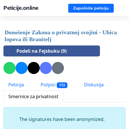
Peticije.online
Započnite peticiju
Donošenje Zakona o privatnoj svojini - Ubica
lopova ili Branitelj
Podeli na Fejsbuku (9)
Peticija
Potpisi
Diskusija
172
Smernice za privatnost
The signatures have been anonymized.