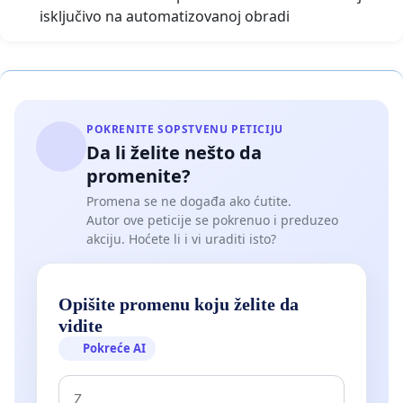
isključivo na automatizovanoj obradi
POKRENITE SOPSTVENU PETICIJU
Da li želite nešto da
promenite?
Promena se ne događa ako ćutite.
Autor ove peticije se pokrenuo i preduzeo
akciju. Hoćete li i vi uraditi isto?
Opišite promenu koju želite da
vidite
Pokreće AI