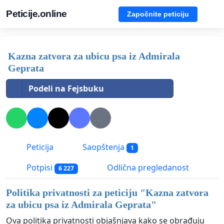
Peticije.online
Započnite peticiju
Kazna zatvora za ubicu psa iz Admirala
Geprata
Podeli na Fejsbuku
Peticija
Saopštenja
1
Potpisi
Odlična pregledanost
6 227
Politika privatnosti za peticiju "
Kazna zatvora
za ubicu psa iz Admirala Geprata
"
Ova politika privatnosti objašnjava kako se obrađuju