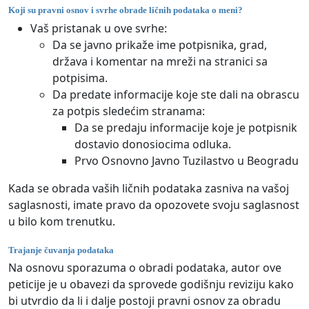
Koji su pravni osnov i svrhe obrade ličnih podataka o meni?
Vaš pristanak u ove svrhe:
Da se javno prikaže ime potpisnika, grad,
država i komentar na mreži na stranici sa
potpisima.
Da predate informacije koje ste dali na obrascu
za potpis sledećim stranama:
Da se predaju informacije koje je potpisnik
dostavio donosiocima odluka.
Prvo Osnovno Javno Tuzilastvo u Beogradu
Kada se obrada vaših ličnih podataka zasniva na vašoj
saglasnosti, imate pravo da opozovete svoju saglasnost
u bilo kom trenutku.
Trajanje čuvanja podataka
Na osnovu sporazuma o obradi podataka, autor ove
peticije je u obavezi da sprovede godišnju reviziju kako
bi utvrdio da li i dalje postoji pravni osnov za obradu