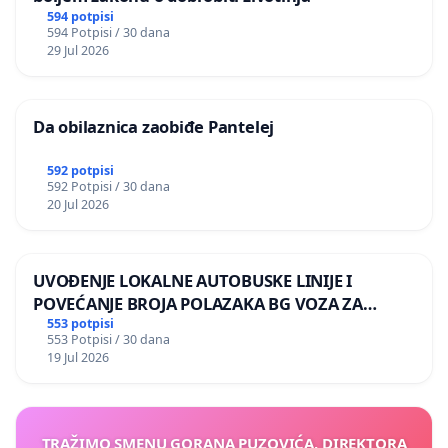
594 potpisi
594 Potpisi / 30 dana
29 Jul 2026
Da obilaznica zaobiđe Pantelej
592 potpisi
592 Potpisi / 30 dana
20 Jul 2026
UVOĐENJE LOKALNE AUTOBUSKE LINIJE I
POVEĆANJE BROJA POLAZAKA BG VOZA ZA
NASELJA LEVE OBALE DUNAVA
553 potpisi
553 Potpisi / 30 dana
19 Jul 2026
TRAŽIMO SMENU GORANA PUZOVIĆA, DIREKTORA