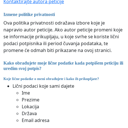
Kontaktirajte autora peticije
Izmene politike privatnosti
Ova politika privatnosti odražava izbore koje je
napravio autor peticije. Ako autor peticije promeni koje
se informacije prikupljaju, u koje svrhe se koriste lični
podaci potpisnika ili period čuvanja podataka, te
promene će odmah biti prikazane na ovoj stranici.
Kako obrađujete moje lične podatke kada potpišem peticiju ili
uredim svoj potpis?
Koje lične podatke o meni obrađujete i kako ih prikupljate?
Lični podaci koje sami dajete
Ime
Prezime
Lokacija
Država
Email adresa