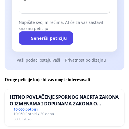
Napišite svojim rečima. AI će za vas sastaviti
snažnu peticiju.
Generiši peticiju
Vaši podaci ostaju vaši
Privatnost po dizajnu
Druge peticije koje bi vas mogle interesovati
HITNO POVLAČENJE SPORNOG NACRTA ZAKONA
O IZMENAMA I DOPUNAMA ZAKONA O
DOBROBITI ŽIVOTINJA
10 060 potpisi
10 060 Potpisi / 30 dana
30 Jul 2026