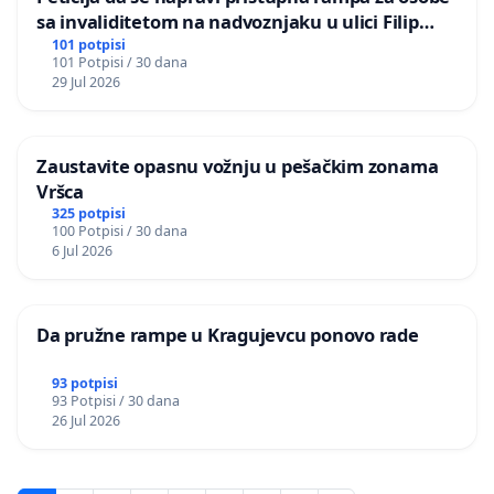
sa invaliditetom na nadvoznjaku u ulici Filip
Kljajic u Kragujevcu
101 potpisi
101 Potpisi / 30 dana
29 Jul 2026
Zaustavite opasnu vožnju u pešačkim zonama
Vršca
325 potpisi
100 Potpisi / 30 dana
6 Jul 2026
Da pružne rampe u Kragujevcu ponovo rade
93 potpisi
93 Potpisi / 30 dana
26 Jul 2026