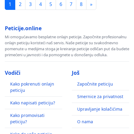
1
2
3
4
5
6
7
8
»
Peticije.online
Mi omogućavamo besplatne onlajn peticije. Započnite profesionalnu
onlajn peticiju koristeći naš servis. Naše peticije su svakodnevno
pomenute u medijima stoga je kreiranje peticije odličan put da budete
primećeni u javnosti i da pomognete u donošenju odluka.
Vodiči
Još
Kako pokrenuti onlajn
Započnite peticiju
peticiju
Smernice za privatnost
Kako napisati peticiju?
Upravljanje kolačićima
Kako promovisati
peticiju?
O nama