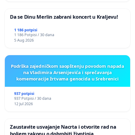
Da se Dinu Merlin zabrani koncert u Kraljevu!
1 186 potpisi
1 186 Potpisi / 30 dana
5 Aug 2026
Podrška zajedničkom saopštenju povodom napada
na Vladimira Arsenijevića i sprečavanja
komemoracije žrtvama genocida u Srebrenici
937 potpisi
937 Potpisi / 30 dana
12 Jul 2026
Zaustavite usvajanje Nacrta i otvorite rad na
boljem zakonu o dobrobiti životinja