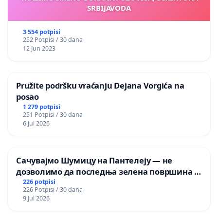
SRBIJAVODA
3 554 potpisi
252 Potpisi / 30 dana
12 Jun 2023
Pružite podršku vraćanju Dejana Vorgića na
posao
1 279 potpisi
251 Potpisi / 30 dana
6 Jul 2026
Сачувајмо Шумицу на Пантелеју — не
дозволимо да последња зелена површина у
Мавровској постане депонија
226 potpisi
226 Potpisi / 30 dana
9 Jul 2026