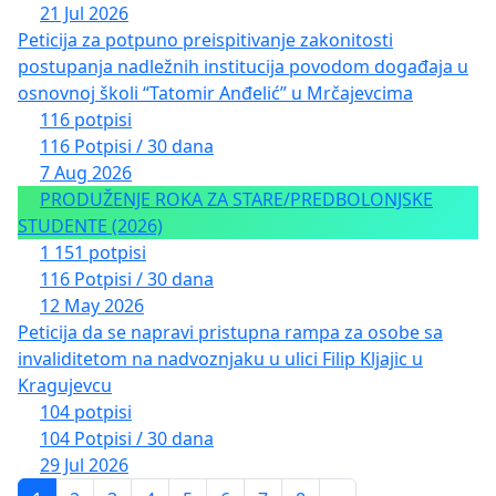
21 Jul 2026
Peticija za potpuno preispitivanje zakonitosti
postupanja nadležnih institucija povodom događaja u
osnovnoj školi “Tatomir Anđelić” u Mrčajevcima
116 potpisi
116 Potpisi / 30 dana
7 Aug 2026
PRODUŽENJE ROKA ZA STARE/PREDBOLONJSKE
STUDENTE (2026)
1 151 potpisi
116 Potpisi / 30 dana
12 May 2026
Peticija da se napravi pristupna rampa za osobe sa
invaliditetom na nadvoznjaku u ulici Filip Kljajic u
Kragujevcu
104 potpisi
104 Potpisi / 30 dana
29 Jul 2026