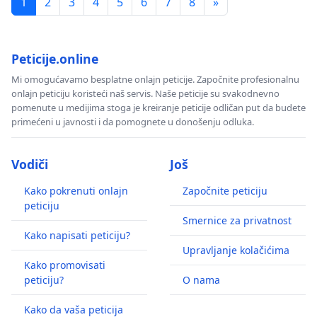
1
2
3
4
5
6
7
8
»
Peticije.online
Mi omogućavamo besplatne onlajn peticije. Započnite profesionalnu
onlajn peticiju koristeći naš servis. Naše peticije su svakodnevno
pomenute u medijima stoga je kreiranje peticije odličan put da budete
primećeni u javnosti i da pomognete u donošenju odluka.
Vodiči
Još
Kako pokrenuti onlajn
Započnite peticiju
peticiju
Smernice za privatnost
Kako napisati peticiju?
Upravljanje kolačićima
Kako promovisati
peticiju?
O nama
Kako da vaša peticija