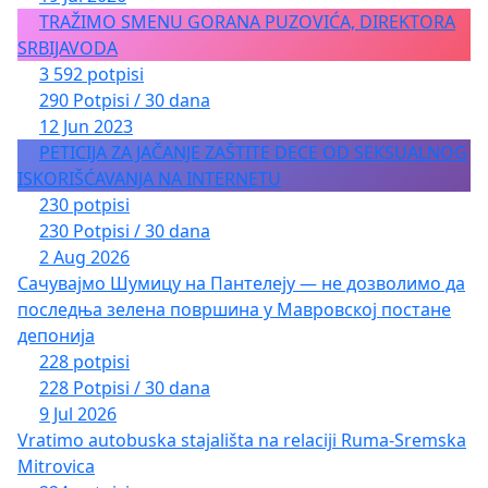
TRAŽIMO SMENU GORANA PUZOVIĆA, DIREKTORA
SRBIJAVODA
3 592 potpisi
290 Potpisi / 30 dana
12 Jun 2023
PETICIJA ZA JAČANJE ZAŠTITE DECE OD SEKSUALNOG
ISKORIŠĆAVANJA NA INTERNETU
230 potpisi
230 Potpisi / 30 dana
2 Aug 2026
Сачувајмо Шумицу на Пантелеју — не дозволимо да
последња зелена површина у Мавровској постане
депонија
228 potpisi
228 Potpisi / 30 dana
9 Jul 2026
Vratimo autobuska stajališta na relaciji Ruma-Sremska
Mitrovica