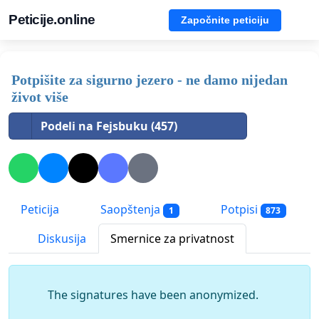
Peticije.online
Započnite peticiju
Potpišite za sigurno jezero - ne damo nijedan
život više
Podeli na Fejsbuku (457)
Peticija
Saopštenja
Potpisi
1
873
Diskusija
Smernice za privatnost
The signatures have been anonymized.