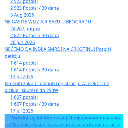
2 923 potpisi
2 923 Potpisi / 30 dana
5 Aug 2026
NE GASITE WIZZ AIR BAZU U BEOGRADU
24 267 potpisi
2 872 Potpisi / 30 dana
26 Jun 2026
NEĆEMO DA INĐIJA SMRDI NA CRKOTINU! Potpiši
peticiju!
1 614 potpisi
1 614 Potpisi / 30 dana
13 Jul 2026
Izmeniti zakon i ukinuti registraciju za električne
bicikle i skutere do 250W
1 607 potpisi
1 607 Potpisi / 30 dana
17 Jul 2026
Podrška zajedničkom saopštenju povodom napada
na Vladimira Arsenijevića i sprečavanja komemoracije