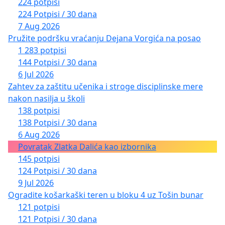
224 potpisi
224 Potpisi / 30 dana
7 Aug 2026
Pružite podršku vraćanju Dejana Vorgića na posao
1 283 potpisi
144 Potpisi / 30 dana
6 Jul 2026
Zahtev za zaštitu učenika i stroge disciplinske mere
nakon nasilja u školi
138 potpisi
138 Potpisi / 30 dana
6 Aug 2026
Povratak Zlatka Dalića kao izbornika
145 potpisi
124 Potpisi / 30 dana
9 Jul 2026
Ogradite košarkaški teren u bloku 4 uz Tošin bunar
121 potpisi
121 Potpisi / 30 dana