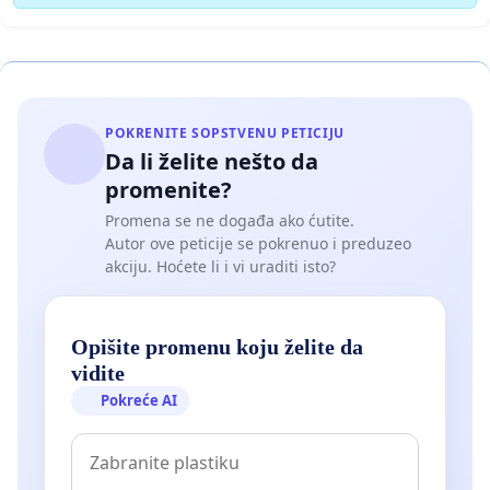
POKRENITE SOPSTVENU PETICIJU
Da li želite nešto da
promenite?
Promena se ne događa ako ćutite.
Autor ove peticije se pokrenuo i preduzeo
akciju. Hoćete li i vi uraditi isto?
Opišite promenu koju želite da
vidite
Pokreće AI