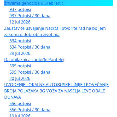
žrtvama genocida u Srebrenici
937 potpisi
937 Potpisi / 30 dana
12 Jul 2026
Zaustavite usvajanje Nacrta i otvorite rad na boljem
zakonu o dobrobiti životinja
634 potpisi
634 Potpisi / 30 dana
29 Jul 2026
Da obilaznica zaobiđe Pantelej
595 potpisi
595 Potpisi / 30 dana
20 Jul 2026
UVOĐENJE LOKALNE AUTOBUSKE LINIJE I POVEĆANJE
BROJA POLAZAKA BG VOZA ZA NASELJA LEVE OBALE
DUNAVA
556 potpisi
556 Potpisi / 30 dana
19 Jul 2026