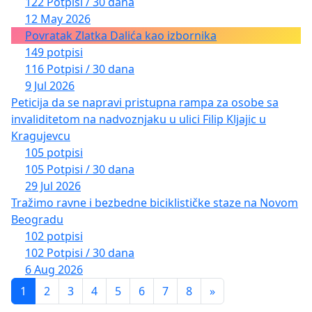
122 Potpisi / 30 dana
12 May 2026
Povratak Zlatka Dalića kao izbornika
149 potpisi
116 Potpisi / 30 dana
9 Jul 2026
Peticija da se napravi pristupna rampa za osobe sa
invaliditetom na nadvoznjaku u ulici Filip Kljajic u
Kragujevcu
105 potpisi
105 Potpisi / 30 dana
29 Jul 2026
Tražimo ravne i bezbedne biciklističke staze na Novom
Beogradu
102 potpisi
102 Potpisi / 30 dana
6 Aug 2026
1
2
3
4
5
6
7
8
»