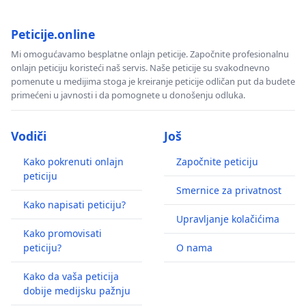
Peticije.online
Mi omogućavamo besplatne onlajn peticije. Započnite profesionalnu
onlajn peticiju koristeći naš servis. Naše peticije su svakodnevno
pomenute u medijima stoga je kreiranje peticije odličan put da budete
primećeni u javnosti i da pomognete u donošenju odluka.
Vodiči
Još
Kako pokrenuti onlajn
Započnite peticiju
peticiju
Smernice za privatnost
Kako napisati peticiju?
Upravljanje kolačićima
Kako promovisati
peticiju?
O nama
Kako da vaša peticija
dobije medijsku pažnju