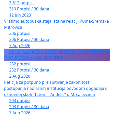
3 612 potpisi
310 Potpisi / 30 dana
12 Jun 2023
Vratimo autobuska stajališta na relaciji Ruma-Sremska
Mitrovica
306 potpisi
306 Potpisi / 30 dana
7 Aug 2026
PETICIJA ZA JAČANJE ZAŠTITE DECE OD SEKSUALNOG
ISKORIŠĆAVANJA NA INTERNETU
232 potpisi
232 Potpisi / 30 dana
2 Aug 2026
Peticija za potpuno preispitivanje zakonitosti
postupanja nadležnih institucija povodom događaja u
osnovnoj školi “Tatomir Anđelić” u Mrčajevcima
203 potpisi
203 Potpisi / 30 dana
7 Aug 2026