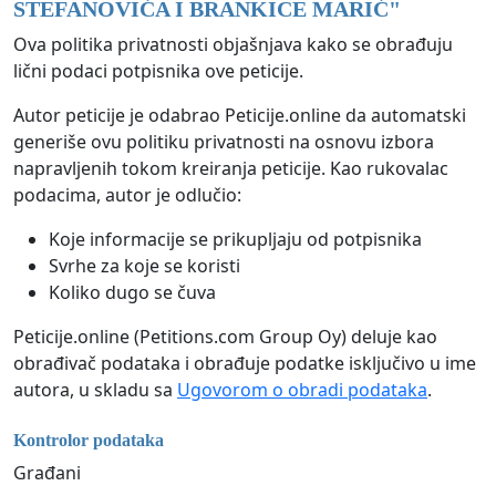
STEFANOVIĆA I BRANKICE MARIĆ
"
Ova politika privatnosti objašnjava kako se obrađuju
lični podaci potpisnika ove peticije.
Autor peticije je odabrao Peticije.online da automatski
generiše ovu politiku privatnosti na osnovu izbora
napravljenih tokom kreiranja peticije. Kao rukovalac
podacima, autor je odlučio:
Koje informacije se prikupljaju od potpisnika
Svrhe za koje se koristi
Koliko dugo se čuva
Peticije.online (Petitions.com Group Oy) deluje kao
obrađivač podataka i obrađuje podatke isključivo u ime
autora, u skladu sa
Ugovorom o obradi podataka
.
Kontrolor podataka
Građani