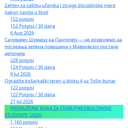
Zahtev za zaštitu učenika i stroge disciplinske mere
nakon nasilja u školi
152 potpisi
152 Potpisi / 30 dana
6 Aug 2026
Сачувајмо Шумицу на Пантелеју — не дозволимо да
последња зелена површина у Мавровској постане
депонија
228 potpisi
124 Potpisi / 30 dana
9 Jul 2026
Ogradite košarkaški teren u bloku 4 uz Tošin bunar
122 potpisi
122 Potpisi / 30 dana
21 Jul 2026
PRODUŽENJE ROKA ZA STARE/PREDBOLONJSKE
STUDENTE (2026)
1 160 potpisi