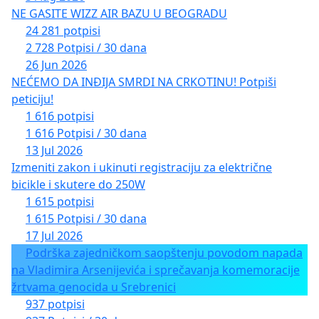
NE GASITE WIZZ AIR BAZU U BEOGRADU
24 281 potpisi
2 728 Potpisi / 30 dana
26 Jun 2026
NEĆEMO DA INĐIJA SMRDI NA CRKOTINU! Potpiši
peticiju!
1 616 potpisi
1 616 Potpisi / 30 dana
13 Jul 2026
Izmeniti zakon i ukinuti registraciju za električne
bicikle i skutere do 250W
1 615 potpisi
1 615 Potpisi / 30 dana
17 Jul 2026
Podrška zajedničkom saopštenju povodom napada
na Vladimira Arsenijevića i sprečavanja komemoracije
žrtvama genocida u Srebrenici
937 potpisi