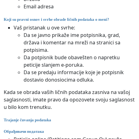
Email adresa
Koji su pravni osnov i svrhe obrade ličnih podataka o meni?
Vaš pristanak u ove svrhe:
Da se javno prikaže ime potpisnika, grad,
država i komentar na mreži na stranici sa
potpisima.
Da potpisnik bude obavešten o napretku
peticije slanjem e-poruka.
Da se predaju informacije koje je potpisnik
dostavio donosiocima odluka.
Kada se obrada vaših ličnih podataka zasniva na vašoj
saglasnosti, imate pravo da opozovete svoju saglasnost
u bilo kom trenutku.
Trajanje čuvanja podataka
Обрађивачи података