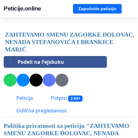
Peticije.online
Započnite peticiju
ZAHTEVAMO SMENU ZAGORKE DOLOVAC,
NENADA STEFANOVIĆA I BRANKICE
MARIĆ
Podeli na Fejsbuku
Peticija
Potpisi
2 641
Odlična pregledanost
Politika privatnosti za peticiju "
ZAHTEVAMO
SMENU ZAGORKE DOLOVAC, NENADA