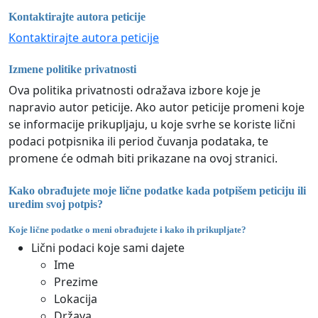
Kontaktirajte autora peticije
Kontaktirajte autora peticije
Izmene politike privatnosti
Ova politika privatnosti odražava izbore koje je
napravio autor peticije. Ako autor peticije promeni koje
se informacije prikupljaju, u koje svrhe se koriste lični
podaci potpisnika ili period čuvanja podataka, te
promene će odmah biti prikazane na ovoj stranici.
Kako obrađujete moje lične podatke kada potpišem peticiju ili
uredim svoj potpis?
Koje lične podatke o meni obrađujete i kako ih prikupljate?
Lični podaci koje sami dajete
Ime
Prezime
Lokacija
Država