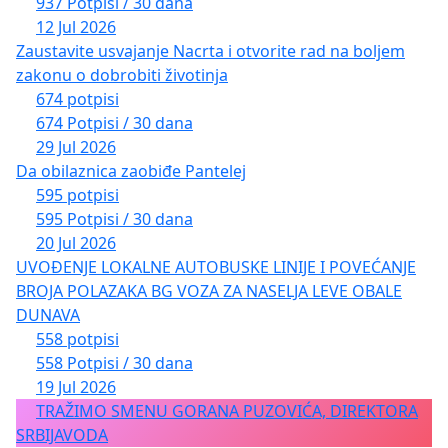
937 Potpisi / 30 dana
12 Jul 2026
Zaustavite usvajanje Nacrta i otvorite rad na boljem
zakonu o dobrobiti životinja
674 potpisi
674 Potpisi / 30 dana
29 Jul 2026
Da obilaznica zaobiđe Pantelej
595 potpisi
595 Potpisi / 30 dana
20 Jul 2026
UVOĐENJE LOKALNE AUTOBUSKE LINIJE I POVEĆANJE
BROJA POLAZAKA BG VOZA ZA NASELJA LEVE OBALE
DUNAVA
558 potpisi
558 Potpisi / 30 dana
19 Jul 2026
TRAŽIMO SMENU GORANA PUZOVIĆA, DIREKTORA
SRBIJAVODA