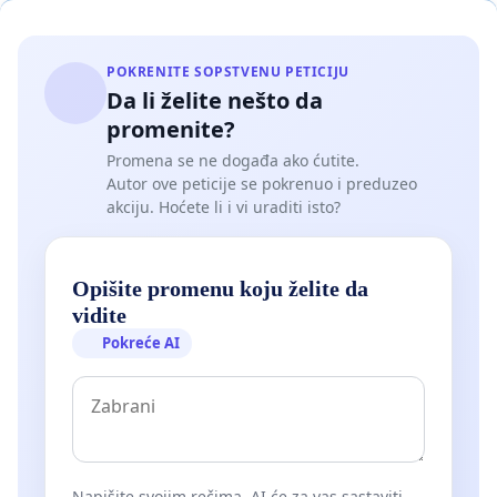
POKRENITE SOPSTVENU PETICIJU
Da li želite nešto da
promenite?
Promena se ne događa ako ćutite.
Autor ove peticije se pokrenuo i preduzeo
akciju. Hoćete li i vi uraditi isto?
Opišite promenu koju želite da
vidite
Pokreće AI
Napišite svojim rečima. AI će za vas sastaviti