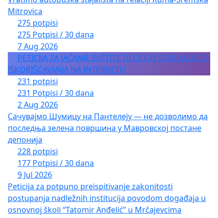
Mitrovica
275 potpisi
275 Potpisi / 30 dana
7 Aug 2026
PETICIJA ZA JAČANJE ZAŠTITE DECE OD SEKSUALNOG
ISKORIŠĆAVANJA NA INTERNETU
231 potpisi
231 Potpisi / 30 dana
2 Aug 2026
Сачувајмо Шумицу на Пантелеју — не дозволимо да
последња зелена површина у Мавровској постане
депонија
228 potpisi
177 Potpisi / 30 dana
9 Jul 2026
Peticija za potpuno preispitivanje zakonitosti
postupanja nadležnih institucija povodom događaja u
osnovnoj školi “Tatomir Anđelić” u Mrčajevcima