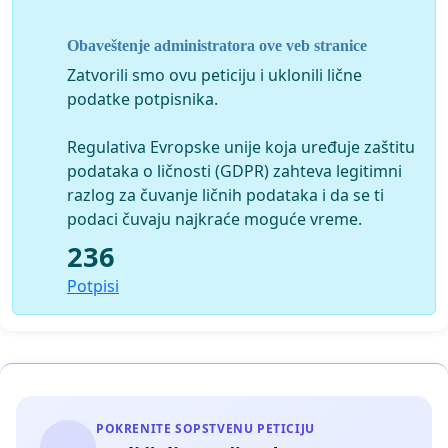
Obaveštenje administratora ove veb stranice
Zatvorili smo ovu peticiju i uklonili lične
podatke potpisnika.
Regulativa Evropske unije koja uređuje zaštitu
podataka o ličnosti (GDPR) zahteva legitimni
razlog za čuvanje ličnih podataka i da se ti
podaci čuvaju najkraće moguće vreme.
236
Potpisi
POKRENITE SOPSTVENU PETICIJU