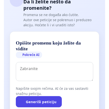
Da li želite nešto da
promenite?
Promena se ne događa ako ćutite.
Autor ove peticije se pokrenuo i preduzeo
akciju. Hoćete li i vi uraditi isto?
Opišite promenu koju želite da
vidite
Pokreće AI
Napišite svojim rečima. AI će za vas sastaviti
snažnu peticiju.
Generiši peticiju