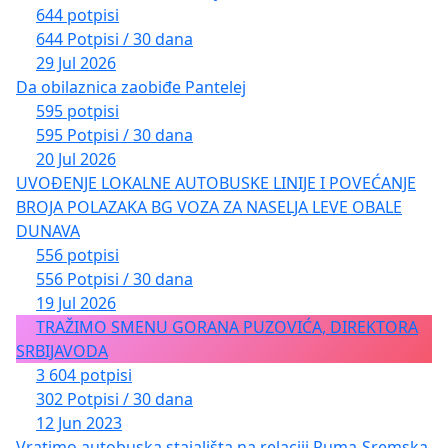
644 potpisi
644 Potpisi / 30 dana
29 Jul 2026
Da obilaznica zaobiđe Pantelej
595 potpisi
595 Potpisi / 30 dana
20 Jul 2026
UVOĐENJE LOKALNE AUTOBUSKE LINIJE I POVEĆANJE
BROJA POLAZAKA BG VOZA ZA NASELJA LEVE OBALE
DUNAVA
556 potpisi
556 Potpisi / 30 dana
19 Jul 2026
TRAŽIMO SMENU GORANA PUZOVIĆA, DIREKTORA
SRBIJAVODA
3 604 potpisi
302 Potpisi / 30 dana
12 Jun 2023
Vratimo autobuska stajališta na relaciji Ruma-Sremska