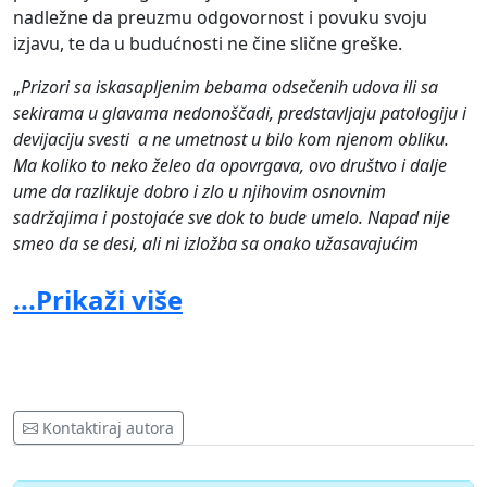
nadležne da preuzmu odgovornost i povuku svoju
izjavu, te da u budućnosti ne čine slične greške.
„
Prizori sa iskasapljenim bebama odsečenih udova ili sa
sekirama u glavama nedonoščadi, predstavljaju patologiju i
devijaciju svesti a ne umetnost u bilo kom njenom obliku.
Ma koliko to neko želeo da opovrgava, ovo društvo i dalje
ume da razlikuje dobro i zlo u njihovim osnovnim
sadržajima i postojaće sve dok to bude umelo.
Napad nije
smeo da se desi, ali ni izložba sa onako užasavajućim
pojedinim radovima nije smela da bude otvorena. Ona
...Prikaži više
delom svog takozvanog andergraund sadržaja i pripada
„podzemlju“ ljudskog duha, kao što i napadači na nju
pripadaju huliganskom podzemlju.
” – Ministarstvo kulture,
saopštenje 15.10.2020. (u celosti na linku )
Kontaktiraj autora