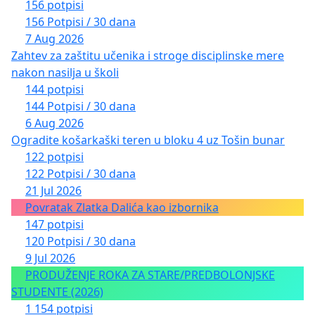
156 potpisi
156 Potpisi / 30 dana
7 Aug 2026
Zahtev za zaštitu učenika i stroge disciplinske mere
nakon nasilja u školi
144 potpisi
144 Potpisi / 30 dana
6 Aug 2026
Ogradite košarkaški teren u bloku 4 uz Tošin bunar
122 potpisi
122 Potpisi / 30 dana
21 Jul 2026
Povratak Zlatka Dalića kao izbornika
147 potpisi
120 Potpisi / 30 dana
9 Jul 2026
PRODUŽENJE ROKA ZA STARE/PREDBOLONJSKE
STUDENTE (2026)
1 154 potpisi