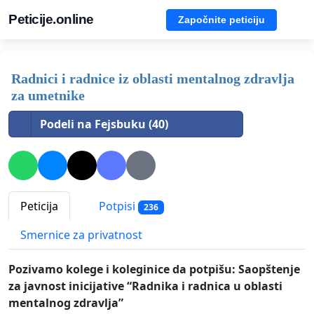
Peticije.online
Započnite peticiju
Radnici i radnice iz oblasti mentalnog zdravlja
za umetnike
Podeli na Fejsbuku (40)
Peticija
Potpisi
236
Smernice za privatnost
Pozivamo kolege i koleginice da potpišu:
Saopštenje
za javnost
inicijative “Radnika i radnica u oblasti
mentalnog zdravlja”