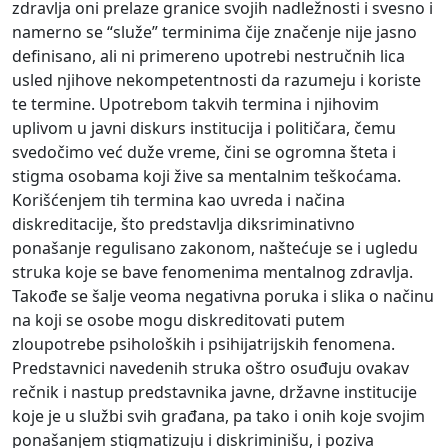
zdravlja oni prelaze granice svojih nadležnosti i svesno i
namerno se “služe” terminima čije značenje nije jasno
definisano, ali ni primereno upotrebi nestručnih lica
usled njihove nekompetentnosti da razumeju i koriste
te termine. Upotrebom takvih termina i njihovim
uplivom u javni diskurs institucija i političara, čemu
svedočimo već duže vreme, čini se ogromna šteta i
stigma osobama koji žive sa mentalnim teškoćama.
Korišćenjem tih termina kao uvreda i načina
diskreditacije, što predstavlja diksriminativno
ponašanje regulisano zakonom, naštećuje se i ugledu
struka koje se bave fenomenima mentalnog zdravlja.
Takođe se šalje veoma negativna poruka i slika o načinu
na koji se osobe mogu diskreditovati putem
zloupotrebe psiholoških i psihijatrijskih fenomena.
Predstavnici navedenih struka oštro osuđuju ovakav
rečnik i nastup predstavnika javne, državne institucije
koje je u službi svih građana, pa tako i onih koje svojim
ponašanjem stigmatizuju i diskriminišu, i poziva