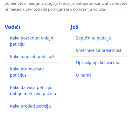
pomenute u medijima stoga je kreiranje peticije odličan put da budete
primećeni u javnosti i da pomognete u donošenju odluka.
Vodiči
Još
Kako pokrenuti onlajn
Započnite peticiju
peticiju
Smernice za privatnost
Kako napisati peticiju?
Upravljanje kolačićima
Kako promovisati
peticiju?
O nama
Kako da vaša peticija
dobije medijsku pažnju
Kako predati peticiju