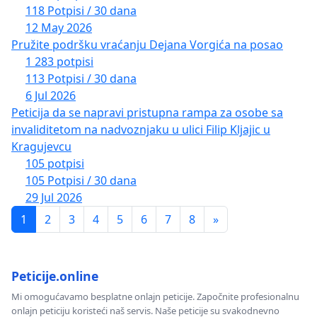
118 Potpisi / 30 dana
12 May 2026
Pružite podršku vraćanju Dejana Vorgića na posao
1 283 potpisi
113 Potpisi / 30 dana
6 Jul 2026
Peticija da se napravi pristupna rampa za osobe sa
invaliditetom na nadvoznjaku u ulici Filip Kljajic u
Kragujevcu
105 potpisi
105 Potpisi / 30 dana
29 Jul 2026
1
2
3
4
5
6
7
8
»
Peticije.online
Mi omogućavamo besplatne onlajn peticije. Započnite profesionalnu
onlajn peticiju koristeći naš servis. Naše peticije su svakodnevno