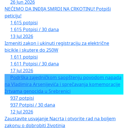
26 Jun 2026
NEĆEMO DA INĐIJA SMRDI NA CRKOTINU! Potpiši
peticiju!
1 615 potpisi
1 615 Potpisi / 30 dana
13 Jul 2026
Izmeniti zakon i ukinuti registraciju za električne
bicikle i skutere do 250W
1 611 potpisi
1 611 Potpisi / 30 dana
17 Jul 2026
Podrška zajedničkom saopštenju povodom napada
na Vladimira Arsenijevića i sprečavanja komemoracije
žrtvama genocida u Srebrenici
937 potpisi
937 Potpisi / 30 dana
12 Jul 2026
Zaustavite usvajanje Nacrta i otvorite rad na boljem
zakonu o dobrobiti životinja