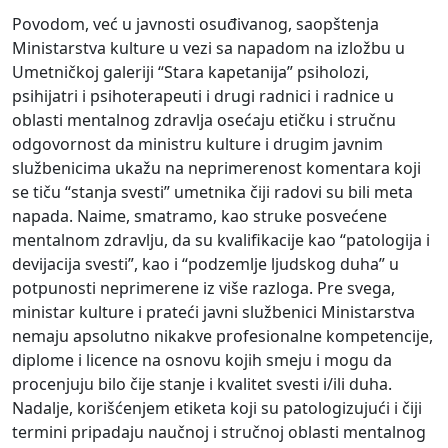
Povodom, već u javnosti osuđivanog, saopštenja
Ministarstva kulture u vezi sa napadom na izložbu u
Umetničkoj galeriji “Stara kapetanija” psiholozi,
psihijatri i psihoterapeuti i drugi radnici i radnice u
oblasti mentalnog zdravlja osećaju etičku i stručnu
odgovornost da ministru kulture i drugim javnim
službenicima ukažu na neprimerenost komentara koji
se tiču “stanja svesti” umetnika čiji radovi su bili meta
napada. Naime, smatramo, kao struke posvećene
mentalnom zdravlju, da su kvalifikacije kao “patologija i
devijacija svesti”, kao i “podzemlje ljudskog duha” u
potpunosti neprimerene iz više razloga. Pre svega,
ministar kulture i prateći javni službenici Ministarstva
nemaju apsolutno nikakve profesionalne kompetencije,
diplome i licence na osnovu kojih smeju i mogu da
procenjuju bilo čije stanje i kvalitet svesti i/ili duha.
Nadalje, korišćenjem etiketa koji su patologizujući i čiji
termini pripadaju naučnoj i stručnoj oblasti mentalnog