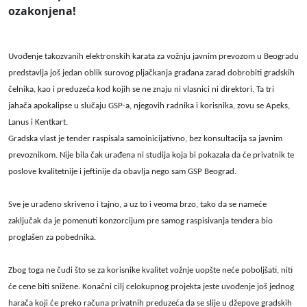
ozakonjena!
Uvođenje takozvanih elektronskih karata za vožnju javnim prevozom u Beogradu
predstavlja još jedan oblik surovog pljačkanja građana zarad dobrobiti gradskih
čelnika, kao i preduzeća kod kojih se ne znaju ni vlasnici ni direktori. Ta tri
jahača apokalipse u slučaju GSP-a, njegovih radnika i korisnika, zovu se Apeks,
Lanus i Kentkart.
Gradska vlast je tender raspisala samoinicijativno, bez konsultacija sa javnim
prevoznikom. Nije bila čak urađena ni studija koja bi pokazala da će privatnik te
poslove kvalitetnije i jeftinije da obavlja nego sam GSP Beograd.
Sve je urađeno skriveno i tajno, a uz to i veoma brzo, tako da se nameće
zaključak da je pomenuti konzorcijum pre samog raspisivanja tendera bio
proglašen za pobednika.
Zbog toga ne čudi što se za korisnike kvalitet vožnje uopšte neće poboljšati, niti
će cene biti snižene. Konačni cilj celokupnog projekta jeste uvođenje još jednog
harača koji će preko računa privatnih preduzeća da se slije u džepove gradskih