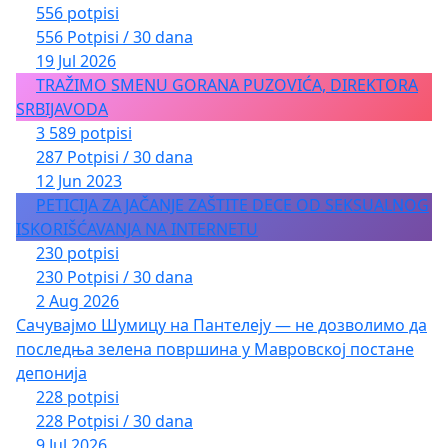
556 potpisi
556 Potpisi / 30 dana
19 Jul 2026
TRAŽIMO SMENU GORANA PUZOVIĆA, DIREKTORA
SRBIJAVODA
3 589 potpisi
287 Potpisi / 30 dana
12 Jun 2023
PETICIJA ZA JAČANJE ZAŠTITE DECE OD SEKSUALNOG
ISKORIŠĆAVANJA NA INTERNETU
230 potpisi
230 Potpisi / 30 dana
2 Aug 2026
Сачувајмо Шумицу на Пантелеју — не дозволимо да
последња зелена површина у Мавровској постане
депонија
228 potpisi
228 Potpisi / 30 dana
9 Jul 2026