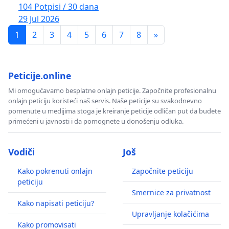
104 Potpisi / 30 dana
29 Jul 2026
1
2
3
4
5
6
7
8
»
Peticije.online
Mi omogućavamo besplatne onlajn peticije. Započnite profesionalnu
onlajn peticiju koristeći naš servis. Naše peticije su svakodnevno
pomenute u medijima stoga je kreiranje peticije odličan put da budete
primećeni u javnosti i da pomognete u donošenju odluka.
Vodiči
Još
Kako pokrenuti onlajn
Započnite peticiju
peticiju
Smernice za privatnost
Kako napisati peticiju?
Upravljanje kolačićima
Kako promovisati