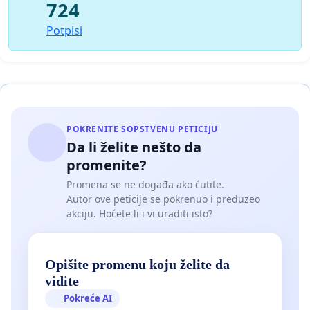
724
Potpisi
POKRENITE SOPSTVENU PETICIJU
Da li želite nešto da
promenite?
Promena se ne događa ako ćutite.
Autor ove peticije se pokrenuo i preduzeo
akciju. Hoćete li i vi uraditi isto?
Opišite promenu koju želite da
vidite
Pokreće AI