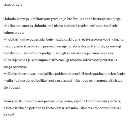
vlastodržaca.
Sloboda kretanja u milionskom gradu nije isto što i sloboda kretanja van njega.
Ukoliko nemamo tu slobodu, mi i nismo slobodni građani već smo zatočenici
jednog grada.
Mi obični ljudi ovoga grada, koje možda svaki dan srećete u svom komšiluku, na
ulici, u parku ili gradskom prevozu, verujemo, da je došao trenutak, za sve koji
žele da budu slobodni da podignu svoj glas i zatraže svoja osnovna prava.
Mi verujemo da je sveukupna društvena i građanska solidarnost pokretačka
snaga promena.
Mišljenje da ce novac, nezajažljiva pohlepa za moći, ili beskrupulozno takmičenje
medju ljudima doneti boljitak, neće proizvesti ništa novo osim mnogo više istog
što i dosad.
Javni gradski prevoz je naš prevoz. To je javno, zajedničko dobro svih građana,
nastalo iz vitalne potrebe za kretanjem u urbanim uslovima i toj potrebi treba i
da služi.