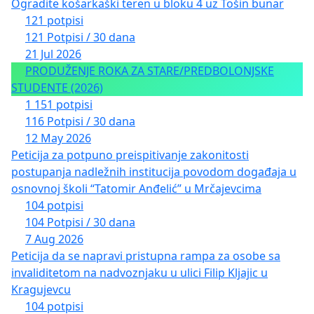
Ogradite košarkaški teren u bloku 4 uz Tošin bunar
121 potpisi
121 Potpisi / 30 dana
21 Jul 2026
PRODUŽENJE ROKA ZA STARE/PREDBOLONJSKE
STUDENTE (2026)
1 151 potpisi
116 Potpisi / 30 dana
12 May 2026
Peticija za potpuno preispitivanje zakonitosti
postupanja nadležnih institucija povodom događaja u
osnovnoj školi “Tatomir Anđelić” u Mrčajevcima
104 potpisi
104 Potpisi / 30 dana
7 Aug 2026
Peticija da se napravi pristupna rampa za osobe sa
invaliditetom na nadvoznjaku u ulici Filip Kljajic u
Kragujevcu
104 potpisi