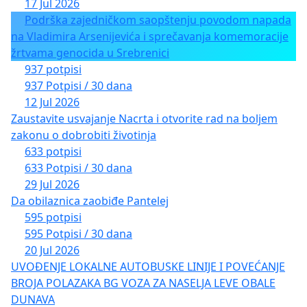
17 Jul 2026
Podrška zajedničkom saopštenju povodom napada
na Vladimira Arsenijevića i sprečavanja komemoracije
žrtvama genocida u Srebrenici
937 potpisi
937 Potpisi / 30 dana
12 Jul 2026
Zaustavite usvajanje Nacrta i otvorite rad na boljem
zakonu o dobrobiti životinja
633 potpisi
633 Potpisi / 30 dana
29 Jul 2026
Da obilaznica zaobiđe Pantelej
595 potpisi
595 Potpisi / 30 dana
20 Jul 2026
UVOĐENJE LOKALNE AUTOBUSKE LINIJE I POVEĆANJE
BROJA POLAZAKA BG VOZA ZA NASELJA LEVE OBALE
DUNAVA