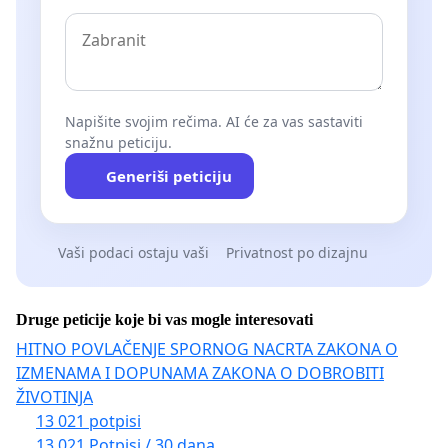
Napišite svojim rečima. AI će za vas sastaviti
snažnu peticiju.
Generiši peticiju
Vaši podaci ostaju vaši
Privatnost po dizajnu
Druge peticije koje bi vas mogle interesovati
HITNO POVLAČENJE SPORNOG NACRTA ZAKONA O
IZMENAMA I DOPUNAMA ZAKONA O DOBROBITI
ŽIVOTINJA
13 021 potpisi
13 021 Potpisi / 30 dana