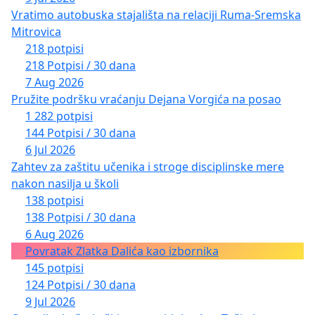
Vratimo autobuska stajališta na relaciji Ruma-Sremska
Mitrovica
218 potpisi
218 Potpisi / 30 dana
7 Aug 2026
Pružite podršku vraćanju Dejana Vorgića na posao
1 282 potpisi
144 Potpisi / 30 dana
6 Jul 2026
Zahtev za zaštitu učenika i stroge disciplinske mere
nakon nasilja u školi
138 potpisi
138 Potpisi / 30 dana
6 Aug 2026
Povratak Zlatka Dalića kao izbornika
145 potpisi
124 Potpisi / 30 dana
9 Jul 2026