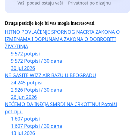
Vaši podaci ostaju vaši
Privatnost po dizajnu
dobra, a pre svega šume, resurs koji je isključivo u
funkciji ostvarivanja prihoda i samofinansiranja
javnog preduzeća sa svojih 135 zaposlenih.
Druge peticije koje bi vas mogle interesovati
•
Uvođenje zaštitarskog modela upravljanja, jer
HITNO POVLAČENJE SPORNOG NACRTA ZAKONA O
je to ključni uslov opstanka Nacionalnog parka
IZMENAMA I DOPUNAMA ZAKONA O DOBROBITI
ŽIVOTINJA
Fruška Gora sa svojim ekosistemima i
9 572 potpisi
biodiverzitetom
, i jer su šume najjači i najefikasniji
9 572 Potpisi / 30 dana
borac protiv negativnih klimatskih promena i
30 Jul 2026
emisije štetnih gasova. Na to nas obavezuju i
NE GASITE WIZZ AIR BAZU U BEOGRADU
Ekološko poglavlje 27, sve one konvencije iz oblasti
24 245 potpisi
zaštite prirode, biodiverziteta, staništa, Pariski
2 926 Potpisi / 30 dana
26 Jun 2026
klimatski sporazumi i svi drugi međunarodni akti iz
NEĆEMO DA INĐIJA SMRDI NA CRKOTINU! Potpiši
ekološke oblasti koje je Srbija ratifikovala proteklih
peticiju!
godina.
1 607 potpisi
•
Da se zaustavi i sankcioniše višegodišnji
1 607 Potpisi / 30 dana
nesavestan rad upravljača,
koji je dokazan sa
13 Jul 2026