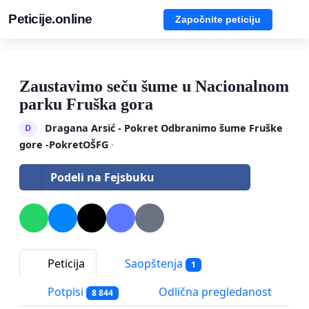
Peticije.online
Započnite peticiju
Zaustavimo seču šume u Nacionalnom
parku Fruška gora
Dragana Arsić - Pokret Odbranimo šume Fruške
D
gore -PokretOŠFG
·
Podeli na Fejsbuku
Peticija
Saopštenja
1
Potpisi
Odlična pregledanost
8 844