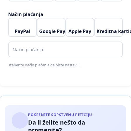
planova seča su se potpuno stavili u funkciju tih
interesa, zanemarujući činjenicu da su šume
Način plaćanja
Fruške gore, šume zaštićenog područje prirode, a
ne privredne šume.
PayPal
Google Pay
Apple Pay
Kreditna karti
Vojvodina ima samo 6,5% šuma i to zajedno sa
Fruškom gorom (Srbija 28%, Evropa oko 40%),
a
Način plaćanja
za
crtana pokrajinska strategija o povećanju
pošumljenosti na 14% već godinama unazad se ne
Izaberite način plaćanja da biste nastavili.
sprovodi, pa samim tim enormne planske seče koje
uništavaju šumski potencijal i trajno degradiraju
šume Fruške gore, problem čine još većim i
situaciju još dramatičnijom.
OVOM PETICIJOM MI POTPISANI GRAĐANI
TRAŽIMO:
POKRENITE SOPSTVENU PETICIJU
Da li želite nešto da
• Hitno zaustavljanje enormne planske seče
promenite?