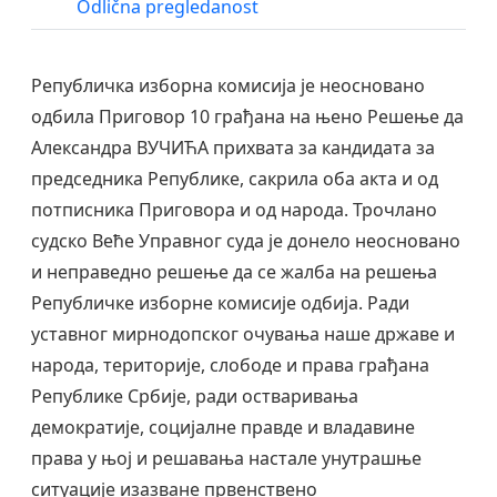
Odlična pregledanost
Републичка изборна комисија је неосновано
одбила Приговор 10 грађана на њено Решење да
Александра ВУЧИЋА прихвата за кандидата за
председника Републике, сакрила оба акта и од
потписника Приговора и од народа. Трочлано
судско Веће Управног суда је донело неосновано
и неправедно решење да се жалба на решења
Републичке изборне комисије одбија. Ради
уставног мирнодопског очувања наше државе и
народа, територије, слободе и права грађана
Републике Србије, ради остваривања
демократије, социјалне правде и владавине
права у њој и решавања настале унутрашње
ситуације изазване првенствено