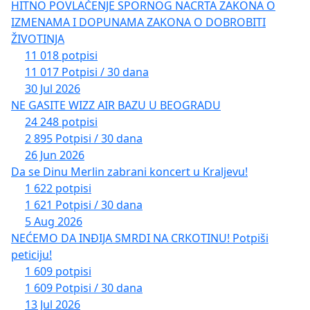
HITNO POVLAČENJE SPORNOG NACRTA ZAKONA O
Народној скупштини. Да се укину цензус и
IZMENAMA I DOPUNAMA ZAKONA O DOBROBITI
изборне листе, да се гласа за човека а не за
ŽIVOTINJA
папир –изборну листу, да су сви бирачи и
11 018 potpisi
11 017 Potpisi / 30 dana
кандидати једнаки пред Уставом и законом, да се
30 Jul 2026
укине дискриминација заснована на националној
NE GASITE WIZZ AIR BAZU U BEOGRADU
основи; да се процеси одвијања сваког гласања
24 248 potpisi
спроводе јавно, пред народом, а само гласање
2 895 Potpisi / 30 dana
сваког бирача да је тајно, да се бирачки спискови
26 Jun 2026
јавно потписују и јавно објављују на сваком
Da se Dinu Merlin zabrani koncert u Kraljevu!
1 622 potpisi
бирачком месту по обављеном гласању, да се
1 621 Potpisi / 30 dana
један оригиналан бирачки списак с резултатима
5 Aug 2026
гласања, у коме ће поред имена сваког бирача
NEĆEMO DA INĐIJA SMRDI NA CRKOTINU! Potpiši
писати ДА (гласао је) или НЕ (није гласао), задржи
peticiju!
и чува на том бирачком месту, а други
1 609 potpisi
оригинални примерак достави Републичкој
1 609 Potpisi / 30 dana
13 Jul 2026
изборној комисији и она ће их јавно објавити.