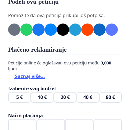
Podeli ovu peticiju
61-65, 97-99, 109 111, 112, 114,115, 118, 122, 124,
182, 194 и 200 Устава, ми, добровољно
Pomozite da ova peticija prikupi još potpisa.
потписани држављани Републике Србије с
бирачким правом, подносимо НАРОДНОЈ
СКУПШТИНИ
Plaćeno reklamiranje
ЗАХ
ТЕВ
ДА НАРОДНА СКУПШТИНА
:
Peticije.online će oglašavati ovu peticiju među
3,000
1. прогласи да је Александар ВУЧИЋ
ljudi.
доказивао, доказао и доказује да нема пословну
Saznaj više...
спообност за председника Републике Србије у
Izaberite svoj budžet
складу с Уставом,
5 €
10 €
20 €
40 €
80 €
2. прогласи да Александар Вучић не може да
положи верну, одану, искрену, истиниту,
Način plaćanja
веродостојну заклетву председника Републике
према 4. ставу члана 114 Устава,