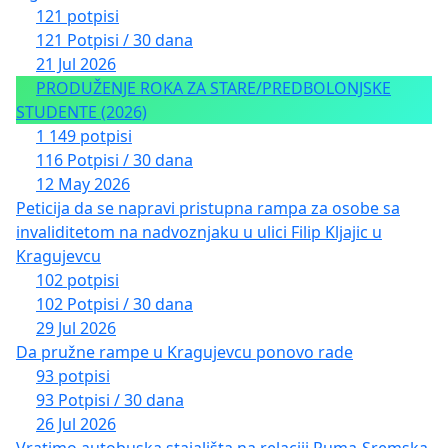
121 potpisi
121 Potpisi / 30 dana
21 Jul 2026
PRODUŽENJE ROKA ZA STARE/PREDBOLONJSKE
STUDENTE (2026)
1 149 potpisi
116 Potpisi / 30 dana
12 May 2026
Peticija da se napravi pristupna rampa za osobe sa
invaliditetom na nadvoznjaku u ulici Filip Kljajic u
Kragujevcu
102 potpisi
102 Potpisi / 30 dana
29 Jul 2026
Da pružne rampe u Kragujevcu ponovo rade
93 potpisi
93 Potpisi / 30 dana
26 Jul 2026
Vratimo autobuska stajališta na relaciji Ruma-Sremska