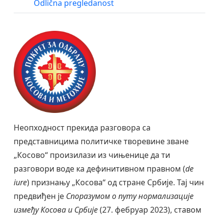
Odlična pregledanost
Неопходност прекида разговора са
представницима политичке творевине зване
„Косово“ произилази из чињенице да ти
разговори воде ка дефинитивном правном (
de
iure
) признању „Косова“ од стране Србије. Тај чин
предвиђен је
Споразумом о путу нормализације
између Косова и Србије
(27. фебруар 2023), ставом