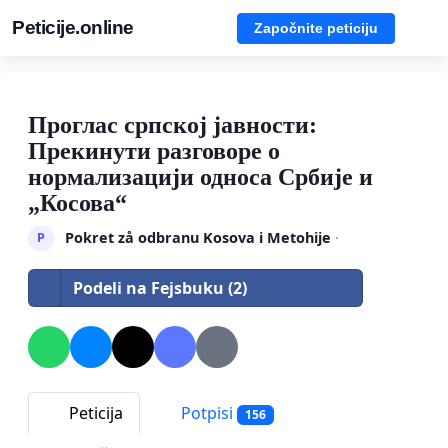
Peticije.online
Započnite peticiju
Проглас српској јавности:
Прекинути разговоре о
нормализацији односа Србије и
„Косова“
Pokret zå odbranu Kosova i Metohije
·
P
Podeli na Fejsbuku (2)
Peticija
Potpisi
156