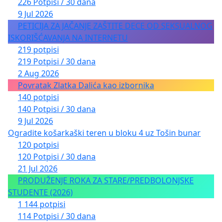
226 Potpisi / 30 dana
9 Jul 2026
PETICIJA ZA JAČANJE ZAŠTITE DECE OD SEKSUALNOG
ISKORIŠĆAVANJA NA INTERNETU
219 potpisi
219 Potpisi / 30 dana
2 Aug 2026
Povratak Zlatka Dalića kao izbornika
140 potpisi
140 Potpisi / 30 dana
9 Jul 2026
Ogradite košarkaški teren u bloku 4 uz Tošin bunar
120 potpisi
120 Potpisi / 30 dana
21 Jul 2026
PRODUŽENJE ROKA ZA STARE/PREDBOLONJSKE
STUDENTE (2026)
1 144 potpisi
114 Potpisi / 30 dana