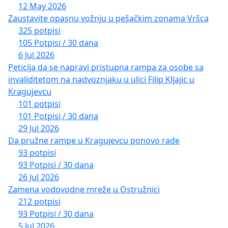
12 May 2026
Zaustavite opasnu vožnju u pešačkim zonama Vršca
325 potpisi
105 Potpisi / 30 dana
6 Jul 2026
Peticija da se napravi pristupna rampa za osobe sa
invaliditetom na nadvoznjaku u ulici Filip Kljajic u
Kragujevcu
101 potpisi
101 Potpisi / 30 dana
29 Jul 2026
Da pružne rampe u Kragujevcu ponovo rade
93 potpisi
93 Potpisi / 30 dana
26 Jul 2026
Zamena vodovodne mreže u Ostružnici
212 potpisi
93 Potpisi / 30 dana
5 Jul 2026