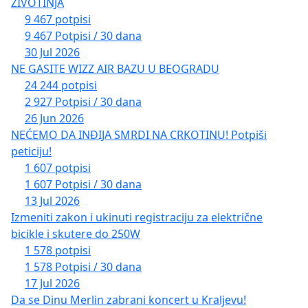
ŽIVOTINJA
Ова петиција је јавног карактера, могу је
9 467 potpisi
9 467 Potpisi / 30 dana
потписати сви који желе, јер здравље је оно што
30 Jul 2026
нас све повезује, а укидање апотекарских
NE GASITE WIZZ AIR BAZU U BEOGRADU
установа као јавно здравствених установа у
24 244 potpisi
државном власништву имаће далекосежне
2 927 Potpisi / 30 dana
последице по све грађане!
26 Jun 2026
NEĆEMO DA INĐIJA SMRDI NA CRKOTINU! Potpiši
peticiju!
1 607 potpisi
ПОТПИШИ ПЕТИЦИЈУ – ПОДРЖИ ИНИЦИЈАТИВУ
1 607 Potpisi / 30 dana
13 Jul 2026
Својим потписом подржавате следећи текст
Izmeniti zakon i ukinuti registraciju za električne
иницијативе који ће омогућити опстанак
bicikle i skutere do 250W
државног апотекарског сектора:
1 578 potpisi
1 578 Potpisi / 30 dana
„Предлаже се измена Правилника о уговарању
17 Jul 2026
здравствене заштите из обавезног здравственог
Da se Dinu Merlin zabrani koncert u Kraljevu!