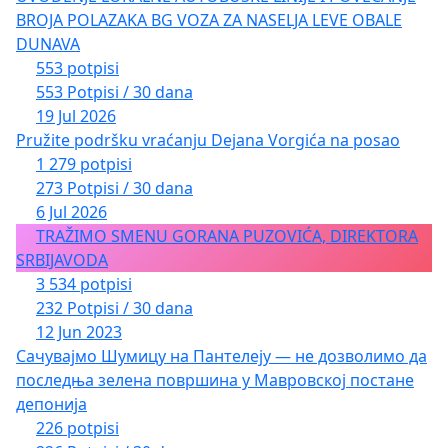
BROJA POLAZAKA BG VOZA ZA NASELJA LEVE OBALE
и Председнику Републике како би својим
DUNAVA
ауторитетом помогао спровођење неопходних
553 potpisi
промена.
553 Potpisi / 30 dana
19 Jul 2026
Pružite podršku vraćanju Dejana Vorgića na posao
1 279 potpisi
273 Potpisi / 30 dana
6 Jul 2026
TRAŽIMO SMENU GORANA PUZOVIĆA, DIREKTORA
SRBIJAVODA
3 534 potpisi
232 Potpisi / 30 dana
12 Jun 2023
Сачувајмо Шумицу на Пантелеју — не дозволимо да
последња зелена површина у Мавровској постане
депонија
226 potpisi