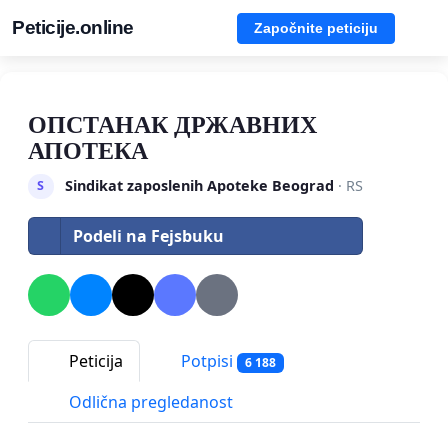
Peticije.online
Započnite peticiju
ОПСТАНАК ДРЖАВНИХ
АПОТЕКА
Sindikat zaposlenih Apoteke Beograd
· RS
S
Podeli na Fejsbuku
Peticija
Potpisi
6 188
Odlična pregledanost