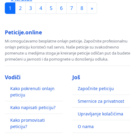
1
2
3
4
5
6
7
8
»
Peticije.online
Mi omogućavamo besplatne onlajn peticije. Započnite profesionalnu
onlajn peticiju koristeći naš servis. Naše peticije su svakodnevno
pomenute u medijima stoga je kreiranje peticije odličan put da budete
primećeni u javnosti i da pomognete u donošenju odluka.
Vodiči
Još
Kako pokrenuti onlajn
Započnite peticiju
peticiju
Smernice za privatnost
Kako napisati peticiju?
Upravljanje kolačićima
Kako promovisati
peticiju?
O nama