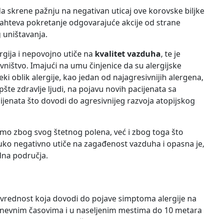
da skrene pažnju na negativan uticaj ove korovske biljke
zahteva pokretanje odgovarajuće akcije od strane
 uništavanja.
rgija i nepovojno utiče na
kvalitet vazduha
, te je
vništvo. Imajući na umu činjenice da su alergijske
eki oblik alergije, kao jedan od najagresivnijih alergena,
šte zdravlje ljudi, na pojavu novih pacijenata sa
ijenata što dovodi do agresivnijeg razvoja atopijskog
amo zbog svog štetnog polena, već i zbog toga što
ko negativno utiče na zagađenost vazduha i opasna je,
edna područja.
 vrednost koja dovodi do pojave simptoma alergije na
odnevnim časovima i u naseljenim mestima do 10 metara