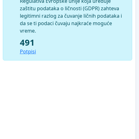
Regulativa Evropske unije koja uređuje
zaštitu podataka o ličnosti (GDPR) zahteva
legitimni razlog za čuvanje ličnih podataka i
da se ti podaci čuvaju najkraće moguće
vreme.
491
Potpisi