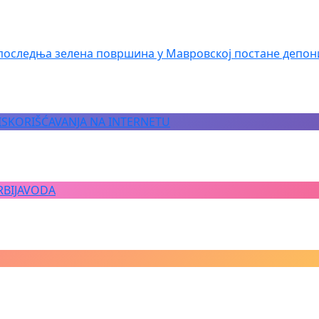
последња зелена површина у Мавровској постане депон
 ISKORIŠĆAVANJA NA INTERNETU
RBIJAVODA