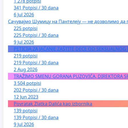
1 278 potpisi
341 Potpisi / 30 dana
6 Jul 2026
Сачувајмо Шумицу на Пантелеју — не дозволимо да 
225 potpisi
225 Potpisi / 30 dana
9 Jul 2026
PETICIJA ZA JAČANJE ZAŠTITE DECE OD SEKSUALNOG
219 potpisi
219 Potpisi / 30 dana
2 Aug 2026
TRAŽIMO SMENU GORANA PUZOVIĆA, DIREKTORA S
3 504 potpisi
202 Potpisi / 30 dana
12 Jun 2023
Povratak Zlatka Dalića kao izbornika
139 potpisi
139 Potpisi / 30 dana
9 Jul 2026