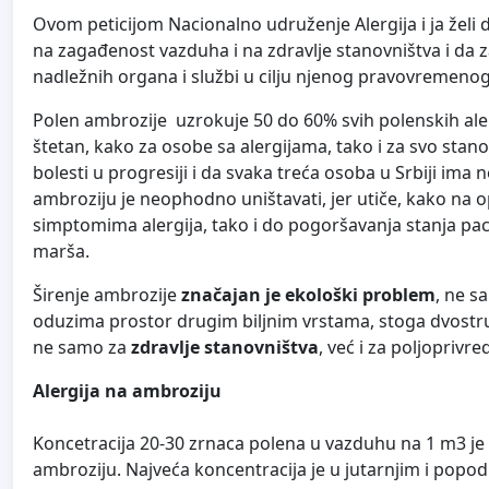
Ovom peticijom Nacionalno udruženje Alergija i ja želi 
na zagađenost vazduha i na zdravlje stanovništva i da 
nadležnih organa i službi u cilju njenog pravovremenog
Polen ambrozije uzrokuje 50 do 60% svih polenskih ale
štetan, kako za osobe sa alergijama, tako i za svo stano
bolesti u progresiji i da svaka treća osoba u Srbiji ima n
ambroziju je neophodno uništavati, jer utiče, kako na op
simptomima alergija, tako i do pogoršavanja stanja pac
marša.
Širenje ambrozije
značajan je ekološki problem
, ne s
oduzima prostor drugim biljnim vrstama, stoga dvostru
ne samo za
zdravlje stanovništva
, već i za poljoprivr
Alergija na ambroziju
Koncetracija 20-30 zrnaca polena u vazduhu na 1 m3 je
ambroziju. Najveća koncentracija je u jutarnjim i pop