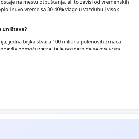
 ostaje na mestu otpuštanja, ali to zavisi od vremenskih
oplo i suvo vreme sa 30-40% vlage u vazduhu i visok
e uništava?
ja, jedna biljka stvara 100 miliona polenovih zrnaca
obavlja pomoću vetra, te je poznato da se ova vrsta
, a 1.000 semenki je teško 2,5 g i dozreva od
najviše ambrozije ima na teritoriji Vojvodine, i to nakon
a nalazi se širom cele Srbije. Najčešće se nalazi na
 sredinama. U našim uslovima pojavljuje se sredinom
e do pojave prvih mrazeva.
 za suzbijanje ovog korova je mesec dana pre punog
ca. Obzirom da se zna da polen ambrozije leti stotinama
ljinu, veoma je važno uništavanje pokrenuti na vreme, u