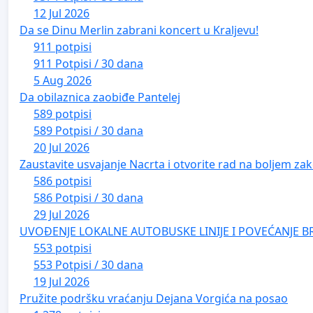
12 Jul 2026
Da se Dinu Merlin zabrani koncert u Kraljevu!
911 potpisi
911 Potpisi / 30 dana
5 Aug 2026
Da obilaznica zaobiđe Pantelej
589 potpisi
589 Potpisi / 30 dana
20 Jul 2026
Zaustavite usvajanje Nacrta i otvorite rad na boljem zak
586 potpisi
586 Potpisi / 30 dana
29 Jul 2026
UVOĐENJE LOKALNE AUTOBUSKE LINIJE I POVEĆANJE B
553 potpisi
553 Potpisi / 30 dana
19 Jul 2026
Pružite podršku vraćanju Dejana Vorgića na posao