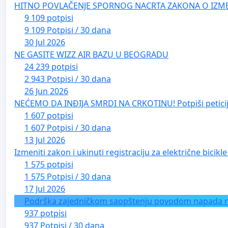
redovno brisati prašinu u stanu
HITNO POVLAČENJE SPORNOG NACRTA ZAKONA O IZM
brišite podove vlažnom krpom
9 109 potpisi
svakodnevno tuširanje i pranje kose
9 109 Potpisi / 30 dana
svakodnevna promena garderobe i pranje na 60 st
30 Jul 2026
ne sušiti veš napolju
NE GASITE WIZZ AIR BAZU U BEOGRADU
praktikovati toaletu nosa (ispiranje vodom pod ja
24 239 potpisi
ukloniti suvišan tekstil iz stana (tepihe, zavese, uk
2 943 Potpisi / 30 dana
posteljinu menjati minimum jednom nedeljno
26 Jun 2026
kupati redovno kućne ljubimce
NEĆEMO DA INĐIJA SMRDI NA CRKOTINU! Potpiši peticij
fizička aktivnost se preporučuje u predvečernjim s
1 607 potpisi
koristiti zaštitnu masku kada boravite napolju
1 607 Potpisi / 30 dana
ne izlazite napolje kada je vetrovito
13 Jul 2026
Izmeniti zakon i ukinuti registraciju za električne bicik
1 575 potpisi
1 575 Potpisi / 30 dana
17 Jul 2026
Podrška zajedničkom saopštenju povodom napada na 
937 potpisi
937 Potpisi / 30 dana