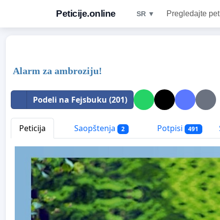
Peticije.online
Pregledajte pet
SR ▼
Alarm za ambroziju!
Podeli na Fejsbuku (201)
Peticija
Saopštenja
Potpisi
2
491