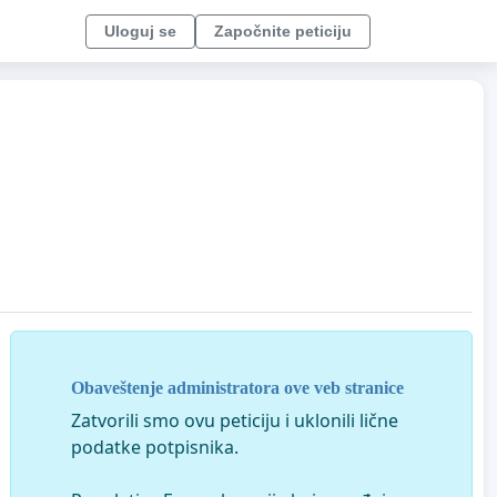
Uloguj se
Započnite peticiju
Obaveštenje administratora ove veb stranice
Zatvorili smo ovu peticiju i uklonili lične
podatke potpisnika.