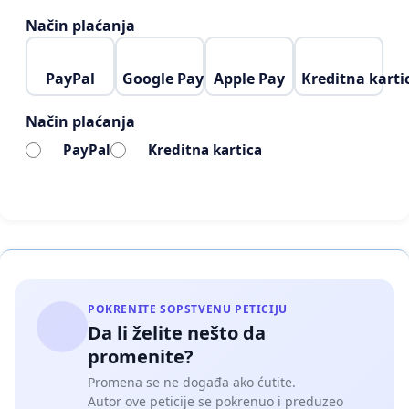
Način plaćanja
PayPal
Google Pay
Apple Pay
Kreditna karti
Način plaćanja
PayPal
Kreditna kartica
POKRENITE SOPSTVENU PETICIJU
Da li želite nešto da
promenite?
Promena se ne događa ako ćutite.
Autor ove peticije se pokrenuo i preduzeo