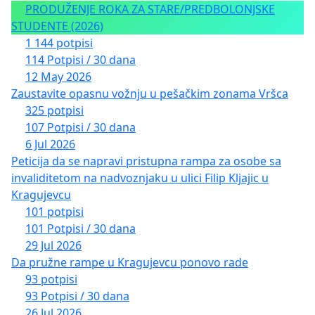
PRODUŽENJE ROKA ZA STARE/PREDBOLONJSKE
STUDENTE (2026)
1 144 potpisi
114 Potpisi / 30 dana
12 May 2026
Zaustavite opasnu vožnju u pešačkim zonama Vršca
325 potpisi
107 Potpisi / 30 dana
6 Jul 2026
Peticija da se napravi pristupna rampa za osobe sa
invaliditetom na nadvoznjaku u ulici Filip Kljajic u
Kragujevcu
101 potpisi
101 Potpisi / 30 dana
29 Jul 2026
Da pružne rampe u Kragujevcu ponovo rade
93 potpisi
93 Potpisi / 30 dana
26 Jul 2026