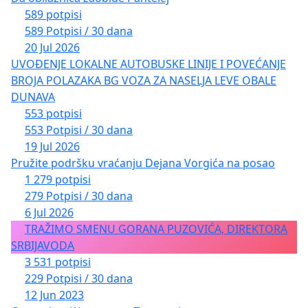
589 potpisi
589 Potpisi / 30 dana
20 Jul 2026
UVOĐENJE LOKALNE AUTOBUSKE LINIJE I POVEĆANJE
BROJA POLAZAKA BG VOZA ZA NASELJA LEVE OBALE
DUNAVA
553 potpisi
553 Potpisi / 30 dana
19 Jul 2026
Pružite podršku vraćanju Dejana Vorgića na posao
1 279 potpisi
279 Potpisi / 30 dana
6 Jul 2026
TRAŽIMO SMENU GORANA PUZOVIĆA, DIREKTORA
SRBIJAVODA
3 531 potpisi
229 Potpisi / 30 dana
12 Jun 2023