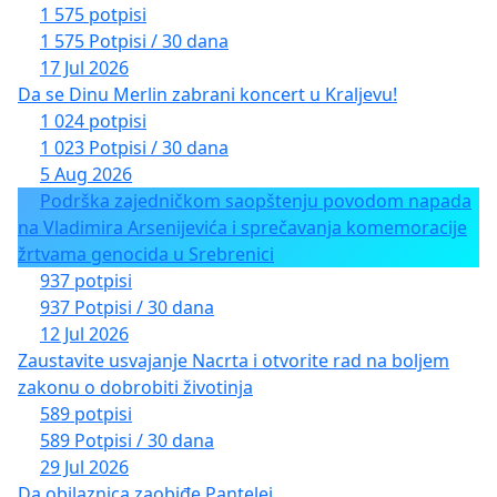
1 575 potpisi
1 575 Potpisi / 30 dana
17 Jul 2026
Da se Dinu Merlin zabrani koncert u Kraljevu!
1 024 potpisi
1 023 Potpisi / 30 dana
5 Aug 2026
Podrška zajedničkom saopštenju povodom napada
na Vladimira Arsenijevića i sprečavanja komemoracije
žrtvama genocida u Srebrenici
937 potpisi
937 Potpisi / 30 dana
12 Jul 2026
Zaustavite usvajanje Nacrta i otvorite rad na boljem
zakonu o dobrobiti životinja
589 potpisi
589 Potpisi / 30 dana
29 Jul 2026
Da obilaznica zaobiđe Pantelej