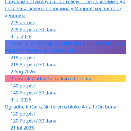
Сачувајмо Шумицу на Пантелеју — не дозволимо да
последња зелена површина у Мавровској постане
депонија
225 potpisi
225 Potpisi / 30 dana
9 Jul 2026
PETICIJA ZA JAČANJE ZAŠTITE DECE OD SEKSUALNOG
ISKORIŠĆAVANJA NA INTERNETU
219 potpisi
219 Potpisi / 30 dana
2 Aug 2026
Povratak Zlatka Dalića kao izbornika
140 potpisi
140 Potpisi / 30 dana
9 Jul 2026
Ogradite košarkaški teren u bloku 4 uz Tošin bunar
120 potpisi
120 Potpisi / 30 dana
21 Jul 2026