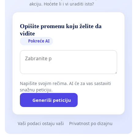
akciju. Hoćete li i vi uraditi isto?
Opišite promenu koju želite da
vidite
Pokreće AI
Napišite svojim rečima. AI će za vas sastaviti
snažnu peticiju.
Generiši peticiju
Vaši podaci ostaju vaši
Privatnost po dizajnu