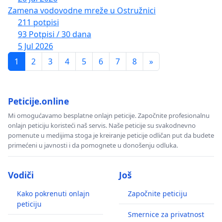
Zamena vodovodne mreže u Ostružnici
211 potpisi
93 Potpisi / 30 dana
5 Jul 2026
1
2
3
4
5
6
7
8
»
Peticije.online
Mi omogućavamo besplatne onlajn peticije. Započnite profesionalnu
onlajn peticiju koristeći naš servis. Naše peticije su svakodnevno
pomenute u medijima stoga je kreiranje peticije odličan put da budete
primećeni u javnosti i da pomognete u donošenju odluka.
Vodiči
Još
Kako pokrenuti onlajn
Započnite peticiju
peticiju
Smernice za privatnost