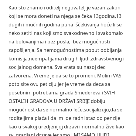
Kao sto znamo roditelj negovatelj je vazan zakon
koji se mora doneti na njega se čeka 13godina,13
dugih i mučnih godina puna iščekivanja hoće li se
neko setiti nas koji smo svakodnevno i svakomalo
na bolovanjima i bez posla,i bez mogućnosti
zapošljenja. Sa nemogućnostima poput odbijanja
komisija,neempatijama drugih ljudi,zdravstvenog i
socijalnog domena. Sva vrata su nasoj deci
zatvorena. Vreme je da se to promeni. Molim VAS
potpisite ovu peticiju jer je vreme da deca sa
posebnim potrebama grada Smedereva i SVIH
OSTALIH GRADOVA U DRŽAVI SRBIJI dobiju
mogućnost da se normalno leče,socijalizuju,da se
roditeljima plaća i da im ide radni staz do penzije
kao u svakoj uredjenijoj drzavi i normalno žive kao i
svi gradjani drzave jer smo i MI SAMO LJUDI.