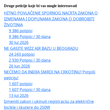
Druge peticije koje bi vas mogle interesovati
HITNO POVLAČENJE SPORNOG NACRTA ZAKONA O
IZMENAMA I DOPUNAMA ZAKONA O DOBROBITI
ŽIVOTINJA
9 386 potpisi
9 386 Potpisi / 30 dana
30 Jul 2026
NE GASITE WIZZ AIR BAZU U BEOGRADU
24 243 potpisi
2 930 Potpisi / 30 dana
26 Jun 2026
NEĆEMO DA INĐIJA SMRDI NA CRKOTINU! Potpiši
peticiju!
1 607 potpisi
1 607 Potpisi / 30 dana
13 Jul 2026
Izmeniti zakon i ukinuti registraciju za električne
bicikle i skutere do 250W