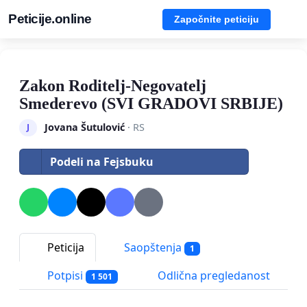
Peticije.online
Započnite peticiju
Zakon Roditelj-Negovatelj
Smederevo (SVI GRADOVI SRBIJE)
Jovana Šutulović
· RS
J
Podeli na Fejsbuku
Peticija
Saopštenja
1
Potpisi
Odlična pregledanost
1 501