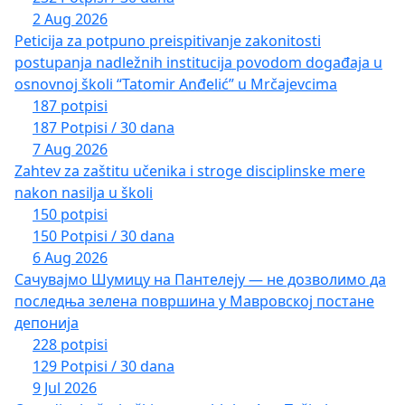
2 Aug 2026
Peticija za potpuno preispitivanje zakonitosti
postupanja nadležnih institucija povodom događaja u
osnovnoj školi “Tatomir Anđelić” u Mrčajevcima
187 potpisi
187 Potpisi / 30 dana
7 Aug 2026
Zahtev za zaštitu učenika i stroge disciplinske mere
nakon nasilja u školi
150 potpisi
150 Potpisi / 30 dana
6 Aug 2026
Сачувајмо Шумицу на Пантелеју — не дозволимо да
последња зелена површина у Мавровској постане
депонија
228 potpisi
129 Potpisi / 30 dana
9 Jul 2026