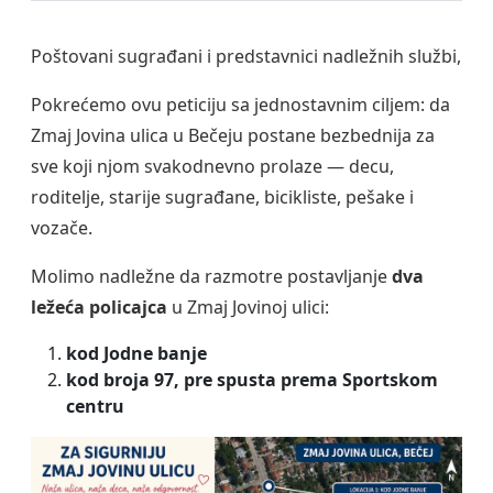
Poštovani sugrađani i predstavnici nadležnih službi,
Pokrećemo ovu peticiju sa jednostavnim ciljem: da
Zmaj Jovina ulica u Bečeju postane bezbednija za
sve koji njom svakodnevno prolaze — decu,
roditelje, starije sugrađane, bicikliste, pešake i
vozače.
Molimo nadležne da razmotre postavljanje
dva
ležeća policajca
u Zmaj Jovinoj ulici:
kod Jodne banje
kod broja 97, pre spusta prema Sportskom
centru