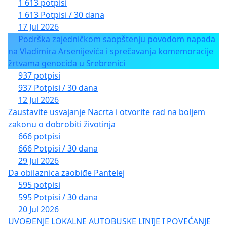
1 613 potpisi
1 613 Potpisi / 30 dana
17 Jul 2026
Podrška zajedničkom saopštenju povodom napada
na Vladimira Arsenijevića i sprečavanja komemoracije
žrtvama genocida u Srebrenici
937 potpisi
937 Potpisi / 30 dana
12 Jul 2026
Zaustavite usvajanje Nacrta i otvorite rad na boljem
zakonu o dobrobiti životinja
666 potpisi
666 Potpisi / 30 dana
29 Jul 2026
Da obilaznica zaobiđe Pantelej
595 potpisi
595 Potpisi / 30 dana
20 Jul 2026
UVOĐENJE LOKALNE AUTOBUSKE LINIJE I POVEĆANJE