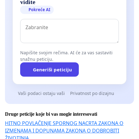
vidite
Pokreće AI
Napišite svojim rečima. AI će za vas sastaviti
snažnu peticiju.
Generiši peticiju
Vaši podaci ostaju vaši
Privatnost po dizajnu
Druge peticije koje bi vas mogle interesovati
HITNO POVLAČENJE SPORNOG NACRTA ZAKONA O
IZMENAMA I DOPUNAMA ZAKONA O DOBROBITI
ŽIVOTINJA