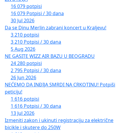
16 079 potpisi
16 079 Potpisi / 30 dana
30 Jul 2026
Da se Dinu Merlin zabrani koncert u Kraljevu!
3 210 potpisi
3 210 Potpisi / 30 dana
5 Aug 2026
NE GASITE WIZZ AIR BAZU U BEOGRADU
24 280 potpisi
2 795 Potpisi / 30 dana
26 Jun 2026
NEĆEMO DA INĐIJA SMRDI NA CRKOTINU! Potpiši
peticiju!
1 616 potpisi
1 616 Potpisi / 30 dana
13 Jul 2026
Izmeniti zakon i ukinuti registraciju za električne
bicikle i skutere do 250W