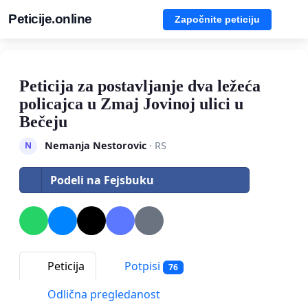
Peticije.online
Započnite peticiju
Peticija za postavljanje dva ležeća
policajca u Zmaj Jovinoj ulici u
Bečeju
Nemanja Nestorovic
· RS
N
Podeli na Fejsbuku
Peticija
Potpisi
76
Odlična pregledanost