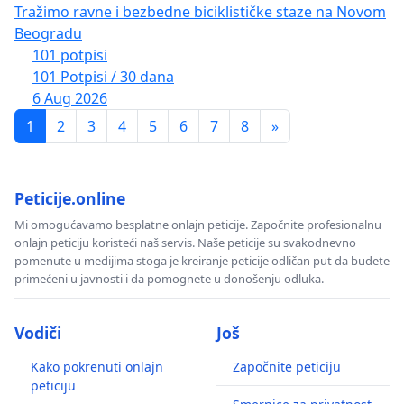
Tražimo ravne i bezbedne biciklističke staze na Novom
Beogradu
101 potpisi
101 Potpisi / 30 dana
6 Aug 2026
1
2
3
4
5
6
7
8
»
Peticije.online
Mi omogućavamo besplatne onlajn peticije. Započnite profesionalnu
onlajn peticiju koristeći naš servis. Naše peticije su svakodnevno
pomenute u medijima stoga je kreiranje peticije odličan put da budete
primećeni u javnosti i da pomognete u donošenju odluka.
Vodiči
Još
Kako pokrenuti onlajn
Započnite peticiju
peticiju