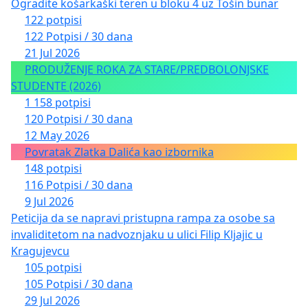
Ogradite košarkaški teren u bloku 4 uz Tošin bunar
122 potpisi
122 Potpisi / 30 dana
21 Jul 2026
PRODUŽENJE ROKA ZA STARE/PREDBOLONJSKE
STUDENTE (2026)
1 158 potpisi
120 Potpisi / 30 dana
12 May 2026
Povratak Zlatka Dalića kao izbornika
148 potpisi
116 Potpisi / 30 dana
9 Jul 2026
Peticija da se napravi pristupna rampa za osobe sa
invaliditetom na nadvoznjaku u ulici Filip Kljajic u
Kragujevcu
105 potpisi
105 Potpisi / 30 dana
29 Jul 2026