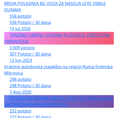
BROJA POLAZAKA BG VOZA ZA NASELJA LEVE OBALE
DUNAVA
558 potpisi
558 Potpisi / 30 dana
19 Jul 2026
TRAŽIMO SMENU GORANA PUZOVIĆA, DIREKTORA
SRBIJAVODA
3 609 potpisi
307 Potpisi / 30 dana
12 Jun 2023
Vratimo autobuska stajališta na relaciji Ruma-Sremska
Mitrovica
298 potpisi
298 Potpisi / 30 dana
7 Aug 2026
PETICIJA ZA JAČANJE ZAŠTITE DECE OD SEKSUALNOG
ISKORIŠĆAVANJA NA INTERNETU
232 potpisi
232 Potpisi / 30 dana