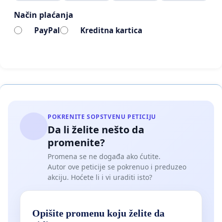
lokacijama.
Način plaćanja
PayPal
Kreditna kartica
POKRENITE SOPSTVENU PETICIJU
Da li želite nešto da
promenite?
Promena se ne događa ako ćutite.
Autor ove peticije se pokrenuo i preduzeo
akciju. Hoćete li i vi uraditi isto?
Opišite promenu koju želite da