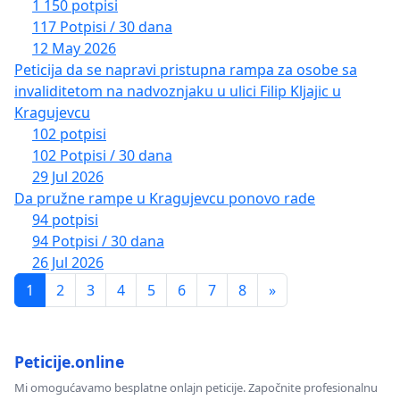
1 150 potpisi
117 Potpisi / 30 dana
12 May 2026
Peticija da se napravi pristupna rampa za osobe sa
invaliditetom na nadvoznjaku u ulici Filip Kljajic u
Kragujevcu
102 potpisi
102 Potpisi / 30 dana
29 Jul 2026
Da pružne rampe u Kragujevcu ponovo rade
94 potpisi
94 Potpisi / 30 dana
26 Jul 2026
1
2
3
4
5
6
7
8
»
Peticije.online
Mi omogućavamo besplatne onlajn peticije. Započnite profesionalnu