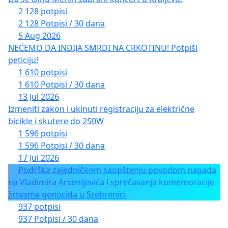
2 128 potpisi
2 128 Potpisi / 30 dana
5 Aug 2026
NEĆEMO DA INĐIJA SMRDI NA CRKOTINU! Potpiši
peticiju!
1 610 potpisi
1 610 Potpisi / 30 dana
13 Jul 2026
Izmeniti zakon i ukinuti registraciju za električne
bicikle i skutere do 250W
1 596 potpisi
1 596 Potpisi / 30 dana
17 Jul 2026
Podrška zajedničkom saopštenju povodom napada
na Vladimira Arsenijevića i sprečavanja komemoracije
žrtvama genocida u Srebrenici
937 potpisi
937 Potpisi / 30 dana