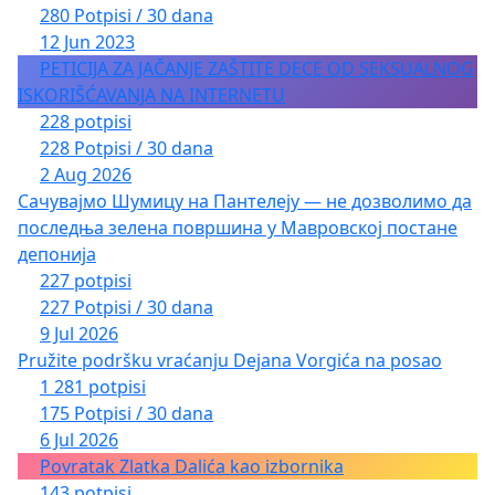
280 Potpisi / 30 dana
12 Jun 2023
PETICIJA ZA JAČANJE ZAŠTITE DECE OD SEKSUALNOG
ISKORIŠĆAVANJA NA INTERNETU
228 potpisi
228 Potpisi / 30 dana
2 Aug 2026
Сачувајмо Шумицу на Пантелеју — не дозволимо да
последња зелена површина у Мавровској постане
депонија
227 potpisi
227 Potpisi / 30 dana
9 Jul 2026
Pružite podršku vraćanju Dejana Vorgića na posao
1 281 potpisi
175 Potpisi / 30 dana
6 Jul 2026
Povratak Zlatka Dalića kao izbornika
143 potpisi