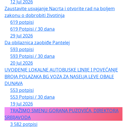
12 Jul 2026
Zaustavite usvajanje Nacrta i otvorite rad na boljem
zakonu o dobrobiti životinja
619 potpisi
619 Potpisi / 30 dana
29 Jul 2026
Da obilaznica zaobiđe Pantelej
593 potpisi
593 Potpisi / 30 dana
20 Jul 2026
UVOĐENJE LOKALNE AUTOBUSKE LINIJE I POVEĆANJE
BROJA POLAZAKA BG VOZA ZA NASELJA LEVE OBALE
DUNAVA
553 potpisi
553 Potpisi / 30 dana
19 Jul 2026
TRAŽIMO SMENU GORANA PUZOVIĆA, DIREKTORA
SRBIJAVODA
3 582 potpisi