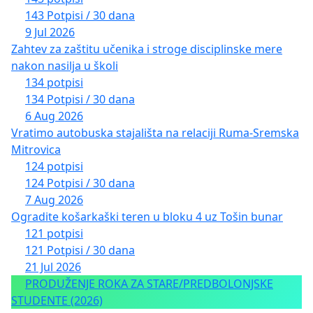
143 Potpisi / 30 dana
9 Jul 2026
Zahtev za zaštitu učenika i stroge disciplinske mere
nakon nasilja u školi
134 potpisi
134 Potpisi / 30 dana
6 Aug 2026
Vratimo autobuska stajališta na relaciji Ruma-Sremska
Mitrovica
124 potpisi
124 Potpisi / 30 dana
7 Aug 2026
Ogradite košarkaški teren u bloku 4 uz Tošin bunar
121 potpisi
121 Potpisi / 30 dana
21 Jul 2026
PRODUŽENJE ROKA ZA STARE/PREDBOLONJSKE
STUDENTE (2026)