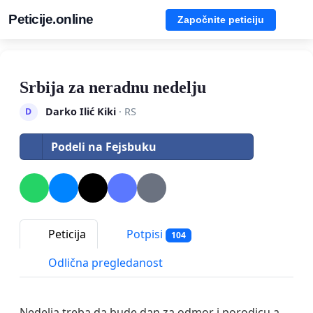
Peticije.online
Započnite peticiju
Srbija za neradnu nedelju
Darko Ilić Kiki
· RS
D
Podeli na Fejsbuku
Peticija
Potpisi
104
Odlična pregledanost
Nedelja treba da bude dan za odmor i porodicu a