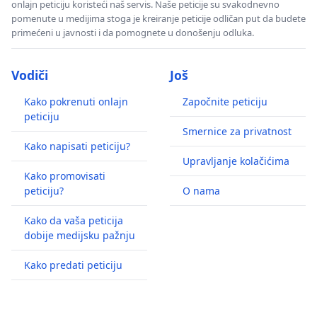
onlajn peticiju koristeći naš servis. Naše peticije su svakodnevno
pomenute u medijima stoga je kreiranje peticije odličan put da budete
primećeni u javnosti i da pomognete u donošenju odluka.
Vodiči
Još
Kako pokrenuti onlajn
Započnite peticiju
peticiju
Smernice za privatnost
Kako napisati peticiju?
Upravljanje kolačićima
Kako promovisati
peticiju?
O nama
Kako da vaša peticija
dobije medijsku pažnju
Kako predati peticiju