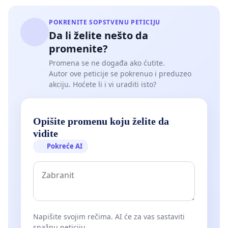
POKRENITE SOPSTVENU PETICIJU
Da li želite nešto da
promenite?
Promena se ne događa ako ćutite.
Autor ove peticije se pokrenuo i preduzeo
akciju. Hoćete li i vi uraditi isto?
Opišite promenu koju želite da
vidite
Pokreće AI
Napišite svojim rečima. AI će za vas sastaviti
snažnu peticiju.