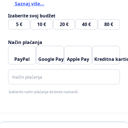
Saznaj više...
Izaberite svoj budžet
5 €
10 €
20 €
40 €
80 €
Način plaćanja
PayPal
Google Pay
Apple Pay
Kreditna karti
Način plaćanja
Izaberite način plaćanja da biste nastavili.