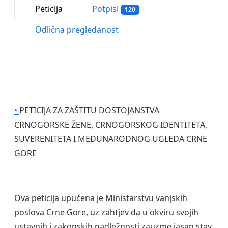
Peticija
Potpisi
120
Odlična pregledanost
•
PETICIJA ZA ZAŠTITU DOSTOJANSTVA
CRNOGORSKE ŽENE, CRNOGORSKOG IDENTITETA,
SUVERENITETA I MEĐUNARODNOG UGLEDA CRNE
GORE
Ova peticija upućena je Ministarstvu vanjskih
poslova Crne Gore, uz zahtjev da u okviru svojih
ustavnih i zakonskih nadležnosti zauzme jasan stav