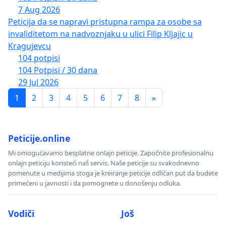
7 Aug 2026
postupanje i da javnost informišu o eventualnim
Peticija da se napravi pristupna rampa za osobe sa
aktivnostima u skladu sa zakonom.
invaliditetom na nadvoznjaku u ulici Filip Kljajic u
Kragujevcu
104 potpisi
104 Potpisi / 30 dana
Potpisnici ove peticije podržavaju zahtjev da se
29 Jul 2026
prema svim akterima predmetnih događaja,
1
2
3
4
5
6
7
8
»
uključujući autore, promotere i učesnike spornih
javnih sadržaja i dokumentarnih projekata,
primjenjuju jednaki standardi, jednaki kriterijumi i
Peticije.online
jednaka institucionalna mjerila, bez selektivnosti i
Mi omogućavamo besplatne onlajn peticije. Započnite profesionalnu
bez obzira na političku, nacionalnu ili bilo koju
onlajn peticiju koristeći naš servis. Naše peticije su svakodnevno
drugu pripadnost.
pomenute u medijima stoga je kreiranje peticije odličan put da budete
primećeni u javnosti i da pomognete u donošenju odluka.
Vodiči
Još
Nakon što nadležne institucije zauzmu stav i izvrše