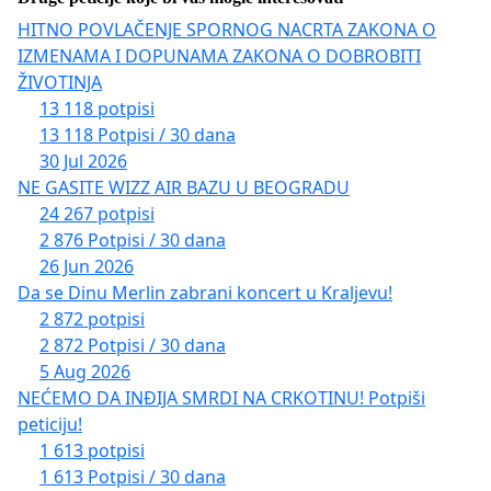
organizacije za zaštitu prava žena, organizacije
HITNO POVLAČENJE SPORNOG NACRTA ZAKONA O
civilnog društva, stručna i akademska javnost, kao i
IZMENAMA I DOPUNAMA ZAKONA O DOBROBITI
ŽIVOTINJA
svi drugi društveni akteri koji u okviru svojih
13 118 potpisi
nadležnosti i djelovanja imaju obavezu da štite
13 118 Potpisi / 30 dana
ljudsko dostojanstvo, ustavni poredak, građanske
30 Jul 2026
vrijednosti i međunarodni ugled države.
NE GASITE WIZZ AIR BAZU U BEOGRADU
24 267 potpisi
2 876 Potpisi / 30 dana
26 Jun 2026
Povod za ovu peticiju predstavljaju događaji i javna
Da se Dinu Merlin zabrani koncert u Kraljevu!
djelovanja koja prethode važnim međunarodnim
2 872 potpisi
susretima i samitima na kojima Crna Gora nastupa
2 872 Potpisi / 30 dana
kao država kandidat za članstvo u Evropskoj uniji.
5 Aug 2026
Smatramo da je u takvim okolnostima posebno
NEĆEMO DA INĐIJA SMRDI NA CRKOTINU! Potpiši
peticiju!
važno očuvati političku stabilnost, međunacionalni
1 613 potpisi
sklad, međunarodni kredibilitet države i fokus na
1 613 Potpisi / 30 dana
reforme neophodne za uspješan nastavak