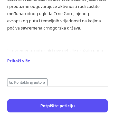
i preduzme odgovarajuće aktivnosti radi zaštite
međunarodnog ugleda Crne Gore, njenog
evropskog puta i temeljnih vrijednosti na kojima
počiva savremena crnogorska država.
Istovremeno, potpisnici ove peticije pružaju punu
podršku zahtjevu Crnogorskog foruma da se o
Prikaži više
predmetnim pitanjima javno izjasne i Ženski klub
Skupštine Crne Gore, Ministarstvo ljudskih i
manjinskih prava, Vrhovno državno tužilaštvo,
Kontaktiraj autora
organizacije za zaštitu prava žena, organizacije
civilnog društva, stručna i akademska javnost, kao i
svi drugi društveni akteri koji u okviru svojih
Potpišite peticiju
nadležnosti i djelovanja imaju obavezu da štite