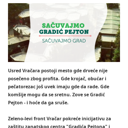
Usred Vračara postoji mesto gde drveće nije
posečeno zbog profita. Gde krojač, obućar i
pečatorezac još uvek imaju gde da rade. Gde
komšije mogu da se sretnu. Zove se Gradić
Pejton - i hoće da ga sruše.
Zeleno-levi front Vračar pokreće inicijativu za
zaštitu zanatskog centra "Gradića Pejtona" i