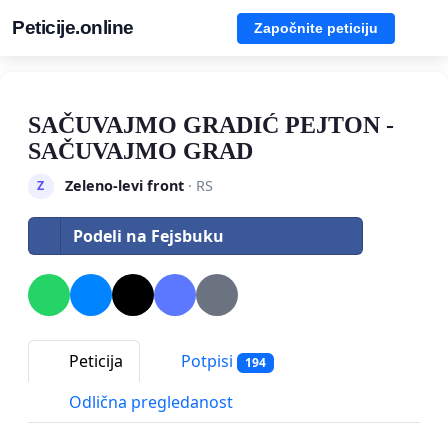
Peticije.online
Započnite peticiju
SAČUVAJMO GRADIĆ PEJTON -
SAČUVAJMO GRAD
Zeleno-levi front
· RS
Z
Podeli na Fejsbuku
Peticija
Potpisi
194
Odlična pregledanost