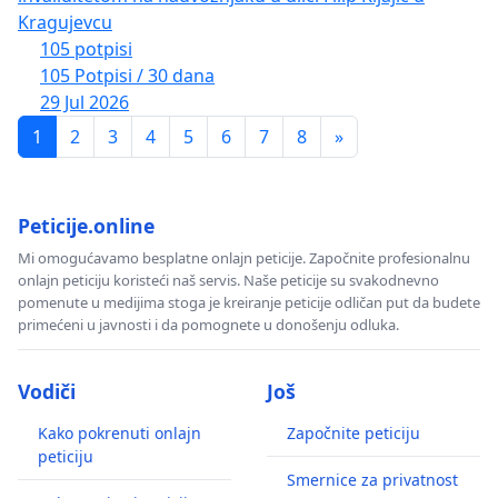
Kragujevcu
105 potpisi
105 Potpisi / 30 dana
29 Jul 2026
1
2
3
4
5
6
7
8
»
Peticije.online
Mi omogućavamo besplatne onlajn peticije. Započnite profesionalnu
onlajn peticiju koristeći naš servis. Naše peticije su svakodnevno
pomenute u medijima stoga je kreiranje peticije odličan put da budete
primećeni u javnosti i da pomognete u donošenju odluka.
Vodiči
Još
Kako pokrenuti onlajn
Započnite peticiju
peticiju
Smernice za privatnost