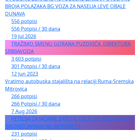
BROJA POLAZAKA BG VOZA ZA NASELJA LEVE OBALE
DUNAVA
556 potpisi
556 Potpisi / 30 dana
19 Jul 2026
TRAŽIMO SMENU GORANA PUZOVIĆA, DIREKTORA
SRBIJAVODA
3 603 potpisi
301 Potpisi / 30 dana
12 Jun 2023
Vratimo autobuska stajališta na relaciji Ruma-Sremska
Mitrovica
266 potpisi
266 Potpisi / 30 dana
7 Aug 2026
PETICIJA ZA JAČANJE ZAŠTITE DECE OD SEKSUALNOG
ISKORIŠĆAVANJA NA INTERNETU
231 potpisi