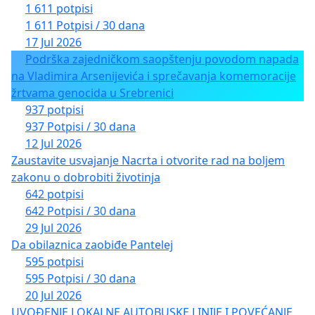
1 611 potpisi
1 611 Potpisi / 30 dana
17 Jul 2026
Podrška zajedničkom saopštenju povodom napada
na Vladimira Arsenijevića i sprečavanja komemoracije
žrtvama genocida u Srebrenici
937 potpisi
937 Potpisi / 30 dana
12 Jul 2026
Zaustavite usvajanje Nacrta i otvorite rad na boljem
zakonu o dobrobiti životinja
642 potpisi
642 Potpisi / 30 dana
29 Jul 2026
Da obilaznica zaobiđe Pantelej
595 potpisi
595 Potpisi / 30 dana
20 Jul 2026
UVOĐENJE LOKALNE AUTOBUSKE LINIJE I POVEĆANJE