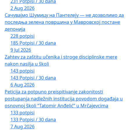
231 Potpisi / 30 dana
2 Aug 2026
Сачувајмо Шумицу на Пантелеју — не дозволимо да
последња зелена површина у Мавровској постане
депонија
228 potpisi
185 Potpisi / 30 dana
9 Jul 2026
Zahtev za zaštitu učenika i stroge disciplinske mere
nakon nasilja u školi
143 potpisi
143 Potpisi / 30 dana
6 Aug 2026
Peticija za potpuno preispitivanje zakonitosti
postupanja nadležnih institucija povodom događaja u
osnovnoj školi “Tatomir Anđelić” u Mrčajevcima
133 potpisi
133 Potpisi / 30 dana
7 Aug 2026