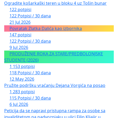
Ogradite košarkaški teren u bloku 4 uz Tošin bunar
122 potpisi
122 Potpisi / 30 dana
21 Jul 2026
Povratak Zlatka Dalića kao izbornika
147 potpisi
122 Potpisi / 30 dana
9 Jul 2026
PRODUŽENJE ROKA ZA STARE/PREDBOLONJSKE
STUDENTE (2026)
1 153 potpisi
118 Potpisi / 30 dana
12 May 2026
Pružite podršku vraćanju Dejana Vorgića na posao
1 283 potpisi
115 Potpisi / 30 dana
6 Jul 2026
Peticija da se napravi pristupna rampa za osobe sa
invaliditetom na nadvoznjaku u ulici Filip Kljajic u