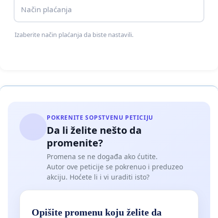
Način plaćanja
Beogradu - i jedino mesto na Vračaru gde u hladu
drveća, zanatlije i komšije još uvek imaju svoje
Izaberite način plaćanja da biste nastavili.
mesto otvoreno za buduće generacije, mlade
stvaraoce, istraživače i građane.Urbanizacija ne
sme da ide nauštrb ljudi i zajednice.
Potpiši inicijativu. Sačuvaj Gradić Pejton.
POKRENITE SOPSTVENU PETICIJU
Da li želite nešto da
promenite?
Promena se ne događa ako ćutite.
Autor ove peticije se pokrenuo i preduzeo
akciju. Hoćete li i vi uraditi isto?
Opišite promenu koju želite da