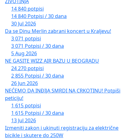
ŽIVOTINJA
14 840 potpisi
14 840 Potpisi / 30 dana
30 Jul 2026
Da se Dinu Merlin zabrani koncert u Kraljevu!
3 071 potpisi
3 071 Potpisi / 30 dana
5 Aug 2026
NE GASITE WIZZ AIR BAZU U BEOGRADU
24 270 potpisi
2 855 Potpisi / 30 dana
26 Jun 2026
NEĆEMO DA INĐIJA SMRDI NA CRKOTINU! Potpiši
peticiju!
1 615 potpisi
1 615 Potpisi / 30 dana
13 Jul 2026
Izmeniti zakon i ukinuti registraciju za električne
bicikle i skutere do 250W