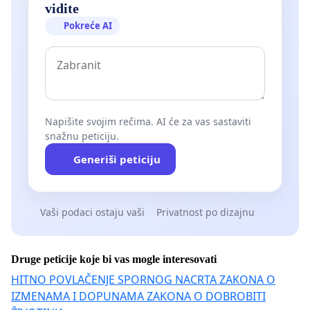
vidite
Pokreće AI
Napišite svojim rečima. AI će za vas sastaviti
snažnu peticiju.
Generiši peticiju
Vaši podaci ostaju vaši
Privatnost po dizajnu
Druge peticije koje bi vas mogle interesovati
HITNO POVLAČENJE SPORNOG NACRTA ZAKONA O
IZMENAMA I DOPUNAMA ZAKONA O DOBROBITI