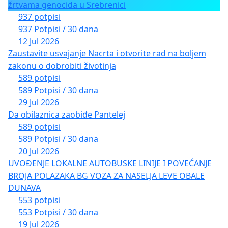
žrtvama genocida u Srebrenici
937 potpisi
937 Potpisi / 30 dana
12 Jul 2026
Zaustavite usvajanje Nacrta i otvorite rad na boljem
zakonu o dobrobiti životinja
589 potpisi
589 Potpisi / 30 dana
29 Jul 2026
Da obilaznica zaobiđe Pantelej
589 potpisi
589 Potpisi / 30 dana
20 Jul 2026
UVOĐENJE LOKALNE AUTOBUSKE LINIJE I POVEĆANJE
BROJA POLAZAKA BG VOZA ZA NASELJA LEVE OBALE
DUNAVA
553 potpisi
553 Potpisi / 30 dana
19 Jul 2026