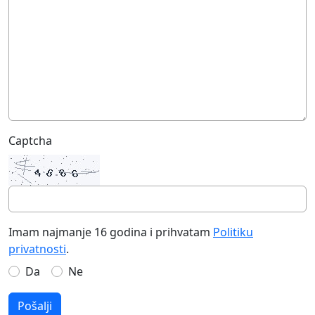
Captcha
Imam najmanje 16 godina i prihvatam
Politiku
privatnosti
.
Da
Ne
Pošalji