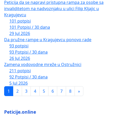
Peticija da se napravi pristupna rampa za osobe sa
invaliditetom na nadvoznjaku u ulici Filip Kljajic u
Kragujevcu
101 potpisi
101 Potpisi / 30 dana
29 Jul 2026
Da pružne rampe u Kragujevcu ponovo rade
93 potpisi
93 Potpisi / 30 dana
26 Jul 2026
Zamena vodovodne mreže u Ostružnici
211 potpisi
92 Potpisi / 30 dana
5 Jul 2026
1
2
3
4
5
6
7
8
»
Peticije.online