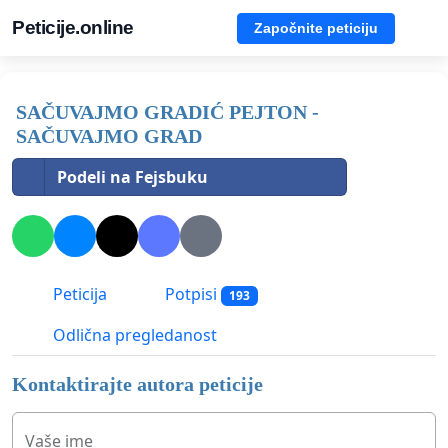
Peticije.online
Započnite peticiju
SAČUVAJMO GRADIĆ PEJTON -
SAČUVAJMO GRAD
Podeli na Fejsbuku
Peticija
Potpisi
193
Odlična pregledanost
Kontaktirajte autora peticije
Vaše ime