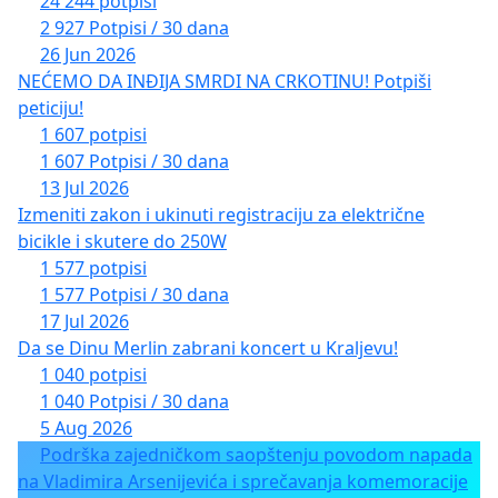
24 244 potpisi
2 927 Potpisi / 30 dana
26 Jun 2026
NEĆEMO DA INĐIJA SMRDI NA CRKOTINU! Potpiši
peticiju!
1 607 potpisi
1 607 Potpisi / 30 dana
13 Jul 2026
Izmeniti zakon i ukinuti registraciju za električne
bicikle i skutere do 250W
1 577 potpisi
1 577 Potpisi / 30 dana
17 Jul 2026
Da se Dinu Merlin zabrani koncert u Kraljevu!
1 040 potpisi
1 040 Potpisi / 30 dana
5 Aug 2026
Podrška zajedničkom saopštenju povodom napada
na Vladimira Arsenijevića i sprečavanja komemoracije