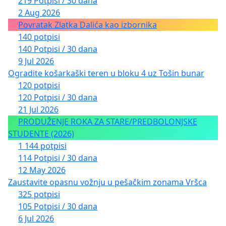
219 Potpisi / 30 dana
2 Aug 2026
Povratak Zlatka Dalića kao izbornika
140 potpisi
140 Potpisi / 30 dana
9 Jul 2026
Ogradite košarkaški teren u bloku 4 uz Tošin bunar
120 potpisi
120 Potpisi / 30 dana
21 Jul 2026
PRODUŽENJE ROKA ZA STARE/PREDBOLONJSKE
STUDENTE (2026)
1 144 potpisi
114 Potpisi / 30 dana
12 May 2026
Zaustavite opasnu vožnju u pešačkim zonama Vršca
325 potpisi
105 Potpisi / 30 dana
6 Jul 2026