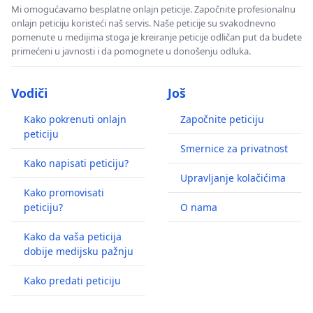
Mi omogućavamo besplatne onlajn peticije. Započnite profesionalnu
onlajn peticiju koristeći naš servis. Naše peticije su svakodnevno
pomenute u medijima stoga je kreiranje peticije odličan put da budete
primećeni u javnosti i da pomognete u donošenju odluka.
Vodiči
Još
Kako pokrenuti onlajn
Započnite peticiju
peticiju
Smernice za privatnost
Kako napisati peticiju?
Upravljanje kolačićima
Kako promovisati
peticiju?
O nama
Kako da vaša peticija
dobije medijsku pažnju
Kako predati peticiju