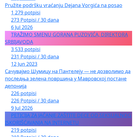
Pružite podršku vraćanju Dejana Vorgića na posao
1 279 potpisi
273 Potpisi / 30 dana
6 Jul 2026
TRAŽIMO SMENU GORANA PUZOVIĆA, DIREKTORA
SRBIJAVODA
3 533 potpisi
231 Potpisi / 30 dana
12 Jun 2023
Сачувајмо Шумицу на Пантелеју — не дозволимо да
последња зелена површина у Мавровској постане
депонија
226 potpisi
226 Potpisi / 30 dana
9 Jul 2026
PETICIJA ZA JAČANJE ZAŠTITE DECE OD SEKSUALNOG
ISKORIŠĆAVANJA NA INTERNETU
219 potpisi