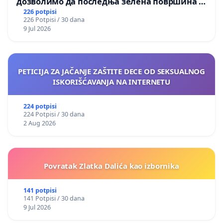
дозволимо да последња зелена површина у
Мавровској постане депонија
226 potpisi
226 Potpisi / 30 dana
9 Jul 2026
PETICIJA ZA JAČANJE ZAŠTITE DECE OD SEKSUALNOG
ISKORIŠĆAVANJA NA INTERNETU
224 potpisi
224 Potpisi / 30 dana
2 Aug 2026
Povratak Zlatka Dalića kao izbornika
141 potpisi
141 Potpisi / 30 dana
9 Jul 2026