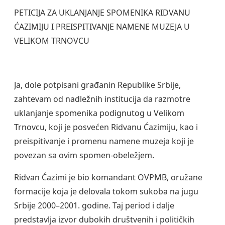
PETICIJA ZA UKLANJANJE SPOMENIKA RIDVANU
ĆAZIMIJU I PREISPITIVANJE NAMENE MUZEJA U
VELIKOM TRNOVCU
Ja, dole potpisani građanin Republike Srbije,
zahtevam od nadležnih institucija da razmotre
uklanjanje spomenika podignutog u Velikom
Trnovcu, koji je posvećen Ridvanu Ćazimiju, kao i
preispitivanje i promenu namene muzeja koji je
povezan sa ovim spomen-obeležjem.
Ridvan Ćazimi je bio komandant OVPMB, oružane
formacije koja je delovala tokom sukoba na jugu
Srbije 2000–2001. godine. Taj period i dalje
predstavlja izvor dubokih društvenih i političkih