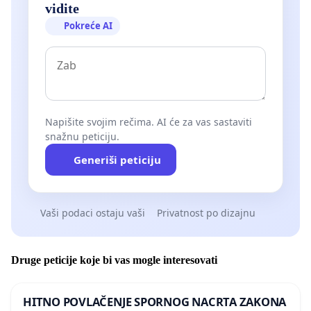
vidite
Pokreće AI
Napišite svojim rečima. AI će za vas sastaviti
snažnu peticiju.
Generiši peticiju
Vaši podaci ostaju vaši
Privatnost po dizajnu
Druge peticije koje bi vas mogle interesovati
HITNO POVLAČENJE SPORNOG NACRTA ZAKONA