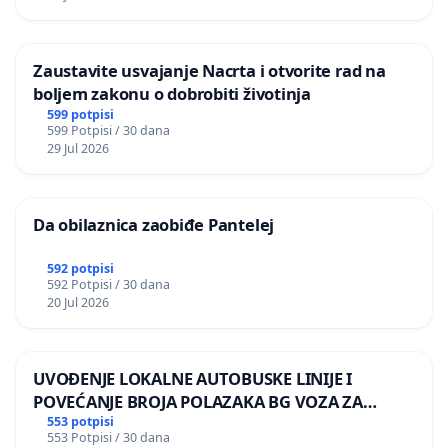
Zaustavite usvajanje Nacrta i otvorite rad na
boljem zakonu o dobrobiti životinja
599 potpisi
599 Potpisi / 30 dana
29 Jul 2026
Da obilaznica zaobiđe Pantelej
592 potpisi
592 Potpisi / 30 dana
20 Jul 2026
UVOĐENJE LOKALNE AUTOBUSKE LINIJE I
POVEĆANJE BROJA POLAZAKA BG VOZA ZA
NASELJA LEVE OBALE DUNAVA
553 potpisi
553 Potpisi / 30 dana