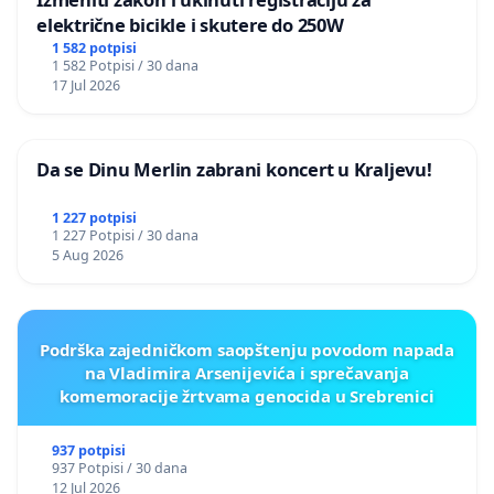
električne bicikle i skutere do 250W
1 582 potpisi
1 582 Potpisi / 30 dana
17 Jul 2026
Da se Dinu Merlin zabrani koncert u Kraljevu!
1 227 potpisi
1 227 Potpisi / 30 dana
5 Aug 2026
Podrška zajedničkom saopštenju povodom napada
na Vladimira Arsenijevića i sprečavanja
komemoracije žrtvama genocida u Srebrenici
937 potpisi
937 Potpisi / 30 dana
12 Jul 2026