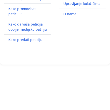
Upravljanje kolačićima
Kako promovisati
peticiju?
O nama
Kako da vaša peticija
dobije medijsku pažnju
Kako predati peticiju