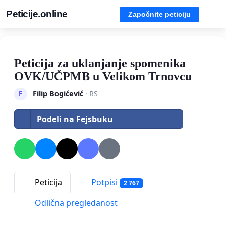
Peticije.online
Započnite peticiju
Peticija za uklanjanje spomenika
OVK/UČPMB u Velikom Trnovcu
Filip Bogićević
· RS
F
Podeli na Fejsbuku
Peticija
Potpisi
2 767
Odlična pregledanost