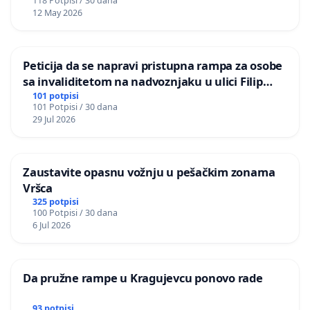
118 Potpisi / 30 dana
12 May 2026
Peticija da se napravi pristupna rampa za osobe
sa invaliditetom na nadvoznjaku u ulici Filip
Kljajic u Kragujevcu
101 potpisi
101 Potpisi / 30 dana
29 Jul 2026
Zaustavite opasnu vožnju u pešačkim zonama
Vršca
325 potpisi
100 Potpisi / 30 dana
6 Jul 2026
Da pružne rampe u Kragujevcu ponovo rade
93 potpisi