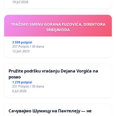
19 Jul 2026
TRAŽIMO SMENU GORANA PUZOVIĆA, DIREKTORA
SRBIJAVODA
3 559 potpisi
257 Potpisi / 30 dana
12 Jun 2023
Pružite podršku vraćanju Dejana Vorgića na
posao
1 279 potpisi
251 Potpisi / 30 dana
6 Jul 2026
Сачувајмо Шумицу на Пантелеју — не