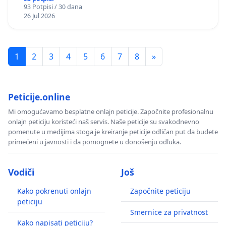
93 Potpisi / 30 dana
26 Jul 2026
1
2
3
4
5
6
7
8
»
Peticije.online
Mi omogućavamo besplatne onlajn peticije. Započnite profesionalnu
onlajn peticiju koristeći naš servis. Naše peticije su svakodnevno
pomenute u medijima stoga je kreiranje peticije odličan put da budete
primećeni u javnosti i da pomognete u donošenju odluka.
Vodiči
Još
Kako pokrenuti onlajn
Započnite peticiju
peticiju
Smernice za privatnost
Kako napisati peticiju?