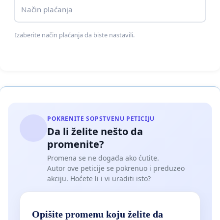
Način plaćanja
- otvore dijalog sa lokalnom zajednicom o
odgovarajućem rešenju koje bi bilo prihvatljivo za
Izaberite način plaćanja da biste nastavili.
sve građane;
- podrže postavljanje sadržaja koji promoviše mir,
kulturu i međusobno poštovanje.
Ova peticija je izraz želje za stabilnošću, suživotom i
POKRENITE SOPSTVENU PETICIJU
Da li želite nešto da
dugoročnim mirom među svim građanima
promenite?
Republike Srbije.
Promena se ne događa ako ćutite.
Autor ove peticije se pokrenuo i preduzeo
akciju. Hoćete li i vi uraditi isto?
Opišite promenu koju želite da