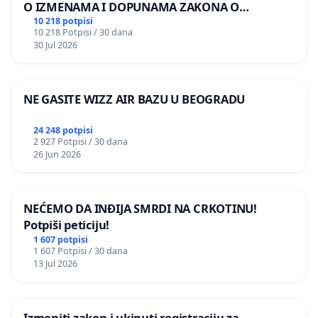
O IZMENAMA I DOPUNAMA ZAKONA O
DOBROBITI ŽIVOTINJA
10 218 potpisi
10 218 Potpisi / 30 dana
30 Jul 2026
NE GASITE WIZZ AIR BAZU U BEOGRADU
24 248 potpisi
2 927 Potpisi / 30 dana
26 Jun 2026
NEĆEMO DA INĐIJA SMRDI NA CRKOTINU!
Potpiši peticiju!
1 607 potpisi
1 607 Potpisi / 30 dana
13 Jul 2026
Izmeniti zakon i ukinuti registraciju za