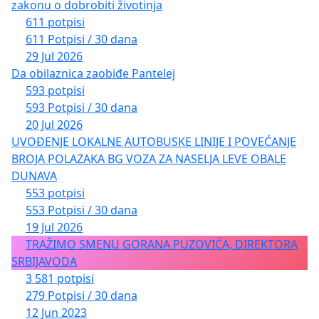
zakonu o dobrobiti životinja
611 potpisi
611 Potpisi / 30 dana
29 Jul 2026
Da obilaznica zaobiđe Pantelej
593 potpisi
593 Potpisi / 30 dana
20 Jul 2026
UVOĐENJE LOKALNE AUTOBUSKE LINIJE I POVEĆANJE
BROJA POLAZAKA BG VOZA ZA NASELJA LEVE OBALE
DUNAVA
553 potpisi
553 Potpisi / 30 dana
19 Jul 2026
TRAŽIMO SMENU GORANA PUZOVIĆA, DIREKTORA
SRBIJAVODA
3 581 potpisi
279 Potpisi / 30 dana
12 Jun 2023