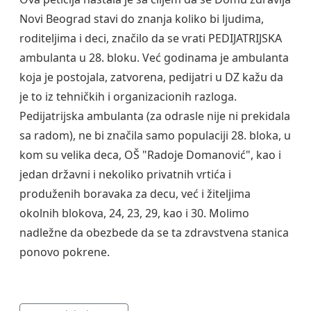
Novi Beograd stavi do znanja koliko bi ljudima,
roditeljima i deci, značilo da se vrati PEDIJATRIJSKA
ambulanta u 28. bloku. Već godinama je ambulanta
koja je postojala, zatvorena, pedijatri u DZ kažu da
je to iz tehničkih i organizacionih razloga.
Pedijatrijska ambulanta (za odrasle nije ni prekidala
sa radom), ne bi značila samo populaciji 28. bloka, u
kom su velika deca, OŠ "Radoje Domanović", kao i
jedan državni i nekoliko privatnih vrtića i
produženih boravaka za decu, već i žiteljima
okolnih blokova, 24, 23, 29, kao i 30. Molimo
nadležne da obezbede da se ta zdravstvena stanica
ponovo pokrene.