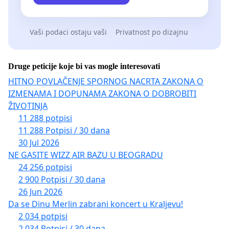
Vaši podaci ostaju vaši
Privatnost po dizajnu
Druge peticije koje bi vas mogle interesovati
HITNO POVLAČENJE SPORNOG NACRTA ZAKONA O
IZMENAMA I DOPUNAMA ZAKONA O DOBROBITI
ŽIVOTINJA
11 288 potpisi
11 288 Potpisi / 30 dana
30 Jul 2026
NE GASITE WIZZ AIR BAZU U BEOGRADU
24 256 potpisi
2 900 Potpisi / 30 dana
26 Jun 2026
Da se Dinu Merlin zabrani koncert u Kraljevu!
2 034 potpisi
2 034 Potpisi / 30 dana