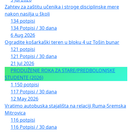
Zahtev za zaštitu učenika i stroge disciplinske mere
nakon nasilja u školi
134 potpisi
134 Potpisi / 30 dana
6 Aug 2026
Ogradite košarkaški teren u bloku 4 uz Tošin bunar
121 potpisi
121 Potpisi / 30 dana
21 Jul 2026
PRODUŽENJE ROKA ZA STARE/PREDBOLONJSKE
STUDENTE (2026)
1 150 potpisi
117 Potpisi / 30 dana
12 May 2026
Vratimo autobuska stajališta na relaciji Ruma-Sremska
Mitrovica
116 potpisi
116 Potpisi / 30 dana