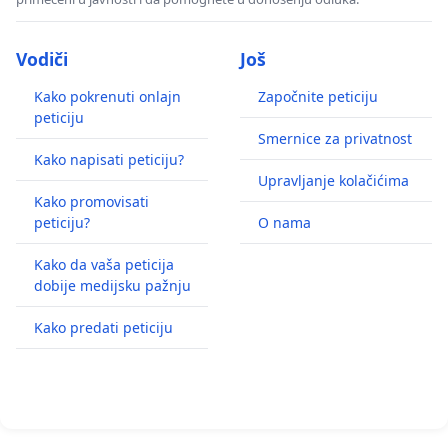
Vodiči
Još
Kako pokrenuti onlajn
Započnite peticiju
peticiju
Smernice za privatnost
Kako napisati peticiju?
Upravljanje kolačićima
Kako promovisati
peticiju?
O nama
Kako da vaša peticija
dobije medijsku pažnju
Kako predati peticiju