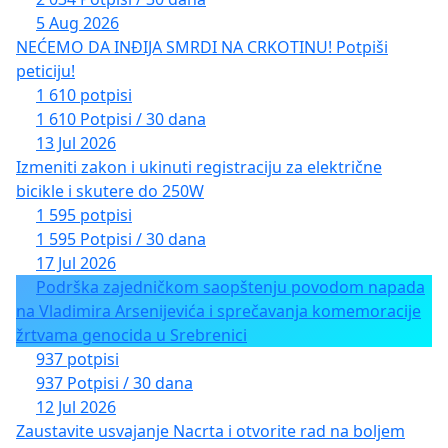
5 Aug 2026
NEĆEMO DA INĐIJA SMRDI NA CRKOTINU! Potpiši
peticiju!
1 610 potpisi
1 610 Potpisi / 30 dana
13 Jul 2026
Izmeniti zakon i ukinuti registraciju za električne
bicikle i skutere do 250W
1 595 potpisi
1 595 Potpisi / 30 dana
17 Jul 2026
Podrška zajedničkom saopštenju povodom napada
na Vladimira Arsenijevića i sprečavanja komemoracije
žrtvama genocida u Srebrenici
937 potpisi
937 Potpisi / 30 dana
12 Jul 2026
Zaustavite usvajanje Nacrta i otvorite rad na boljem