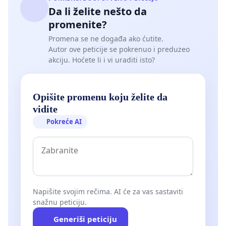
Da li želite nešto da
promenite?
Promena se ne događa ako ćutite.
Autor ove peticije se pokrenuo i preduzeo
akciju. Hoćete li i vi uraditi isto?
Opišite promenu koju želite da
vidite
Pokreće AI
Napišite svojim rečima. AI će za vas sastaviti
snažnu peticiju.
Generiši peticiju