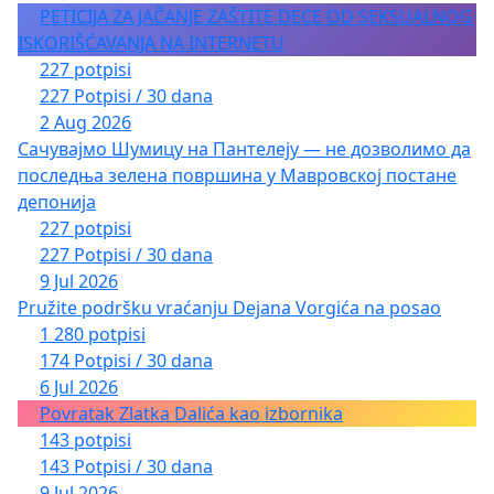
PETICIJA ZA JAČANJE ZAŠTITE DECE OD SEKSUALNOG
ISKORIŠĆAVANJA NA INTERNETU
227 potpisi
227 Potpisi / 30 dana
2 Aug 2026
Сачувајмо Шумицу на Пантелеју — не дозволимо да
последња зелена површина у Мавровској постане
депонија
227 potpisi
227 Potpisi / 30 dana
9 Jul 2026
Pružite podršku vraćanju Dejana Vorgića na posao
1 280 potpisi
174 Potpisi / 30 dana
6 Jul 2026
Povratak Zlatka Dalića kao izbornika
143 potpisi
143 Potpisi / 30 dana
9 Jul 2026