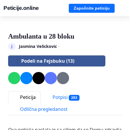
Peticije.online
Započnite peticiju
Ambulanta u 28 bloku
Jasmina Velickovic
·
J
Podeli na Fejsbuku (13)
Peticija
Potpisi
293
Odlična pregledanost
Ova peticija nastala je sa ciljem da se Domu zdravlja