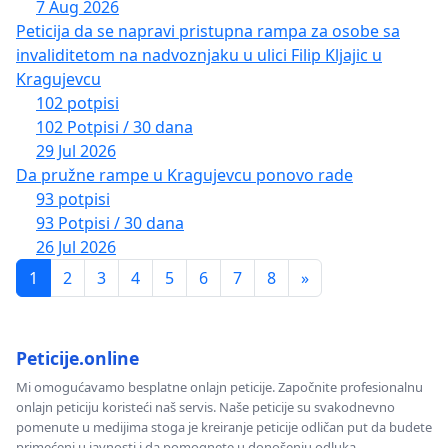
7 Aug 2026
Peticija da se napravi pristupna rampa za osobe sa
invaliditetom na nadvoznjaku u ulici Filip Kljajic u
Kragujevcu
102 potpisi
102 Potpisi / 30 dana
29 Jul 2026
Da pružne rampe u Kragujevcu ponovo rade
93 potpisi
93 Potpisi / 30 dana
26 Jul 2026
1
2
3
4
5
6
7
8
»
Peticije.online
Mi omogućavamo besplatne onlajn peticije. Započnite profesionalnu
onlajn peticiju koristeći naš servis. Naše peticije su svakodnevno
pomenute u medijima stoga je kreiranje peticije odličan put da budete
primećeni u javnosti i da pomognete u donošenju odluka.