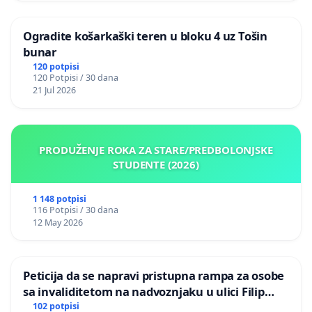
Ogradite košarkaški teren u bloku 4 uz Tošin
bunar
120 potpisi
120 Potpisi / 30 dana
21 Jul 2026
PRODUŽENJE ROKA ZA STARE/PREDBOLONJSKE
STUDENTE (2026)
1 148 potpisi
116 Potpisi / 30 dana
12 May 2026
Peticija da se napravi pristupna rampa za osobe
sa invaliditetom na nadvoznjaku u ulici Filip
Kljajic u Kragujevcu
102 potpisi