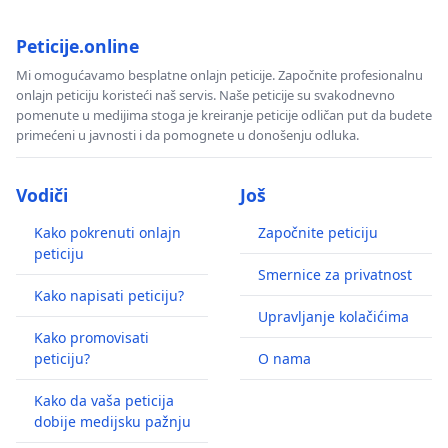
Peticije.online
Mi omogućavamo besplatne onlajn peticije. Započnite profesionalnu
onlajn peticiju koristeći naš servis. Naše peticije su svakodnevno
pomenute u medijima stoga je kreiranje peticije odličan put da budete
primećeni u javnosti i da pomognete u donošenju odluka.
Vodiči
Još
Kako pokrenuti onlajn
Započnite peticiju
peticiju
Smernice za privatnost
Kako napisati peticiju?
Upravljanje kolačićima
Kako promovisati
peticiju?
O nama
Kako da vaša peticija
dobije medijsku pažnju