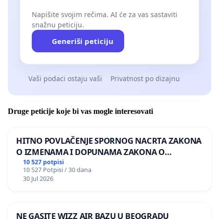
Napišite svojim rečima. AI će za vas sastaviti
snažnu peticiju.
Generiši peticiju
Vaši podaci ostaju vaši
Privatnost po dizajnu
Druge peticije koje bi vas mogle interesovati
HITNO POVLAČENJE SPORNOG NACRTA ZAKONA
O IZMENAMA I DOPUNAMA ZAKONA O
DOBROBITI ŽIVOTINJA
10 527 potpisi
10 527 Potpisi / 30 dana
30 Jul 2026
NE GASITE WIZZ AIR BAZU U BEOGRADU