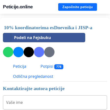
Peticije.online
Započnite peticiju
10% koordinatorima esDnevnika i JISP-a
Podeli na Fejsbuku
Peticija
Potpisi
778
Odlična pregledanost
Kontaktirajte autora peticije
Vaše ime