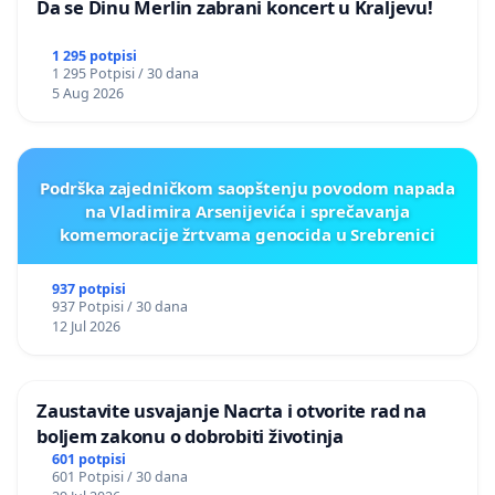
Da se Dinu Merlin zabrani koncert u Kraljevu!
1 295 potpisi
1 295 Potpisi / 30 dana
5 Aug 2026
Podrška zajedničkom saopštenju povodom napada
na Vladimira Arsenijevića i sprečavanja
komemoracije žrtvama genocida u Srebrenici
937 potpisi
937 Potpisi / 30 dana
12 Jul 2026
Zaustavite usvajanje Nacrta i otvorite rad na
boljem zakonu o dobrobiti životinja
601 potpisi
601 Potpisi / 30 dana