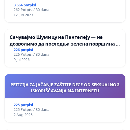
3 564 potpisi
262 Potpisi / 30 dana
12 Jun 2023
Сачувајмо Шумицу на Пантелеју — не
дозволимо да последња зелена површина у
Мавровској постане депонија
226 potpisi
226 Potpisi / 30 dana
9 Jul 2026
PETICIJA ZA JAČANJE ZAŠTITE DECE OD SEKSUALNOG
ISKORIŠĆAVANJA NA INTERNETU
225 potpisi
225 Potpisi / 30 dana
2 Aug 2026