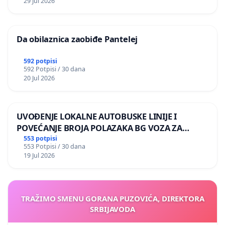
29 Jul 2026
Da obilaznica zaobiđe Pantelej
592 potpisi
592 Potpisi / 30 dana
20 Jul 2026
UVOĐENJE LOKALNE AUTOBUSKE LINIJE I
POVEĆANJE BROJA POLAZAKA BG VOZA ZA
NASELJA LEVE OBALE DUNAVA
553 potpisi
553 Potpisi / 30 dana
19 Jul 2026
TRAŽIMO SMENU GORANA PUZOVIĆA, DIREKTORA
SRBIJAVODA