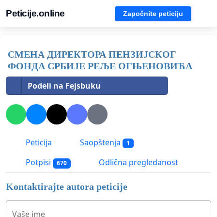
Peticije.online
Započnite peticiju
СМЕНА ДИРЕКТОРА ПЕНЗИЈСКОГ
ФОНДА СРБИЈЕ РЕЉЕ ОГЊЕНОВИЋА
Podeli na Fejsbuku
Peticija
Saopštenja
1
Potpisi
Odlična pregledanost
670
Kontaktirajte autora peticije
Vaše ime