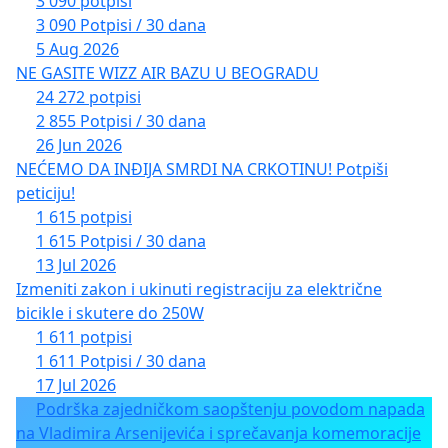
3 090 potpisi
3 090 Potpisi / 30 dana
5 Aug 2026
NE GASITE WIZZ AIR BAZU U BEOGRADU
24 272 potpisi
2 855 Potpisi / 30 dana
26 Jun 2026
NEĆEMO DA INĐIJA SMRDI NA CRKOTINU! Potpiši
peticiju!
1 615 potpisi
1 615 Potpisi / 30 dana
13 Jul 2026
Izmeniti zakon i ukinuti registraciju za električne
bicikle i skutere do 250W
1 611 potpisi
1 611 Potpisi / 30 dana
17 Jul 2026
Podrška zajedničkom saopštenju povodom napada
na Vladimira Arsenijevića i sprečavanja komemoracije