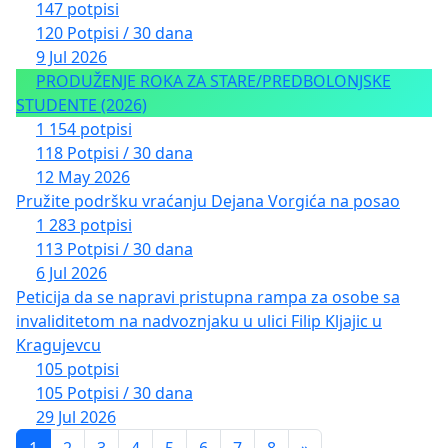
147 potpisi
120 Potpisi / 30 dana
9 Jul 2026
PRODUŽENJE ROKA ZA STARE/PREDBOLONJSKE
STUDENTE (2026)
1 154 potpisi
118 Potpisi / 30 dana
12 May 2026
Pružite podršku vraćanju Dejana Vorgića na posao
1 283 potpisi
113 Potpisi / 30 dana
6 Jul 2026
Peticija da se napravi pristupna rampa za osobe sa
invaliditetom na nadvoznjaku u ulici Filip Kljajic u
Kragujevcu
105 potpisi
105 Potpisi / 30 dana
29 Jul 2026