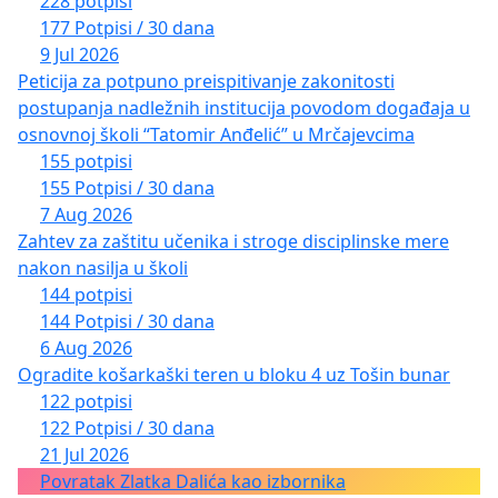
228 potpisi
177 Potpisi / 30 dana
9 Jul 2026
Peticija za potpuno preispitivanje zakonitosti
postupanja nadležnih institucija povodom događaja u
osnovnoj školi “Tatomir Anđelić” u Mrčajevcima
155 potpisi
155 Potpisi / 30 dana
7 Aug 2026
Zahtev za zaštitu učenika i stroge disciplinske mere
nakon nasilja u školi
144 potpisi
144 Potpisi / 30 dana
6 Aug 2026
Ogradite košarkaški teren u bloku 4 uz Tošin bunar
122 potpisi
122 Potpisi / 30 dana
21 Jul 2026
Povratak Zlatka Dalića kao izbornika