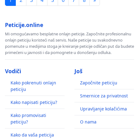
1
2
3
4
5
6
7
8
»
Peticije.online
Mi omogućavamo besplatne onlajn peticije. Započnite profesionalnu
onlajn peticiju koristeći naš servis. Naše peticije su svakodnevno
pomenute u medijima stoga je kreiranje peticije odličan put da budete
primećeni u javnosti i da pomognete u donošenju odluka.
Vodiči
Još
Kako pokrenuti onlajn
Započnite peticiju
peticiju
Smernice za privatnost
Kako napisati peticiju?
Upravljanje kolačićima
Kako promovisati
peticiju?
O nama
Kako da vaša peticija