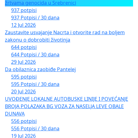
žrtvama genocida u Srebrenici
937 potpisi
937 Potpisi / 30 dana
12 Jul 2026
Zaustavite usvajanje Nacrta i otvorite rad na boljem
zakonu o dobrobiti životinja
644 potpisi
644 Potpisi / 30 dana
29 Jul 2026
Da obilaznica zaobiđe Pantelej
595 potpisi
595 Potpisi / 30 dana
20 Jul 2026
UVOĐENJE LOKALNE AUTOBUSKE LINIJE I POVEĆANJE
BROJA POLAZAKA BG VOZA ZA NASELJA LEVE OBALE
DUNAVA
556 potpisi
556 Potpisi / 30 dana
19 Jul 2026