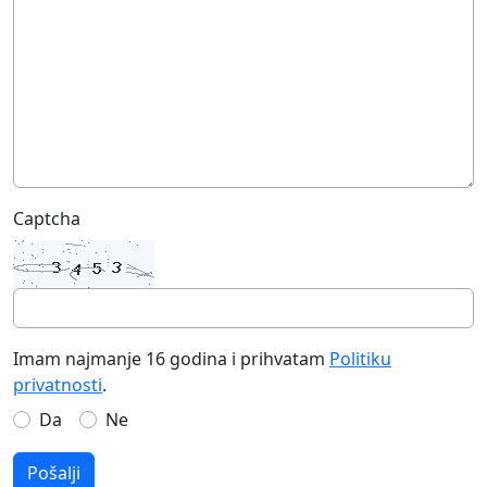
Captcha
Imam najmanje 16 godina i prihvatam
Politiku
privatnosti
.
Da
Ne
Pošalji