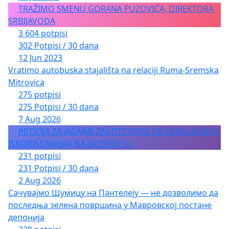
TRAŽIMO SMENU GORANA PUZOVIĆA, DIREKTORA
SRBIJAVODA
3 604 potpisi
302 Potpisi / 30 dana
12 Jun 2023
Vratimo autobuska stajališta na relaciji Ruma-Sremska
Mitrovica
275 potpisi
275 Potpisi / 30 dana
7 Aug 2026
PETICIJA ZA JAČANJE ZAŠTITE DECE OD SEKSUALNOG
ISKORIŠĆAVANJA NA INTERNETU
231 potpisi
231 Potpisi / 30 dana
2 Aug 2026
Сачувајмо Шумицу на Пантелеју — не дозволимо да
последња зелена површина у Мавровској постане
депонија