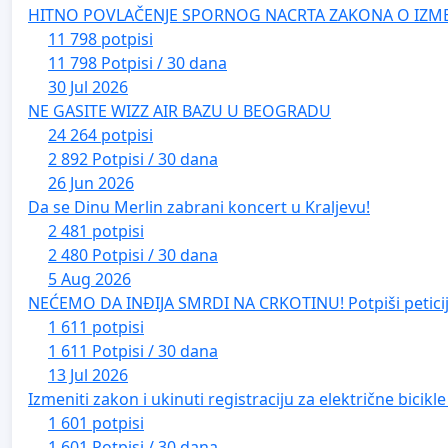
HITNO POVLAČENJE SPORNOG NACRTA ZAKONA O IZM
11 798 potpisi
11 798 Potpisi / 30 dana
30 Jul 2026
NE GASITE WIZZ AIR BAZU U BEOGRADU
24 264 potpisi
2 892 Potpisi / 30 dana
26 Jun 2026
Da se Dinu Merlin zabrani koncert u Kraljevu!
2 481 potpisi
2 480 Potpisi / 30 dana
5 Aug 2026
NEĆEMO DA INĐIJA SMRDI NA CRKOTINU! Potpiši peticij
1 611 potpisi
1 611 Potpisi / 30 dana
13 Jul 2026
Izmeniti zakon i ukinuti registraciju za električne bicik
1 601 potpisi
1 601 Potpisi / 30 dana