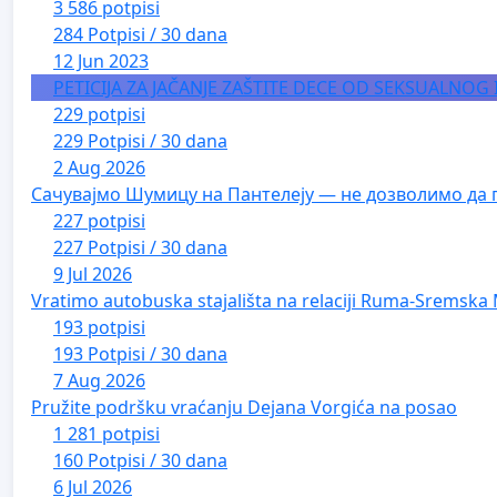
3 586 potpisi
284 Potpisi / 30 dana
12 Jun 2023
PETICIJA ZA JAČANJE ZAŠTITE DECE OD SEKSUALNOG
229 potpisi
229 Potpisi / 30 dana
2 Aug 2026
Сачувајмо Шумицу на Пантелеју — не дозволимо да 
227 potpisi
227 Potpisi / 30 dana
9 Jul 2026
Vratimo autobuska stajališta na relaciji Ruma-Sremska 
193 potpisi
193 Potpisi / 30 dana
7 Aug 2026
Pružite podršku vraćanju Dejana Vorgića na posao
1 281 potpisi
160 Potpisi / 30 dana
6 Jul 2026