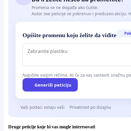
Promena se ne događa ako ćutite.
Autor ove peticije se pokrenuo i preduzeo akciju. Hoć
Pok
Opišite promenu koju želite da vidite
Napišite svojim rečima. AI će za vas sastaviti snažnu pet
Generiši peticiju
Vaši podaci ostaju vaši
Privatnost po dizajnu
Druge peticije koje bi vas mogle interesovati