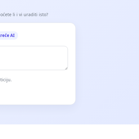
ete li i vi uraditi isto?
reće AI
iciju.