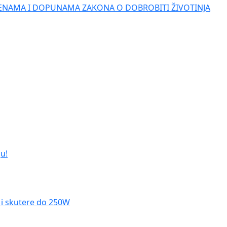
ENAMA I DOPUNAMA ZAKONA O DOBROBITI ŽIVOTINJA
u!
le i skutere do 250W