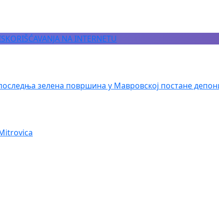
 ISKORIŠĆAVANJA NA INTERNETU
последња зелена површина у Мавровској постане депон
Mitrovica