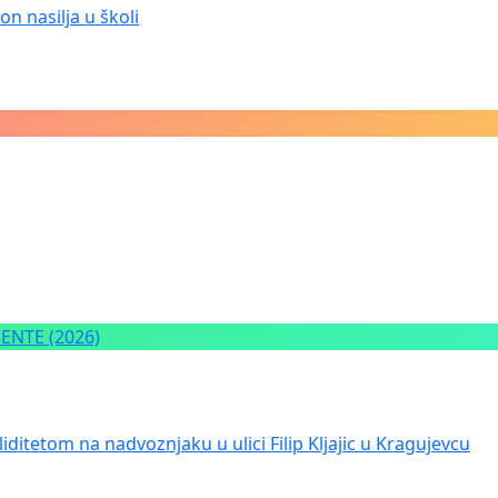
n nasilja u školi
NTE (2026)
iditetom na nadvoznjaku u ulici Filip Kljajic u Kragujevcu