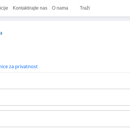
icije
Kontaktirajte nas
O nama
Traži
u
ice za privatnost