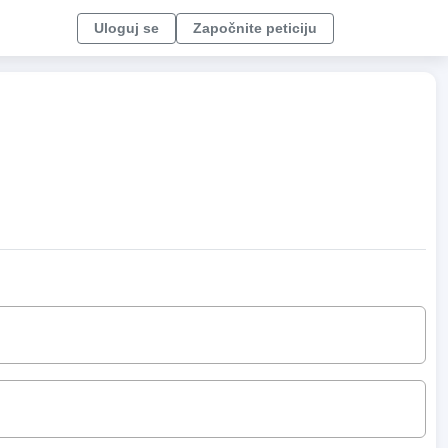
Uloguj se
Započnite peticiju