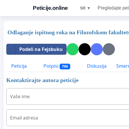
Peticije.online
Pregledajte pet
SR ▼
Odlaganje ispitnog roka na Filozofskom fakultet
Podeli na Fejsbuku
Peticija
Potpisi
Diskusija
Smern
796
Kontaktirajte autora peticije
Vaše ime
Email adresa