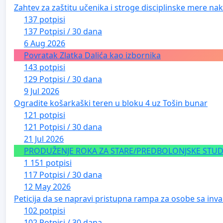
Zahtev za zaštitu učenika i stroge disciplinske mere nako
137 potpisi
137 Potpisi / 30 dana
6 Aug 2026
Povratak Zlatka Dalića kao izbornika
143 potpisi
129 Potpisi / 30 dana
9 Jul 2026
Ogradite košarkaški teren u bloku 4 uz Tošin bunar
121 potpisi
121 Potpisi / 30 dana
21 Jul 2026
PRODUŽENJE ROKA ZA STARE/PREDBOLONJSKE STUDE
1 151 potpisi
117 Potpisi / 30 dana
12 May 2026
Peticija da se napravi pristupna rampa za osobe sa inval
102 potpisi
102 Potpisi / 30 dana