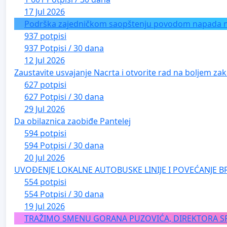
17 Jul 2026
Podrška zajedničkom saopštenju povodom napada na 
937 potpisi
937 Potpisi / 30 dana
12 Jul 2026
Zaustavite usvajanje Nacrta i otvorite rad na boljem zak
627 potpisi
627 Potpisi / 30 dana
29 Jul 2026
Da obilaznica zaobiđe Pantelej
594 potpisi
594 Potpisi / 30 dana
20 Jul 2026
UVOĐENJE LOKALNE AUTOBUSKE LINIJE I POVEĆANJE B
554 potpisi
554 Potpisi / 30 dana
19 Jul 2026
TRAŽIMO SMENU GORANA PUZOVIĆA, DIREKTORA S