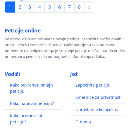
1
2
3
4
5
6
7
8
»
Peticije.online
Mi omogućavamo besplatne onlajn peticije. Započnite profesionalnu
onlajn peticiju koristeći naš servis. Naše peticije su svakodnevno
pomenute u medijima stoga je kreiranje peticije odličan put da budete
primećeni u javnosti i da pomognete u donošenju odluka.
Vodiči
Još
Kako pokrenuti onlajn
Započnite peticiju
peticiju
Smernice za privatnost
Kako napisati peticiju?
Upravljanje kolačićima
Kako promovisati
peticiju?
O nama