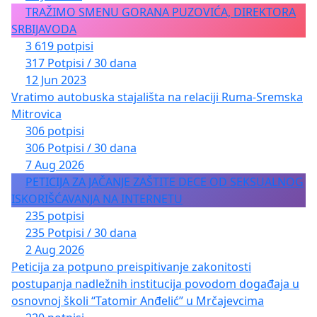
TRAŽIMO SMENU GORANA PUZOVIĆA, DIREKTORA
SRBIJAVODA
3 619 potpisi
317 Potpisi / 30 dana
12 Jun 2023
Vratimo autobuska stajališta na relaciji Ruma-Sremska
Mitrovica
306 potpisi
306 Potpisi / 30 dana
7 Aug 2026
PETICIJA ZA JAČANJE ZAŠTITE DECE OD SEKSUALNOG
ISKORIŠĆAVANJA NA INTERNETU
235 potpisi
235 Potpisi / 30 dana
2 Aug 2026
Peticija za potpuno preispitivanje zakonitosti
postupanja nadležnih institucija povodom događaja u
osnovnoj školi “Tatomir Anđelić” u Mrčajevcima