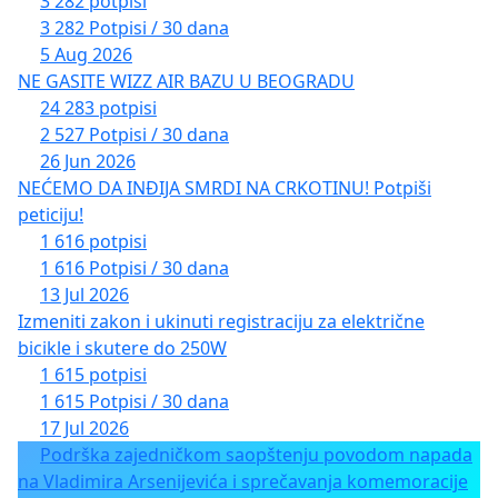
3 282 potpisi
3 282 Potpisi / 30 dana
5 Aug 2026
NE GASITE WIZZ AIR BAZU U BEOGRADU
24 283 potpisi
2 527 Potpisi / 30 dana
26 Jun 2026
NEĆEMO DA INĐIJA SMRDI NA CRKOTINU! Potpiši
peticiju!
1 616 potpisi
1 616 Potpisi / 30 dana
13 Jul 2026
Izmeniti zakon i ukinuti registraciju za električne
bicikle i skutere do 250W
1 615 potpisi
1 615 Potpisi / 30 dana
17 Jul 2026
Podrška zajedničkom saopštenju povodom napada
na Vladimira Arsenijevića i sprečavanja komemoracije