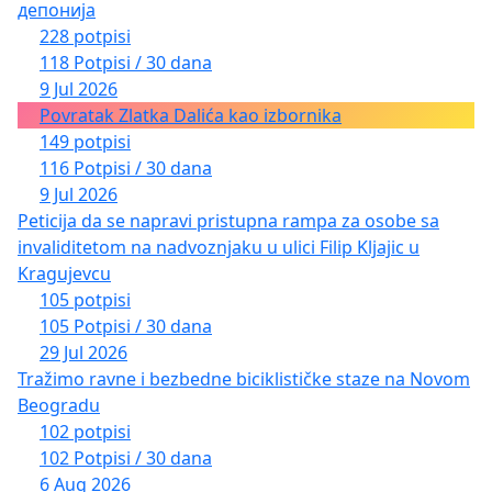
депонија
228 potpisi
118 Potpisi / 30 dana
9 Jul 2026
Povratak Zlatka Dalića kao izbornika
149 potpisi
116 Potpisi / 30 dana
9 Jul 2026
Peticija da se napravi pristupna rampa za osobe sa
invaliditetom na nadvoznjaku u ulici Filip Kljajic u
Kragujevcu
105 potpisi
105 Potpisi / 30 dana
29 Jul 2026
Tražimo ravne i bezbedne biciklističke staze na Novom
Beogradu
102 potpisi
102 Potpisi / 30 dana
6 Aug 2026