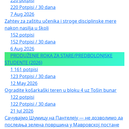
220 potpisi
220 Potpisi / 30 dana
7 Aug 2026
Zahtev za zaštitu učenika i stroge disciplinske mere
nakon nasilja u školi
152 potpisi
152 Potpisi / 30 dana
6 Aug 2026
PRODUŽENJE ROKA ZA STARE/PREDBOLONJSKE
STUDENTE (2026)
1 161 potpisi
123 Potpisi / 30 dana
12 May 2026
Ogradite košarkaški teren u bloku 4 uz Tošin bunar
122 potpisi
122 Potpisi / 30 dana
21 Jul 2026
Сачувајмо Шумицу на Пантелеју — не дозволимо да
последња зелена површина у Мавровској постане