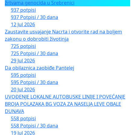
žrtvama genocida u Srebrenici
937 potpisi
937 Potpisi / 30 dana
12 Jul 2026
Zaustavite usvajanje Nacrta i otvorite rad na boljem
zakonu o dobrobiti životinja
725 potpisi
725 Potpisi / 30 dana
29 Jul 2026
Da obilaznica zaobiđe Pantelej
595 potpisi
595 Potpisi / 30 dana
20 Jul 2026
UVOĐENJE LOKALNE AUTOBUSKE LINIJE I POVEĆANJE
BROJA POLAZAKA BG VOZA ZA NASELJA LEVE OBALE
DUNAVA
558 potpisi
558 Potpisi / 30 dana
19 Jul 2026