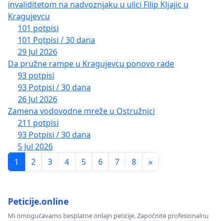
invaliditetom na nadvoznjaku u ulici Filip Kljajic u
Kragujevcu
101 potpisi
101 Potpisi / 30 dana
29 Jul 2026
Da pružne rampe u Kragujevcu ponovo rade
93 potpisi
93 Potpisi / 30 dana
26 Jul 2026
Zamena vodovodne mreže u Ostružnici
211 potpisi
93 Potpisi / 30 dana
5 Jul 2026
1
2
3
4
5
6
7
8
»
Peticije.online
Mi omogućavamo besplatne onlajn peticije. Započnite profesionalnu