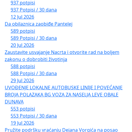
937 potpisi
937 Potpisi / 30 dana
12 Jul 2026
Da obilaznica zaobiđe Pantelej
589 potpisi
589 Potpisi / 30 dana
20 Jul 2026
Zaustavite usvajanje Nacrta i otvorite rad na boljem
zakonu o dobrobiti životinja
588 potpisi
588 Potpisi / 30 dana
29 Jul 2026
UVOĐENJE LOKALNE AUTOBUSKE LINIJE I POVEĆANJE
BROJA POLAZAKA BG VOZA ZA NASELJA LEVE OBALE
DUNAVA
553 potpisi
553 Potpisi / 30 dana
19 Jul 2026
Pružite podršku vraćanju Dejana Vorgića na posao