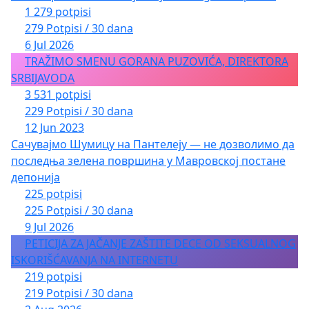
1 279 potpisi
279 Potpisi / 30 dana
6 Jul 2026
TRAŽIMO SMENU GORANA PUZOVIĆA, DIREKTORA
SRBIJAVODA
3 531 potpisi
229 Potpisi / 30 dana
12 Jun 2023
Сачувајмо Шумицу на Пантелеју — не дозволимо да
последња зелена површина у Мавровској постане
депонија
225 potpisi
225 Potpisi / 30 dana
9 Jul 2026
PETICIJA ZA JAČANJE ZAŠTITE DECE OD SEKSUALNOG
ISKORIŠĆAVANJA NA INTERNETU
219 potpisi
219 Potpisi / 30 dana