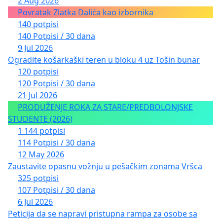
2 Aug 2026
Povratak Zlatka Dalića kao izbornika
140 potpisi
140 Potpisi / 30 dana
9 Jul 2026
Ogradite košarkaški teren u bloku 4 uz Tošin bunar
120 potpisi
120 Potpisi / 30 dana
21 Jul 2026
PRODUŽENJE ROKA ZA STARE/PREDBOLONJSKE
STUDENTE (2026)
1 144 potpisi
114 Potpisi / 30 dana
12 May 2026
Zaustavite opasnu vožnju u pešačkim zonama Vršca
325 potpisi
107 Potpisi / 30 dana
6 Jul 2026
Peticija da se napravi pristupna rampa za osobe sa