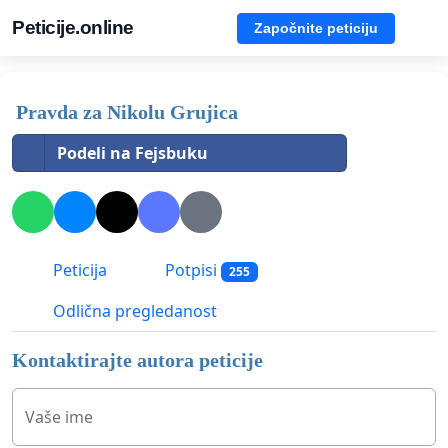
Peticije.online
Započnite peticiju
Pravda za Nikolu Grujica
Podeli na Fejsbuku
Peticija
Potpisi
255
Odlična pregledanost
Kontaktirajte autora peticije
Vaše ime