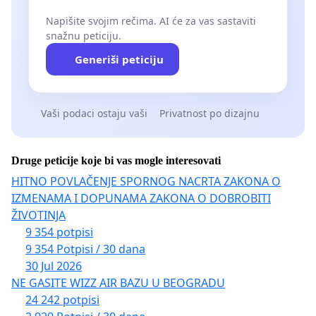
Napišite svojim rečima. AI će za vas sastaviti
snažnu peticiju.
Generiši peticiju
Vaši podaci ostaju vaši
Privatnost po dizajnu
Druge peticije koje bi vas mogle interesovati
HITNO POVLAČENJE SPORNOG NACRTA ZAKONA O
IZMENAMA I DOPUNAMA ZAKONA O DOBROBITI
ŽIVOTINJA
9 354 potpisi
9 354 Potpisi / 30 dana
30 Jul 2026
NE GASITE WIZZ AIR BAZU U BEOGRADU
24 242 potpisi