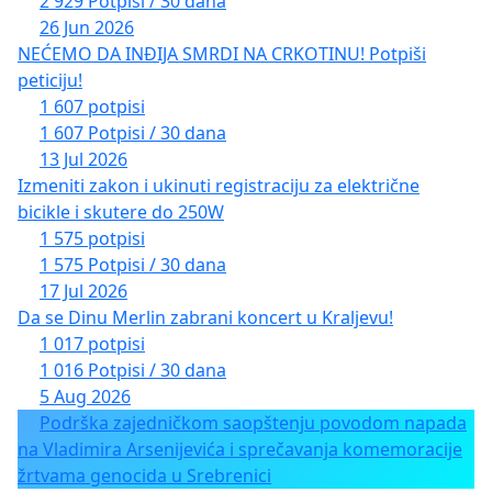
2 929 Potpisi / 30 dana
26 Jun 2026
NEĆEMO DA INĐIJA SMRDI NA CRKOTINU! Potpiši
peticiju!
1 607 potpisi
1 607 Potpisi / 30 dana
13 Jul 2026
Izmeniti zakon i ukinuti registraciju za električne
bicikle i skutere do 250W
1 575 potpisi
1 575 Potpisi / 30 dana
17 Jul 2026
Da se Dinu Merlin zabrani koncert u Kraljevu!
1 017 potpisi
1 016 Potpisi / 30 dana
5 Aug 2026
Podrška zajedničkom saopštenju povodom napada
na Vladimira Arsenijevića i sprečavanja komemoracije
žrtvama genocida u Srebrenici