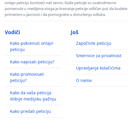
onlajn peticiju koristeći naš servis. Naše peticije su svakodnevno
pomenute u medijima stoga je kreiranje peticije odličan put da budete
primećeni u javnosti i da pomognete u donošenju odluka.
Vodiči
Još
Kako pokrenuti onlajn
Započnite peticiju
peticiju
Smernice za privatnost
Kako napisati peticiju?
Upravljanje kolačićima
Kako promovisati
peticiju?
O nama
Kako da vaša peticija
dobije medijsku pažnju
Kako predati peticiju