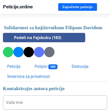
Peticije.online
Započnite peticiju
Solidarnost sa književnikom Filipom Davidom
Podeli na Fejsbuku (183)
Peticija
Potpisi
Diskusija
580
Smernice za privatnost
Kontaktirajte autora peticije
Vaše ime