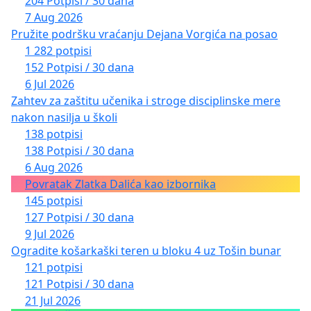
204 Potpisi / 30 dana
7 Aug 2026
Pružite podršku vraćanju Dejana Vorgića na posao
1 282 potpisi
152 Potpisi / 30 dana
6 Jul 2026
Zahtev za zaštitu učenika i stroge disciplinske mere
nakon nasilja u školi
138 potpisi
138 Potpisi / 30 dana
6 Aug 2026
Povratak Zlatka Dalića kao izbornika
145 potpisi
127 Potpisi / 30 dana
9 Jul 2026
Ogradite košarkaški teren u bloku 4 uz Tošin bunar
121 potpisi
121 Potpisi / 30 dana
21 Jul 2026