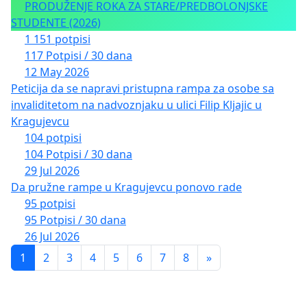
PRODUŽENJE ROKA ZA STARE/PREDBOLONJSKE
STUDENTE (2026)
1 151 potpisi
117 Potpisi / 30 dana
12 May 2026
Peticija da se napravi pristupna rampa za osobe sa
invaliditetom na nadvoznjaku u ulici Filip Kljajic u
Kragujevcu
104 potpisi
104 Potpisi / 30 dana
29 Jul 2026
Da pružne rampe u Kragujevcu ponovo rade
95 potpisi
95 Potpisi / 30 dana
26 Jul 2026
1
2
3
4
5
6
7
8
»