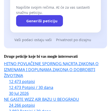
Napišite svojim rečima. AI će za vas sastaviti
snažnu peticiju.
Generiši peticiju
Vaši podaci ostaju vaši
Privatnost po dizajnu
Druge peticije koje bi vas mogle interesovati
HITNO POVLAČENJE SPORNOG NACRTA ZAKONA O
IZMENAMA I DOPUNAMA ZAKONA O DOBROBITI
ŽIVOTINJA
12 473 potpisi
12 473 Potpisi / 30 dana
30 Jul 2026
NE GASITE WIZZ AIR BAZU U BEOGRADU
24 266 potpisi