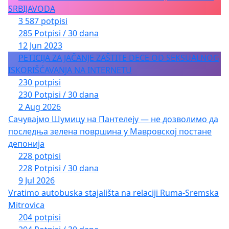
SRBIJAVODA
3 587 potpisi
285 Potpisi / 30 dana
12 Jun 2023
PETICIJA ZA JAČANJE ZAŠTITE DECE OD SEKSUALNOG
ISKORIŠĆAVANJA NA INTERNETU
230 potpisi
230 Potpisi / 30 dana
2 Aug 2026
Сачувајмо Шумицу на Пантелеју — не дозволимо да
последња зелена површина у Мавровској постане
депонија
228 potpisi
228 Potpisi / 30 dana
9 Jul 2026
Vratimo autobuska stajališta na relaciji Ruma-Sremska
Mitrovica
204 potpisi