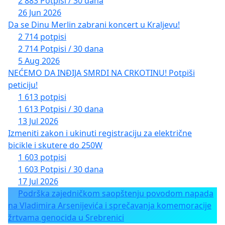
2 883 Potpisi / 30 dana
26 Jun 2026
Da se Dinu Merlin zabrani koncert u Kraljevu!
2 714 potpisi
2 714 Potpisi / 30 dana
5 Aug 2026
NEĆEMO DA INĐIJA SMRDI NA CRKOTINU! Potpiši
peticiju!
1 613 potpisi
1 613 Potpisi / 30 dana
13 Jul 2026
Izmeniti zakon i ukinuti registraciju za električne
bicikle i skutere do 250W
1 603 potpisi
1 603 Potpisi / 30 dana
17 Jul 2026
Podrška zajedničkom saopštenju povodom napada
na Vladimira Arsenijevića i sprečavanja komemoracije
žrtvama genocida u Srebrenici