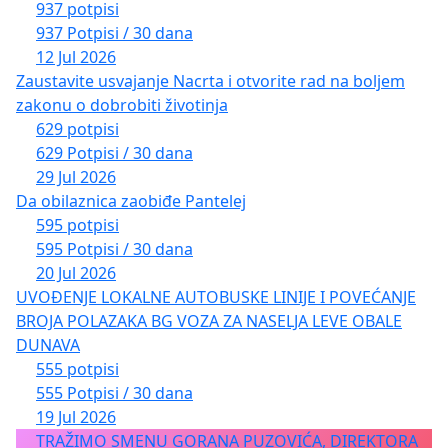
937 potpisi
937 Potpisi / 30 dana
12 Jul 2026
Zaustavite usvajanje Nacrta i otvorite rad na boljem
zakonu o dobrobiti životinja
629 potpisi
629 Potpisi / 30 dana
29 Jul 2026
Da obilaznica zaobiđe Pantelej
595 potpisi
595 Potpisi / 30 dana
20 Jul 2026
UVOĐENJE LOKALNE AUTOBUSKE LINIJE I POVEĆANJE
BROJA POLAZAKA BG VOZA ZA NASELJA LEVE OBALE
DUNAVA
555 potpisi
555 Potpisi / 30 dana
19 Jul 2026
TRAŽIMO SMENU GORANA PUZOVIĆA, DIREKTORA