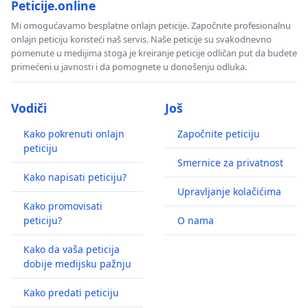
Peticije.online
Mi omogućavamo besplatne onlajn peticije. Započnite profesionalnu
onlajn peticiju koristeći naš servis. Naše peticije su svakodnevno
pomenute u medijima stoga je kreiranje peticije odličan put da budete
primećeni u javnosti i da pomognete u donošenju odluka.
Vodiči
Još
Kako pokrenuti onlajn
Započnite peticiju
peticiju
Smernice za privatnost
Kako napisati peticiju?
Upravljanje kolačićima
Kako promovisati
peticiju?
O nama
Kako da vaša peticija
dobije medijsku pažnju
Kako predati peticiju