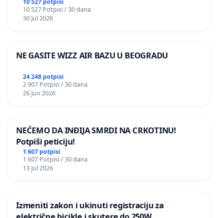
DOBROBITI ŽIVOTINJA
10 527 potpisi
10 527 Potpisi / 30 dana
30 Jul 2026
NE GASITE WIZZ AIR BAZU U BEOGRADU
24 248 potpisi
2 907 Potpisi / 30 dana
26 Jun 2026
NEĆEMO DA INĐIJA SMRDI NA CRKOTINU!
Potpiši peticiju!
1 607 potpisi
1 607 Potpisi / 30 dana
13 Jul 2026
Izmeniti zakon i ukinuti registraciju za
električne bicikle i skutere do 250W