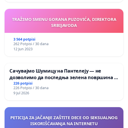
TRAŽIMO SMENU GORANA PUZOVIĆA, DIREKTORA
SRBIJAVODA
3 564 potpisi
262 Potpisi / 30 dana
12 Jun 2023
Сачувајмо Шумицу на Пантелеју — не
дозволимо да последња зелена површина у
Мавровској постане депонија
226 potpisi
226 Potpisi / 30 dana
9 Jul 2026
PETICIJA ZA JAČANJE ZAŠTITE DECE OD SEKSUALNOG
ISKORIŠĆAVANJA NA INTERNETU