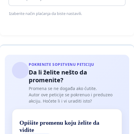
Izaberite način plaćanja da biste nastavili.
POKRENITE SOPSTVENU PETICIJU
Da li želite nešto da
promenite?
Promena se ne događa ako ćutite.
Autor ove peticije se pokrenuo i preduzeo
akciju. Hoćete li i vi uraditi isto?
Opišite promenu koju želite da
vidite