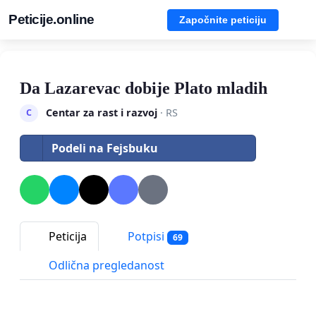
Peticije.online
Započnite peticiju
Da Lazarevac dobije Plato mladih
Centar za rast i razvoj
· RS
C
Podeli na Fejsbuku
Peticija
Potpisi
69
Odlična pregledanost