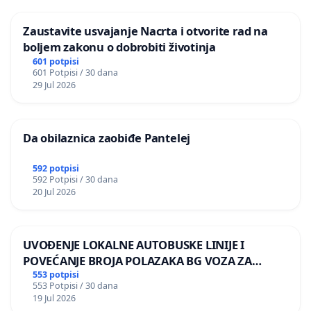
Zaustavite usvajanje Nacrta i otvorite rad na
boljem zakonu o dobrobiti životinja
601 potpisi
601 Potpisi / 30 dana
29 Jul 2026
Da obilaznica zaobiđe Pantelej
592 potpisi
592 Potpisi / 30 dana
20 Jul 2026
UVOĐENJE LOKALNE AUTOBUSKE LINIJE I
POVEĆANJE BROJA POLAZAKA BG VOZA ZA
NASELJA LEVE OBALE DUNAVA
553 potpisi
553 Potpisi / 30 dana
19 Jul 2026