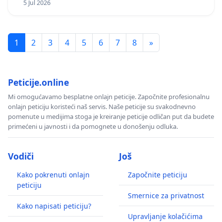
5 Jul 2026
1
2
3
4
5
6
7
8
»
Peticije.online
Mi omogućavamo besplatne onlajn peticije. Započnite profesionalnu
onlajn peticiju koristeći naš servis. Naše peticije su svakodnevno
pomenute u medijima stoga je kreiranje peticije odličan put da budete
primećeni u javnosti i da pomognete u donošenju odluka.
Vodiči
Još
Kako pokrenuti onlajn
Započnite peticiju
peticiju
Smernice za privatnost
Kako napisati peticiju?
Upravljanje kolačićima