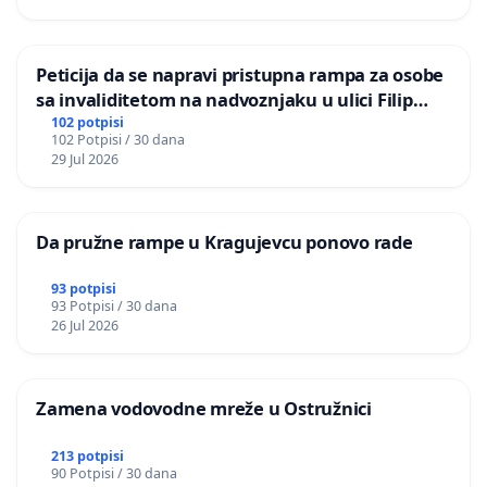
Peticija da se napravi pristupna rampa za osobe
sa invaliditetom na nadvoznjaku u ulici Filip
Kljajic u Kragujevcu
102 potpisi
102 Potpisi / 30 dana
29 Jul 2026
Da pružne rampe u Kragujevcu ponovo rade
93 potpisi
93 Potpisi / 30 dana
26 Jul 2026
Zamena vodovodne mreže u Ostružnici
213 potpisi
90 Potpisi / 30 dana