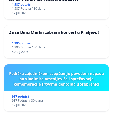
1 587 potpisi
1 587 Potpisi / 30 dana
17 Jul 2026
Da se Dinu Merlin zabrani koncert u Kraljevu!
1 295 potpisi
1 295 Potpisi / 30 dana
5 Aug 2026
Podrška zajedničkom saopštenju povodom napada
na Vladimira Arsenijevića i sprečavanja
komemoracije žrtvama genocida u Srebrenici
937 potpisi
937 Potpisi / 30 dana
12 Jul 2026