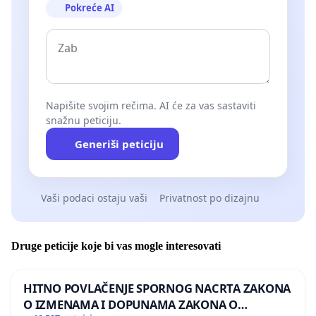
Pokreće AI
Napišite svojim rečima. AI će za vas sastaviti
snažnu peticiju.
Generiši peticiju
Vaši podaci ostaju vaši
Privatnost po dizajnu
Druge peticije koje bi vas mogle interesovati
HITNO POVLAČENJE SPORNOG NACRTA ZAKONA
O IZMENAMA I DOPUNAMA ZAKONA O