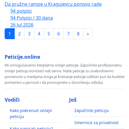
Da pružne rampe u Kragujevcu ponovo rade
94 potpisi
94 Potpisi / 30 dana
26 Jul 2026
1
2
3
4
5
6
7
8
»
Peticije.online
Mi omogućavamo besplatne onlajn peticije. Započnite profesionalnu
onlajn peticiju koristeći naš servis. Naše peticije su svakodnevno
pomenute u medijima stoga je kreiranje peticije odličan put da budete
primećeni u javnosti i da pomognete u donošenju odluka.
Vodiči
Još
Kako pokrenuti onlajn
Započnite peticiju
peticiju
Smernice za privatnost
Kako napisati peticiju?