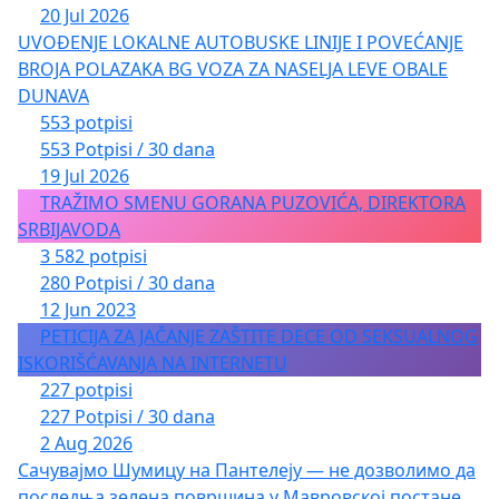
20 Jul 2026
UVOĐENJE LOKALNE AUTOBUSKE LINIJE I POVEĆANJE
BROJA POLAZAKA BG VOZA ZA NASELJA LEVE OBALE
DUNAVA
553 potpisi
553 Potpisi / 30 dana
19 Jul 2026
TRAŽIMO SMENU GORANA PUZOVIĆA, DIREKTORA
SRBIJAVODA
3 582 potpisi
280 Potpisi / 30 dana
12 Jun 2023
PETICIJA ZA JAČANJE ZAŠTITE DECE OD SEKSUALNOG
ISKORIŠĆAVANJA NA INTERNETU
227 potpisi
227 Potpisi / 30 dana
2 Aug 2026
Сачувајмо Шумицу на Пантелеју — не дозволимо да
последња зелена површина у Мавровској постане