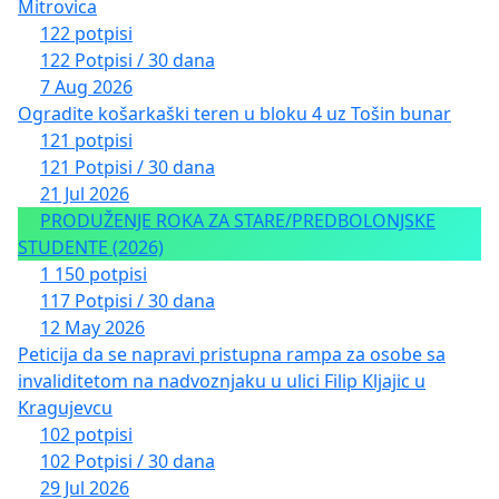
Mitrovica
122 potpisi
122 Potpisi / 30 dana
7 Aug 2026
Ogradite košarkaški teren u bloku 4 uz Tošin bunar
121 potpisi
121 Potpisi / 30 dana
21 Jul 2026
PRODUŽENJE ROKA ZA STARE/PREDBOLONJSKE
STUDENTE (2026)
1 150 potpisi
117 Potpisi / 30 dana
12 May 2026
Peticija da se napravi pristupna rampa za osobe sa
invaliditetom na nadvoznjaku u ulici Filip Kljajic u
Kragujevcu
102 potpisi
102 Potpisi / 30 dana
29 Jul 2026