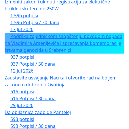
Izmeniti zakon i ukinuti registraciju za električne
bicikle i skutere do 250W
1 596 potpisi
1 596 Potpisi / 30 dana
17 Jul 2026
Podrška zajedničkom saopštenju povodom napada
na Vladimira Arsenijevića i sprečavanja komemoracije
žrtvama genocida u Srebrenici
937 potpisi
937 Potpisi / 30 dana
12 Jul 2026
Zaustavite usvajanje Nacrta i otvorite rad na boljem
zakonu o dobrobiti životinja
616 potpisi
616 Potpisi / 30 dana
29 Jul 2026
Da obilaznica zaobiđe Pantelej
593 potpisi
593 Potpisi / 30 dana