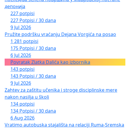
депонија
227 potpisi
227 Potpisi / 30 dana
9 Jul 2026
Pružite podršku vraćanju Dejana Vorgića na posao
1 281 potpisi
175 Potpisi / 30 dana
6 Jul 2026
Povratak Zlatka Dalića kao izbornika
143 potpisi
143 Potpisi / 30 dana
9 Jul 2026
Zahtev za zaštitu učenika i stroge disciplinske mere
nakon nasilja u školi
134 potpisi
134 Potpisi / 30 dana
6 Aug 2026
Vratimo autobuska stajališta na relaciji Ruma-Sremska