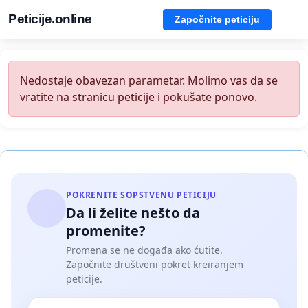
Peticije.online
Započnite peticiju
Nedostaje obavezan parametar. Molimo vas da se
vratite na stranicu peticije i pokušate ponovo.
POKRENITE SOPSTVENU PETICIJU
Da li želite nešto da
promenite?
Promena se ne događa ako ćutite.
Započnite društveni pokret kreiranjem
peticije.