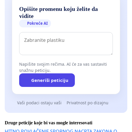
Opišite promenu koju želite da
vidite
Pokreće AI
Napišite svojim rečima. AI će za vas sastaviti
snažnu peticiju.
Generiši peticiju
Vaši podaci ostaju vaši
Privatnost po dizajnu
Druge peticije koje bi vas mogle interesovati
HITNO POVLAČENJE SPORNOG NACRTA ZAKONA O