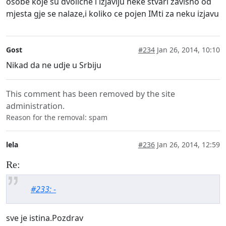
osobe koje su dvolicne i izjavlju neke stvari zavisno od
mjesta gje se nalaze,i koliko ce pojen IMti za neku izjavu
Gost
#234
Jan 26, 2014, 10:10
Nikad da ne udje u Srbiju
This comment has been removed by the site
administration.
Reason for the removal: spam
lela
#236
Jan 26, 2014, 12:59
Re:
#233: -
sve je istina.Pozdrav