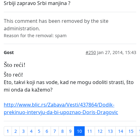
Srbiji zapravo Srbi manjina ?
This comment has been removed by the site
administration.
Reason for the removal: spam
Gost
#250
Jan 27, 2014, 15:43
Što reći!
Što reći!
Eto, takvi koji nas vode, kad ne mogu odoliti strasti, što
mi onda da kažemo?
http://www.blic.rs/Zabava/Vesti/437864/Dodik-
prekinuo-intervju-da-bi-upoznao-Doris-Dragovic
1
2
3
4
5
6
7
8
9
10
11
12
13
14
15