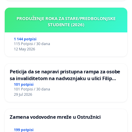
PRODUŽENJE ROKA ZA STARE/PREDBOLONJSKE
STUDENTE (2026)
1 144 potpisi
115 Potpisi / 30 dana
12 May 2026
Peticija da se napravi pristupna rampa za osobe
sa invaliditetom na nadvoznjaku u ulici Filip
Kljajic u Kragujevcu
101 potpisi
101 Potpisi / 30 dana
29 Jul 2026
Zamena vodovodne mreže u Ostružnici
199 potpisi