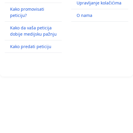
Upravljanje kolačićima
Kako promovisati
peticiju?
O nama
Kako da vaša peticija
dobije medijsku pažnju
Kako predati peticiju