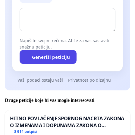
Napišite svojim rečima. AI će za vas sastaviti
snažnu peticiju.
Generiši peticiju
Vaši podaci ostaju vaši
Privatnost po dizajnu
Druge peticije koje bi vas mogle interesovati
HITNO POVLAČENJE SPORNOG NACRTA ZAKONA
O IZMENAMA I DOPUNAMA ZAKONA O
DOBROBITI ŽIVOTINJA
8 914 potpisi