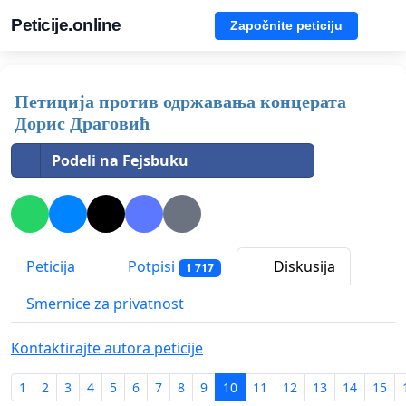
Peticije.online
Započnite peticiju
Петиција против одржавања концерата
Дорис Драговић
Podeli na Fejsbuku
Peticija
Potpisi
Diskusija
1 717
Smernice za privatnost
Kontaktirajte autora peticije
1
2
3
4
5
6
7
8
9
10
11
12
13
14
15