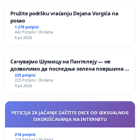
Pružite podršku vraćanju Dejana Vorgića na
posao
1 278 potpisi
442 Potpisi / 30 dana
6 Jul 2026
Сачувајмо Шумицу на Пантелеју — не
дозволимо да последња зелена површина у
Мавровској постане депонија
225 potpisi
225 Potpisi / 30 dana
9 Jul 2026
PETICIJA ZA JAČANJE ZAŠTITE DECE OD SEKSUALNOG
ISKORIŠĆAVANJA NA INTERNETU
218 potpisi
218 Potpisi / 30 dana