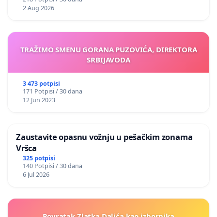
2 Aug 2026
TRAŽIMO SMENU GORANA PUZOVIĆA, DIREKTORA
SRBIJAVODA
3 473 potpisi
171 Potpisi / 30 dana
12 Jun 2023
Zaustavite opasnu vožnju u pešačkim zonama
Vršca
325 potpisi
140 Potpisi / 30 dana
6 Jul 2026
Povratak Zlatka Dalića kao izbornika