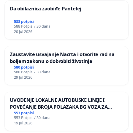
Da obilaznica zaobiđe Pantelej
588 potpisi
588 Potpisi / 30 dana
20 Jul 2026
Zaustavite usvajanje Nacrta i otvorite rad na
boljem zakonu o dobrobiti životinja
580 potpisi
580 Potpisi / 30 dana
29 Jul 2026
UVOĐENJE LOKALNE AUTOBUSKE LINIJE I
POVEĆANJE BROJA POLAZAKA BG VOZA ZA
NASELJA LEVE OBALE DUNAVA
553 potpisi
553 Potpisi / 30 dana
19 Jul 2026