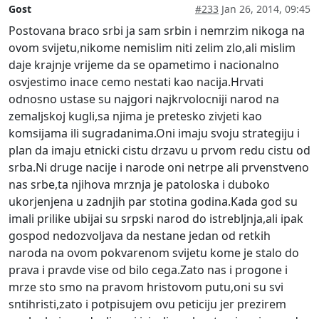
Gost
#233
Jan 26, 2014, 09:45
Postovana braco srbi ja sam srbin i nemrzim nikoga na
ovom svijetu,nikome nemislim niti zelim zlo,ali mislim
daje krajnje vrijeme da se opametimo i nacionalno
osvjestimo inace cemo nestati kao nacija.Hrvati
odnosno ustase su najgori najkrvolocniji narod na
zemaljskoj kugli,sa njima je pretesko zivjeti kao
komsijama ili sugradanima.Oni imaju svoju strategiju i
plan da imaju etnicki cistu drzavu u prvom redu cistu od
srba.Ni druge nacije i narode oni netrpe ali prvenstveno
nas srbe,ta njihova mrznja je patoloska i duboko
ukorjenjena u zadnjih par stotina godina.Kada god su
imali prilike ubijai su srpski narod do istrebljnja,ali ipak
gospod nedozvoljava da nestane jedan od retkih
naroda na ovom pokvarenom svijetu kome je stalo do
prava i pravde vise od bilo cega.Zato nas i progone i
mrze sto smo na pravom hristovom putu,oni su svi
sntihristi,zato i potpisujem ovu peticiju jer prezirem