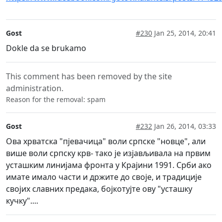
Gost
#230
Jan 25, 2014, 20:41
Dokle da se brukamo
This comment has been removed by the site
administration.
Reason for the removal: spam
Gost
#232
Jan 26, 2014, 03:33
Ова хрватска "пјевачица" воли српске "новце", али
више воли српску крв- тако је изјављивала на првим
усташким линијама фронта у Крајини 1991. Срби ако
имате имало части и држите до своје, и традиције
својих славних предака, бојкотујте ову "усташку
кучку"....