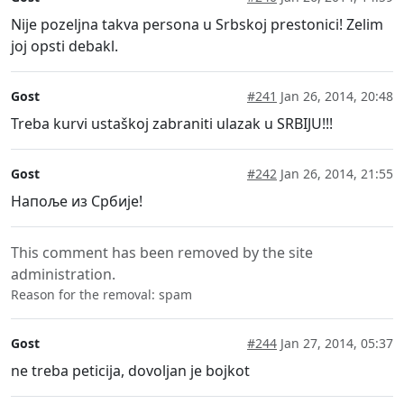
Nije pozeljna takva persona u Srbskoj prestonici! Zelim
joj opsti debakl.
Gost
#241
Jan 26, 2014, 20:48
Treba kurvi ustaškoj zabraniti ulazak u SRBIJU!!!
Gost
#242
Jan 26, 2014, 21:55
Напоље из Србије!
This comment has been removed by the site
administration.
Reason for the removal: spam
Gost
#244
Jan 27, 2014, 05:37
ne treba peticija, dovoljan je bojkot