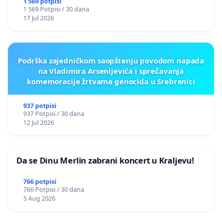
1 569 potpisi
1 569 Potpisi / 30 dana
17 Jul 2026
Podrška zajedničkom saopštenju povodom napada
na Vladimira Arsenijevića i sprečavanja
komemoracije žrtvama genocida u Srebrenici
937 potpisi
937 Potpisi / 30 dana
12 Jul 2026
Da se Dinu Merlin zabrani koncert u Kraljevu!
766 potpisi
766 Potpisi / 30 dana
5 Aug 2026