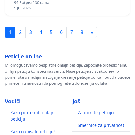
96 Potpisi / 30 dana
5 Jul 2026
1
2
3
4
5
6
7
8
»
Peticije.online
Mi omogućavamo besplatne onlajn peticije. Započnite profesionalnu
onlajn peticiju koristeći naš servis. Naše peticije su svakodnevno
pomenute u medijima stoga je kreiranje peticije odličan put da budete
primećeni u javnosti i da pomognete u donošenju odluka.
Vodiči
Još
Kako pokrenuti onlajn
Započnite peticiju
peticiju
Smernice za privatnost
Kako napisati peticiju?