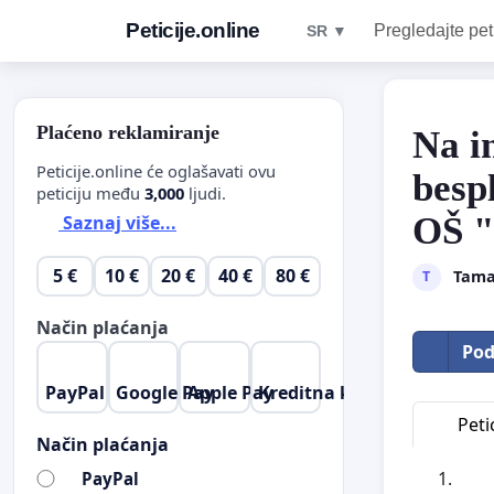
Peticije.online
Pregledajte pet
SR ▼
Plaćeno reklamiranje
Na in
Peticije.online će oglašavati ovu
besp
peticiju među
3,000
ljudi.
OŠ "
Saznaj više...
5 €
10 €
20 €
40 €
80 €
Tamar
T
Način plaćanja
Pod
PayPal
Google Pay
Apple Pay
Kreditna kartica
Petic
Način plaćanja
PayPal