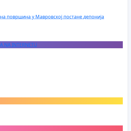
на површина у Мавровској постане депонија
JA NA INTERNETU