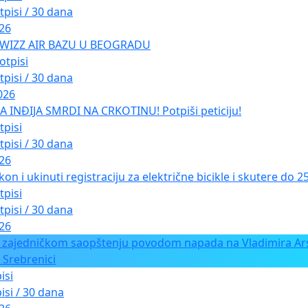
tpisi / 30 dana
026
 WIZZ AIR BAZU U BEOGRADU
otpisi
tpisi / 30 dana
026
INĐIJA SMRDI NA CRKOTINU! Potpiši peticiju!
tpisi
tpisi / 30 dana
026
kon i ukinuti registraciju za električne bicikle i skutere do 
tpisi
tpisi / 30 dana
026
 zajedničkom saopštenju povodom napada na Vladimira Ars
 Srebrenici
isi
isi / 30 dana