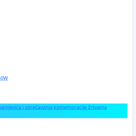
250W
enijevića i sprečavanja komemoracije žrtvama