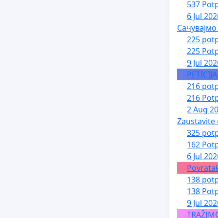
537 Potp
6 Jul 202
Сачувајмо
225 potp
225 Potp
9 Jul 202
PETICIJ
216 potp
216 Potp
2 Aug 2
Zaustavite
325 potp
162 Potp
6 Jul 202
Povratak
138 potp
138 Potp
9 Jul 202
TRAŽIM