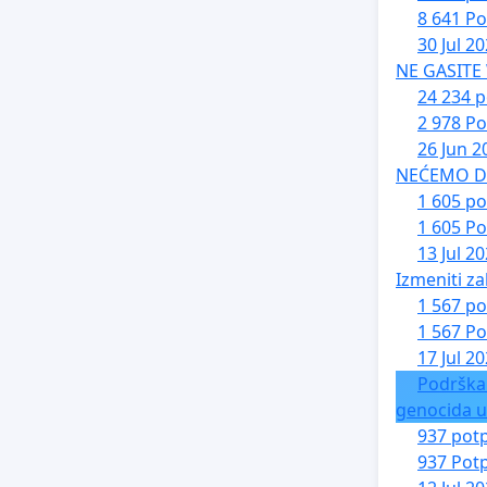
8 641 Po
30 Jul 2
NE GASITE
24 234 p
2 978 Po
26 Jun 2
NEĆEMO DA 
1 605 po
1 605 Po
13 Jul 2
Izmeniti za
1 567 po
1 567 Po
17 Jul 2
Podrška
genocida u
937 potp
937 Potp