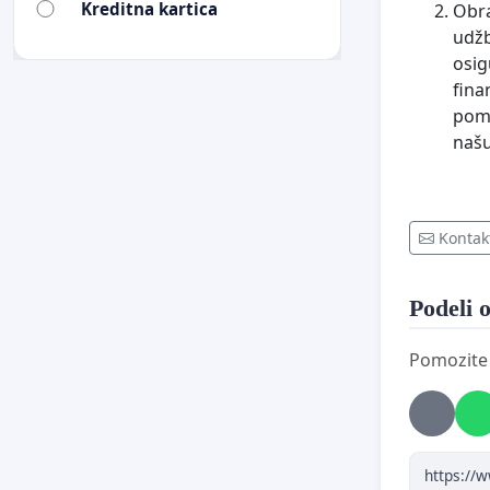
Kreditna kartica
Obra
udžb
osig
fina
pomo
našu
Kontak
Podeli o
Pomozite d