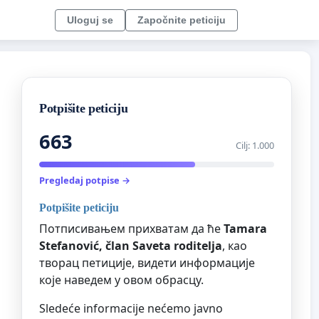
Uloguj se
Započnite peticiju
Potpišite peticiju
663
Cilj: 1.000
Pregledaj potpise →
Potpišite peticiju
Потписивањем прихватам да ће
Tamara
Stefanović, član Saveta roditelja
, као
творац петиције, видети информације
које наведем у овом обрасцу.
Sledeće informacije nećemo javno