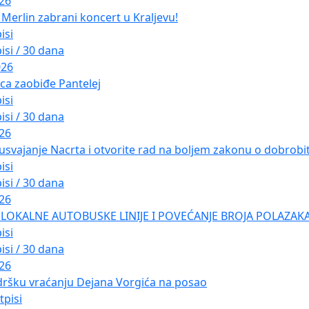
026
Merlin zabrani koncert u Kraljevu!
isi
isi / 30 dana
026
ica zaobiđe Pantelej
isi
isi / 30 dana
026
usvajanje Nacrta i otvorite rad na boljem zakonu o dobrobiti
isi
isi / 30 dana
026
LOKALNE AUTOBUSKE LINIJE I POVEĆANJE BROJA POLAZAKA
isi
isi / 30 dana
026
dršku vraćanju Dejana Vorgića na posao
tpisi