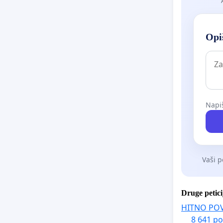
Opiš
Napiš
Vaši p
Druge petici
HITNO PO
8 641 po