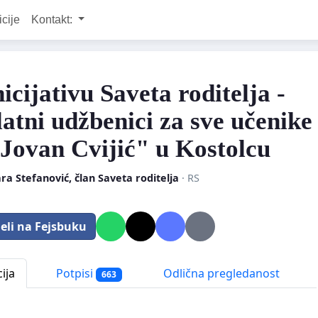
icije
Kontakt:
icijativu Saveta roditelja -
latni udžbenici za sve učenike
Jovan Cvijić" u Kostolcu
a Stefanović, član Saveta roditelja
· RS
eli na Fejsbuku
ija
Potpisi
Odlična pregledanost
663