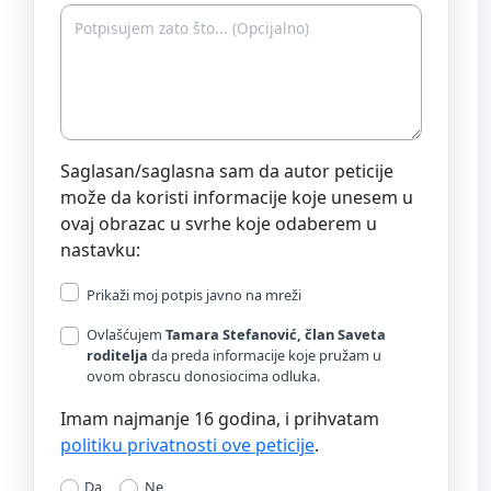
Saglasan/saglasna sam da autor peticije
može da koristi informacije koje unesem u
ovaj obrazac u svrhe koje odaberem u
nastavku:
Prikaži moj potpis javno na mreži
Ovlašćujem
Tamara Stefanović, član Saveta
roditelja
da preda informacije koje pružam u
ovom obrascu donosiocima odluka.
Imam najmanje 16 godina, i prihvatam
politiku privatnosti ove peticije
.
Da
Ne