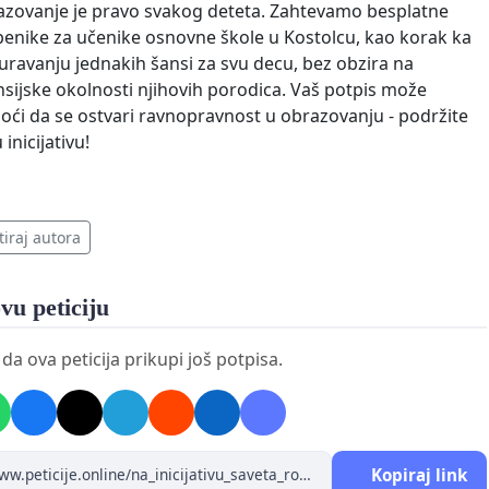
zovanje je pravo svakog deteta. Zahtevamo besplatne
enike za učenike osnovne škole u Kostolcu, kao korak ka
uravanju jednakih šansi za svu decu, bez obzira na
nsijske okolnosti njihovih porodica. Vaš potpis može
ći da se ostvari ravnopravnost u obrazovanju - podržite
 inicijativu!
tiraj autora
vu peticiju
a ova peticija prikupi još potpisa.
Kopiraj link