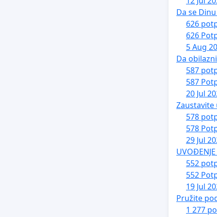
12 Jul 2
Da se Dinu 
626 potp
626 Potp
5 Aug 2
Da obilazn
587 potp
587 Potp
20 Jul 2
Zaustavite 
578 potp
578 Potp
29 Jul 2
UVOĐENJE 
552 potp
552 Potp
19 Jul 2
Pružite po
1 277 po