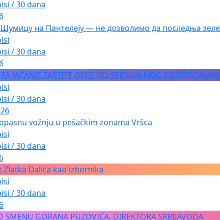
isi / 30 dana
6
 Шумицу на Пантелеју — не дозволимо да последња зеле
isi
isi / 30 dana
6
A ZA JAČANJE ZAŠTITE DECE OD SEKSUALNOG ISKORIŠĆAVAN
isi
isi / 30 dana
026
 opasnu vožnju u pešačkim zonama Vršca
isi
isi / 30 dana
6
 Zlatka Dalića kao izbornika
isi
isi / 30 dana
6
O SMENU GORANA PUZOVIĆA, DIREKTORA SRBIJAVODA