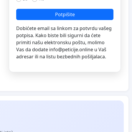
Potpišite
Dobićete email sa linkom za potvrdu vašeg
potpisa. Kako biste bili sigurni da ćete
primiti našu elektronsku poštu, molimo
Vas da dodate
info@peticije.online
u Vaš
adresar ili na listu bezbednih pošiljalaca.