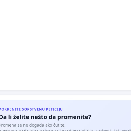
POKRENITE SOPSTVENU PETICIJU
Da li želite nešto da promenite?
Promena se ne događa ako ćutite.