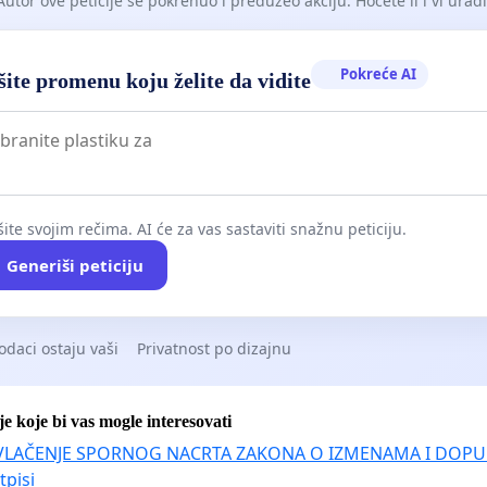
Autor ove peticije se pokrenuo i preduzeo akciju. Hoćete li i vi uradit
Pokreće AI
ite promenu koju želite da vidite
ite svojim rečima. AI će za vas sastaviti snažnu peticiju.
Generiši peticiju
odaci ostaju vaši
Privatnost po dizajnu
je koje bi vas mogle interesovati
VLAČENJE SPORNOG NACRTA ZAKONA O IZMENAMA I DOPU
tpisi