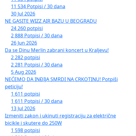
11 534 Potpisi / 30 dana
30 Jul 2026
NE GASITE WIZZ AIR BAZU U BEOGRADU
24 260 potpisi
2 888 Potpisi / 30 dana
26 Jun 2026
Da se Dinu Merlin zabrani koncert u Kraljevu!
2 282 potpisi
2 281 Potpisi / 30 dana
5 Aug 2026
NEĆEMO DA INĐIJA SMRDI NA CRKOTINU! Potpiši
peticiju!
1 611 potpisi
1 611 Potpisi / 30 dana
13 Jul 2026
Izmeniti zakon i ukinuti registraciju za električne
bicikle i skutere do 250W
1 598 potpisi