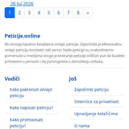
26 Jul 2026
1
2
3
4
5
6
7
8
»
Peticije.online
Mi omogućavamo besplatne onlajn peticije. Započnite profesionalnu
onlajn peticiju koristeći naš servis. Naše peticije su svakodnevno
pomenute u medijima stoga je kreiranje peticije odličan put da budete
primećeni u javnosti i da pomognete u donošenju odluka.
Vodiči
Još
Kako pokrenuti onlajn
Započnite peticiju
peticiju
Smernice za privatnost
Kako napisati peticiju?
Upravljanje kolačićima
Kako promovisati
peticiju?
O nama