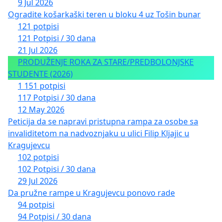
9 Jul 2026
Ogradite košarkaški teren u bloku 4 uz Tošin bunar
121 potpisi
121 Potpisi / 30 dana
21 Jul 2026
PRODUŽENJE ROKA ZA STARE/PREDBOLONJSKE
STUDENTE (2026)
1 151 potpisi
117 Potpisi / 30 dana
12 May 2026
Peticija da se napravi pristupna rampa za osobe sa
invaliditetom na nadvoznjaku u ulici Filip Kljajic u
Kragujevcu
102 potpisi
102 Potpisi / 30 dana
29 Jul 2026
Da pružne rampe u Kragujevcu ponovo rade
94 potpisi
94 Potpisi / 30 dana