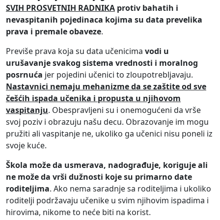
SVIH PROSVETNIH RADNIKA
protiv bahatih i
nevaspitanih pojedinaca kojima su data prevelika
prava i premale obaveze
.
Previše prava koja su data učenicima
vodi u
urušavanje svakog sistema vrednosti i moralnog
posrnuća
jer pojedini učenici to zloupotrebljavaju.
Nastavnici nemaju mehanizme da se zaštite od sve
češćih ispada učenika i propusta u njihovom
vaspitanju
. Obespravljeni su i onemogućeni da vrše
svoj poziv i obrazuju našu decu. Obrazovanje im mogu
pružiti ali vaspitanje ne, ukoliko ga učenici nisu poneli iz
svoje kuće.
Škola može da usmerava, nadograđuje, koriguje ali
ne može da vrši dužnosti koje su primarno date
roditeljima
. Ako nema saradnje sa roditeljima i ukoliko
roditelji podržavaju učenike u svim njihovim ispadima i
hirovima, nikome to neće biti na korist.