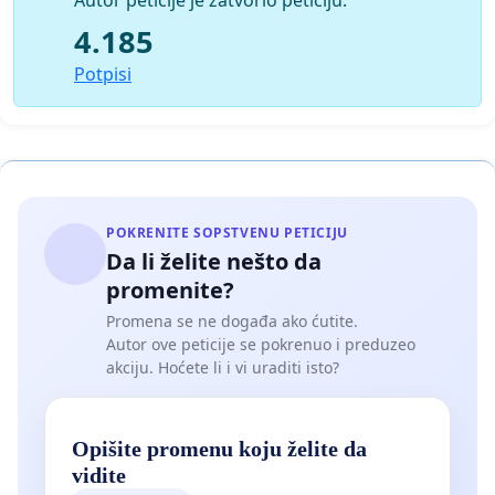
Autor peticije je zatvorio peticiju.
4.185
Potpisi
POKRENITE SOPSTVENU PETICIJU
Da li želite nešto da
promenite?
Promena se ne događa ako ćutite.
Autor ove peticije se pokrenuo i preduzeo
akciju. Hoćete li i vi uraditi isto?
Opišite promenu koju želite da
vidite