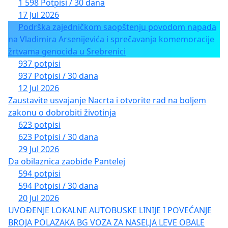
1 598 Potpisi / 30 dana
17 Jul 2026
Podrška zajedničkom saopštenju povodom napada
na Vladimira Arsenijevića i sprečavanja komemoracije
žrtvama genocida u Srebrenici
937 potpisi
937 Potpisi / 30 dana
12 Jul 2026
Zaustavite usvajanje Nacrta i otvorite rad na boljem
zakonu o dobrobiti životinja
623 potpisi
623 Potpisi / 30 dana
29 Jul 2026
Da obilaznica zaobiđe Pantelej
594 potpisi
594 Potpisi / 30 dana
20 Jul 2026
UVOĐENJE LOKALNE AUTOBUSKE LINIJE I POVEĆANJE
BROJA POLAZAKA BG VOZA ZA NASELJA LEVE OBALE