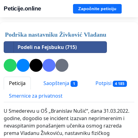
Peticije.online
Započnite peticiju
Podrška nastavniku Živković Vladanu
Podeli na Fejsbuku (715)
Peticija
Saopštenja
Potpisi
1
4 185
Smernice za privatnost
U Smederevu u OŠ „Branislav Nušić“, dana 31.03.2022.
godine, dogodio se incident izazvan neprimerenim i
nevaspitanim ponašanjem učenika osmog razreda
prema Vladanu Živkoviću, nastavniku fizičkog