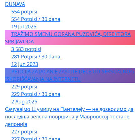
DUNAVA
554 potpisi
554 Potpisi / 30 dana
19 Jul 2026
TRAŽIMO SMENU GORANA PUZOVIĆA, DIREKTORA
SRBIJAVODA
3 583 potpisi
281 Potpisi / 30 dana
12 Jun 2023
PETICIJA ZA JAČANJE ZAŠTITE DECE OD SEKSUALNOG
ISKORIŠĆAVANJA NA INTERNETU
229 potpisi
229 Potpisi / 30 dana
2 Aug 2026
Сачувајмо Шумицу на Пантелеју — не дозволимо да
последња зелена површина у Мавровској постане
депонија
227 potpisi
227 Potpisi / 30 dana