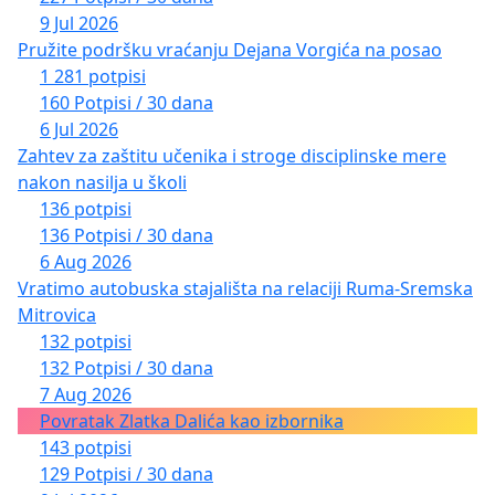
9 Jul 2026
Pružite podršku vraćanju Dejana Vorgića na posao
1 281 potpisi
160 Potpisi / 30 dana
6 Jul 2026
Zahtev za zaštitu učenika i stroge disciplinske mere
nakon nasilja u školi
136 potpisi
136 Potpisi / 30 dana
6 Aug 2026
Vratimo autobuska stajališta na relaciji Ruma-Sremska
Mitrovica
132 potpisi
132 Potpisi / 30 dana
7 Aug 2026
Povratak Zlatka Dalića kao izbornika
143 potpisi
129 Potpisi / 30 dana