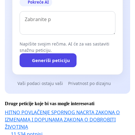
Pokreće AI
Napišite svojim rečima. AI će za vas sastaviti
snažnu peticiju.
Generiši peticiju
Vaši podaci ostaju vaši
Privatnost po dizajnu
Druge peticije koje bi vas mogle interesovati
HITNO POVLAČENJE SPORNOG NACRTA ZAKONA O
IZMENAMA I DOPUNAMA ZAKONA O DOBROBITI
ŽIVOTINJA
11 534 potpisi