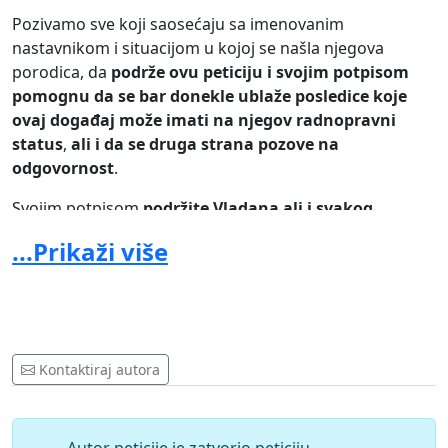
Pozivamo sve koji saosećaju sa imenovanim
nastavnikom i situacijom u kojoj se našla njegova
porodica, da
podrže ovu peticiju i svojim potpisom
pomognu da se bar donekle ublaže posledice koje
ovaj događaj može imati na njegov radnopravni
status
,
ali i da se druga strana pozove na
odgovornost
.
Svojim potpisom
podržite Vladana ali i svakog
prosvetnog radnika koji se može naći u istoj ili
...Prikaži više
sličnoj situaciji
. Vaspitavajte decu da poštuju
nastavnike i školu jer samo tako ćemo unaprediti
sistem obrazovanja i vaspitanja i stvoriti društveno
odgovorne ljude.
Kontaktiraj autora