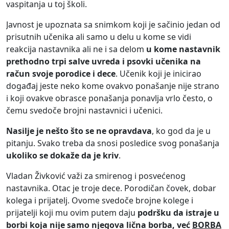
vaspitanja u toj školi.
Javnost je upoznata sa snimkom koji je sačinio jedan od
prisutnih učenika ali samo u delu u kome se vidi
reakcija nastavnika ali ne i sa delom
u kome nastavnik
prethodno trpi salve uvreda i psovki učenika na
račun svoje porodice i dece
. Učenik koji je inicirao
događaj jeste neko kome ovakvo ponašanje nije strano
i koji ovakve obrasce ponašanja ponavlja vrlo često, o
čemu svedoče brojni nastavnici i učenici.
Nasilje je nešto što se ne opravdava
, ko god da je u
pitanju. Svako treba da snosi posledice svog ponašanja
ukoliko se dokaže da je kriv
.
Vladan Živković važi za smirenog i posvećenog
nastavnika. Otac je troje dece. Porodičan čovek, dobar
kolega i prijatelj. Ovome svedoče brojne kolege i
prijatelji koji mu ovim putem daju
podršku da istraje u
borbi koja nije samo njegova lična borba
, već
BORBA