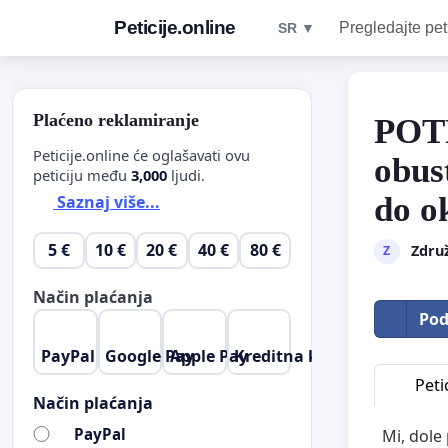
Peticije.online
Pregledajte pet
SR ▼
Plaćeno reklamiranje
POTP
Peticije.online će oglašavati ovu
obus
peticiju među
3,000
ljudi.
do o
Saznaj više...
5 €
10 €
20 €
40 €
80 €
Združ
Z
Način plaćanja
Pod
PayPal
Google Pay
Apple Pay
Kreditna kartica
Petic
Način plaćanja
PayPal
Mi, dole