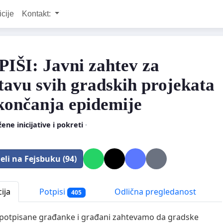
icije
Kontakt:
IŠI: Javni zahtev za
tavu svih gradskih projekata
končanja epidemije
ene inicijative i pokreti
·
eli na Fejsbuku (94)
ija
Potpisi
Odlična pregledanost
405
 potpisane građanke i građani zahtevamo da gradske