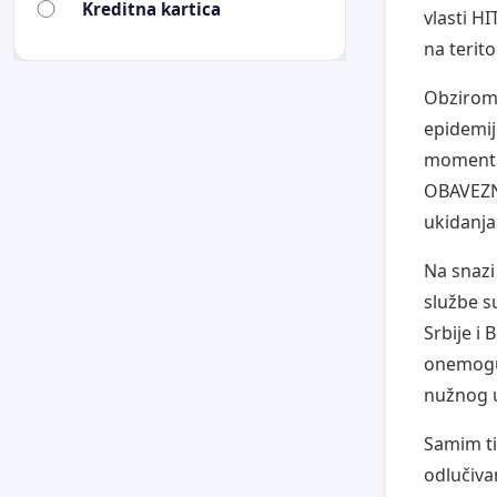
Kreditna kartica
vlasti H
na terit
Obzirom 
epidemij
momental
OBAVEZNO
ukidanja
Na snazi
službe s
Srbije i
onemoguć
nužnog u
Samim ti
odlučiva