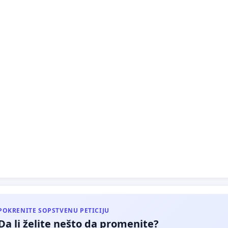
trukcija Savskog keja i plan postavljanja plovnih objekata i
nja Beogradske gondole i komercijalnog objekta na
danskoj tvrđavi
e pešačke zone u centru grada sa zatvaranjem Vasine ulice,
kog trga i gašenjem trolejbuskih i drugih linija javnog
nja podzemne garaže ispod Studentskog parka
rojekat zaštite od poplava Zemuna i Novog Beograda od
voda reke Dunav
trukcija Trga Nikole Pašića
POKRENITE SOPSTVENU PETICIJU
Da li želite nešto da promenite?
nja nove zgrade MUP-a u bloku 39, umesto Centra za