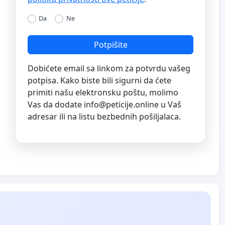
Da
Ne
Potpišite
Dobićete email sa linkom za potvrdu vašeg
potpisa. Kako biste bili sigurni da ćete
primiti našu elektronsku poštu, molimo
Vas da dodate
info@peticije.online
u Vaš
adresar ili na listu bezbednih pošiljalaca.