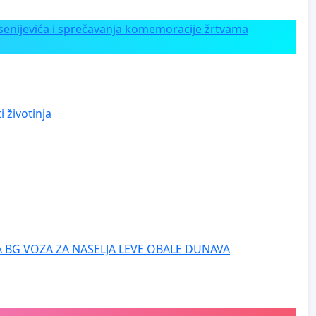
enijevića i sprečavanja komemoracije žrtvama
 životinja
 BG VOZA ZA NASELJA LEVE OBALE DUNAVA