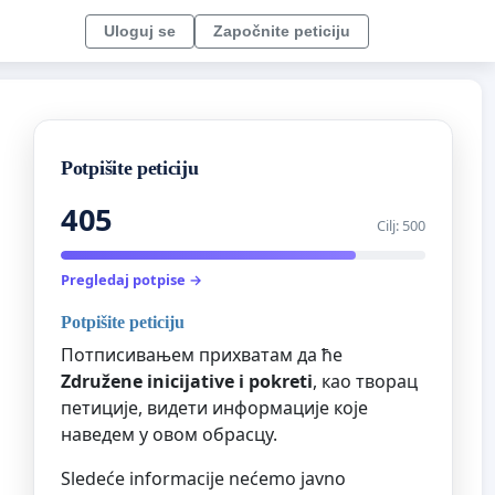
Uloguj se
Započnite peticiju
Potpišite peticiju
405
Cilj: 500
Pregledaj potpise →
Potpišite peticiju
Потписивањем прихватам да ће
Združene inicijative i pokreti
, као творац
петиције, видети информације које
наведем у овом обрасцу.
Sledeće informacije nećemo javno