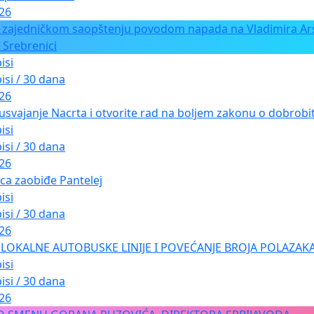
 nisu maratonci
026
 zajedničkom saopštenju povodom napada na Vladimira Ars
ej
 Srebrenici
isi
ajmo Gardoš i Zemun
isi / 30 dana
026
 – zajednička akcija
usvajanje Nacrta i otvorite rad na boljem zakonu o dobrobiti
isi
jmo Cetinjsku i Zetsku
isi / 30 dana
026
lovo brdo
ica zaobiđe Pantelej
jmo naš parkić
isi
isi / 30 dana
- Promeni
026
LOKALNE AUTOBUSKE LINIJE I POVEĆANJE BROJA POLAZAKA
mo Dorćol
isi
isi / 30 dana
026