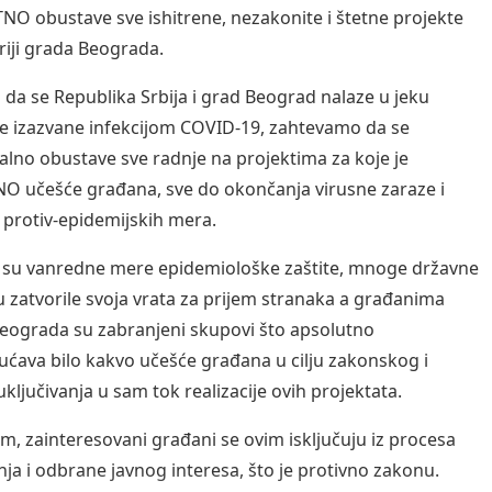
ITNO obustave sve ishitrene, nezakonite i štetne projekte
oriji grada Beograda.
da se Republika Srbija i grad Beograd nalaze u jeku
e izazvane infekcijom COVID-19, zahtevamo da se
no obustave sve radnje na projektima za koje je
 učešće građana, sve do okončanja virusne zaraze i
 protiv-epidemijskih mera.
 su vanredne mere epidemiološke zaštite, mnoge državne
u zatvorile svoja vrata za prijem stranaka a građanima
 Beograda su zabranjeni skupovi što apsolutno
ava bilo kakvo učešće građana u cilju zakonskog i
ključivanja u sam tok realizacije ovih projektata.
m, zainteresovani građani se ovim isključuju iz procesa
nja i odbrane javnog interesa, što je protivno zakonu.