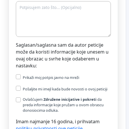
Saglasan/saglasna sam da autor peticije
može da koristi informacije koje unesem u
ovaj obrazac u svrhe koje odaberem u
nastavku:
Prikaži moj potpis javno na mreži
Pošaljite mi imejl kada bude novosti o ovoj peticiji
Ovlašćujem
Združene inicijative i pokreti
da
preda informacije koje pružam u ovom obrascu
donosiocima odluka.
Imam najmanje 16 godina, i prihvatam
politiku privatnosti ove peticije
.