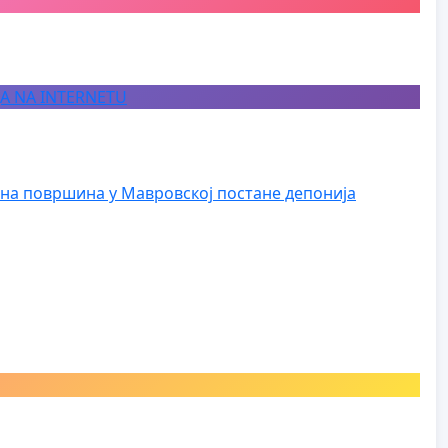
JA NA INTERNETU
на површина у Мавровској постане депонија