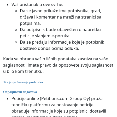
Vaš pristanak u ove svrhe:
Da se javno prikaže ime potpisnika, grad,
država i komentar na mreži na stranici sa
potpisima.
Da potpisnik bude obavešten o napretku
peticije slanjem e-poruka.
Da se predaju informacije koje je potpisnik
dostavio donosiocima odluka.
Kada se obrada vaših ličnih podataka zasniva na vašoj
saglasnosti, imate pravo da opozovete svoju saglasnost
u bilo kom trenutku.
Trajanje čuvanja podataka
Обрађивачи података
Peticije.online (Petitions.com Group Oy) pruža
tehničku platformu za hostovanje peticije i
obrađuje informacije koje su potpisnici dostavili