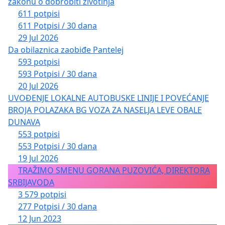
zakonu o dobrobiti životinja
611 potpisi
611 Potpisi / 30 dana
29 Jul 2026
Da obilaznica zaobiđe Pantelej
593 potpisi
593 Potpisi / 30 dana
20 Jul 2026
UVOĐENJE LOKALNE AUTOBUSKE LINIJE I POVEĆANJE
BROJA POLAZAKA BG VOZA ZA NASELJA LEVE OBALE
DUNAVA
553 potpisi
553 Potpisi / 30 dana
19 Jul 2026
TRAŽIMO SMENU GORANA PUZOVIĆA, DIREKTORA
SRBIJAVODA
3 579 potpisi
277 Potpisi / 30 dana
12 Jun 2023