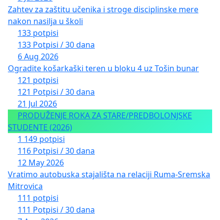
Zahtev za zaštitu učenika i stroge disciplinske mere
nakon nasilja u školi
133 potpisi
133 Potpisi / 30 dana
6 Aug 2026
Ogradite košarkaški teren u bloku 4 uz Tošin bunar
121 potpisi
121 Potpisi / 30 dana
21 Jul 2026
PRODUŽENJE ROKA ZA STARE/PREDBOLONJSKE
STUDENTE (2026)
1 149 potpisi
116 Potpisi / 30 dana
12 May 2026
Vratimo autobuska stajališta na relaciji Ruma-Sremska
Mitrovica
111 potpisi
111 Potpisi / 30 dana