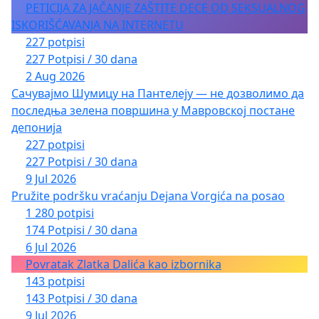
PETICIJA ZA JAČANJE ZAŠTITE DECE OD SEKSUALNOG
ISKORIŠĆAVANJA NA INTERNETU
227 potpisi
227 Potpisi / 30 dana
2 Aug 2026
Сачувајмо Шумицу на Пантелеју — не дозволимо да
последња зелена површина у Мавровској постане
депонија
227 potpisi
227 Potpisi / 30 dana
9 Jul 2026
Pružite podršku vraćanju Dejana Vorgića na posao
1 280 potpisi
174 Potpisi / 30 dana
6 Jul 2026
Povratak Zlatka Dalića kao izbornika
143 potpisi
143 Potpisi / 30 dana
9 Jul 2026