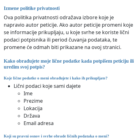
Izmene politike privatnosti
Ova politika privatnosti odražava izbore koje je
napravio autor peticije. Ako autor peticije promeni koje
se informacije prikupljaju, u koje svrhe se koriste lični
podaci potpisnika ili period čuvanja podataka, te
promene će odmah biti prikazane na ovoj stranici.
Kako obrađujete moje lične podatke kada potpišem peticiju ili
uredim svoj potpis?
Koje lične podatke o meni obrađujete i kako ih prikupljate?
Lični podaci koje sami dajete
Ime
Prezime
Lokacija
Država
Email adresa
Koji su pravni osnov i svrhe obrade ličnih podataka o meni?