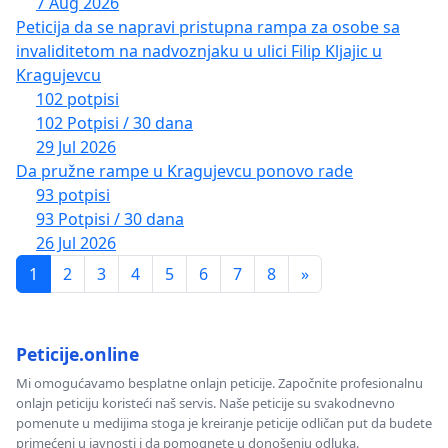
7 Aug 2026
Peticija da se napravi pristupna rampa za osobe sa
invaliditetom na nadvoznjaku u ulici Filip Kljajic u
Kragujevcu
102 potpisi
102 Potpisi / 30 dana
29 Jul 2026
Da pružne rampe u Kragujevcu ponovo rade
93 potpisi
93 Potpisi / 30 dana
26 Jul 2026
1
2
3
4
5
6
7
8
»
Peticije.online
Mi omogućavamo besplatne onlajn peticije. Započnite profesionalnu
onlajn peticiju koristeći naš servis. Naše peticije su svakodnevno
pomenute u medijima stoga je kreiranje peticije odličan put da budete
primećeni u javnosti i da pomognete u donošenju odluka.