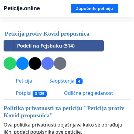
Peticije.online
Započnite peticiju
Peticija protiv Kovid propusnica
Podeli na Fejsbuku (514)
Peticija
Saopštenja
4
Potpisi
Odlična pregledanost
3 129
Politika privatnosti za peticiju "
Peticija protiv
Kovid propusnica
"
Ova politika privatnosti objašnjava kako se obrađuju
lični podaci potpisnika ove peticije.