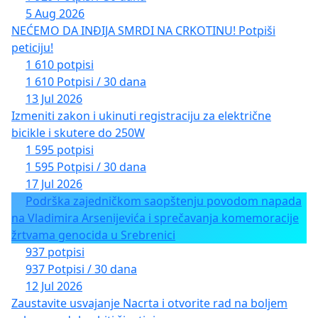
5 Aug 2026
NEĆEMO DA INĐIJA SMRDI NA CRKOTINU! Potpiši
peticiju!
1 610 potpisi
1 610 Potpisi / 30 dana
13 Jul 2026
Izmeniti zakon i ukinuti registraciju za električne
bicikle i skutere do 250W
1 595 potpisi
1 595 Potpisi / 30 dana
17 Jul 2026
Podrška zajedničkom saopštenju povodom napada
na Vladimira Arsenijevića i sprečavanja komemoracije
žrtvama genocida u Srebrenici
937 potpisi
937 Potpisi / 30 dana
12 Jul 2026
Zaustavite usvajanje Nacrta i otvorite rad na boljem