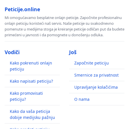
Peticije.online
Mi omogućavamo besplatne onlajn peticije. Započnite profesionalnu
onlajn peticiju koristeći naš servis. Naše peticije su svakodnevno
pomenute u medijima stoga je kreiranje peticije odličan put da budete
primećeni u javnosti i da pomognete u donošenju odluka.
Vodiči
Još
Kako pokrenuti onlajn
Započnite peticiju
peticiju
Smernice za privatnost
Kako napisati peticiju?
Upravljanje kolačićima
Kako promovisati
peticiju?
O nama
Kako da vaša peticija
dobije medijsku pažnju