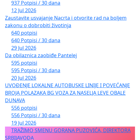
937 Potpisi / 30 dana
12 Jul 2026
Zaustavite usvajanje Nacrta i otvorite rad na boljem
zakonu o dobrobiti životinja
640 potpisi
640 Potpisi / 30 dana
29 Jul 2026
Da obilaznica zaobiđe Pantelej
595 potpisi
595 Potpisi / 30 dana
20 Jul 2026
UVOĐENJE LOKALNE AUTOBUSKE LINIJE I POVEĆANJE
BROJA POLAZAKA BG VOZA ZA NASELJA LEVE OBALE
DUNAVA
556 potpisi
556 Potpisi / 30 dana
19 Jul 2026
TRAŽIMO SMENU GORANA PUZOVIĆA, DIREKTORA
SRBIJAVODA