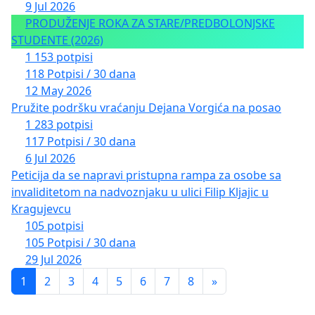
9 Jul 2026
PRODUŽENJE ROKA ZA STARE/PREDBOLONJSKE
STUDENTE (2026)
1 153 potpisi
118 Potpisi / 30 dana
12 May 2026
Pružite podršku vraćanju Dejana Vorgića na posao
1 283 potpisi
117 Potpisi / 30 dana
6 Jul 2026
Peticija da se napravi pristupna rampa za osobe sa
invaliditetom na nadvoznjaku u ulici Filip Kljajic u
Kragujevcu
105 potpisi
105 Potpisi / 30 dana
29 Jul 2026
1
2
3
4
5
6
7
8
»