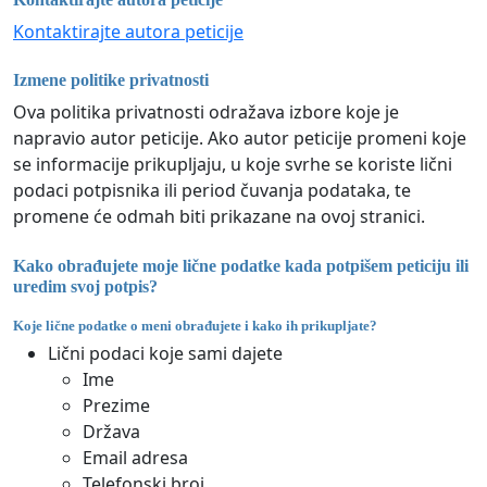
Kontaktirajte autora peticije
Izmene politike privatnosti
Ova politika privatnosti odražava izbore koje je
napravio autor peticije. Ako autor peticije promeni koje
se informacije prikupljaju, u koje svrhe se koriste lični
podaci potpisnika ili period čuvanja podataka, te
promene će odmah biti prikazane na ovoj stranici.
Kako obrađujete moje lične podatke kada potpišem peticiju ili
uredim svoj potpis?
Koje lične podatke o meni obrađujete i kako ih prikupljate?
Lični podaci koje sami dajete
Ime
Prezime
Država
Email adresa
Telefonski broj