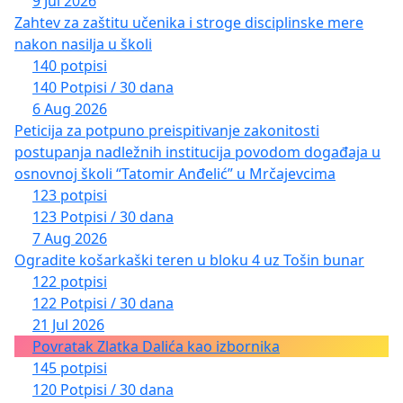
9 Jul 2026
Zahtev za zaštitu učenika i stroge disciplinske mere
nakon nasilja u školi
140 potpisi
140 Potpisi / 30 dana
6 Aug 2026
Peticija za potpuno preispitivanje zakonitosti
postupanja nadležnih institucija povodom događaja u
osnovnoj školi “Tatomir Anđelić” u Mrčajevcima
123 potpisi
123 Potpisi / 30 dana
7 Aug 2026
Ogradite košarkaški teren u bloku 4 uz Tošin bunar
122 potpisi
122 Potpisi / 30 dana
21 Jul 2026
Povratak Zlatka Dalića kao izbornika
145 potpisi
120 Potpisi / 30 dana