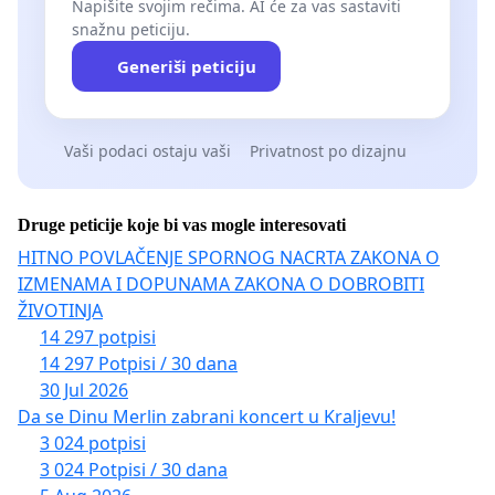
Napišite svojim rečima. AI će za vas sastaviti
snažnu peticiju.
Generiši peticiju
Vaši podaci ostaju vaši
Privatnost po dizajnu
Druge peticije koje bi vas mogle interesovati
HITNO POVLAČENJE SPORNOG NACRTA ZAKONA O
IZMENAMA I DOPUNAMA ZAKONA O DOBROBITI
ŽIVOTINJA
14 297 potpisi
14 297 Potpisi / 30 dana
30 Jul 2026
Da se Dinu Merlin zabrani koncert u Kraljevu!
3 024 potpisi
3 024 Potpisi / 30 dana