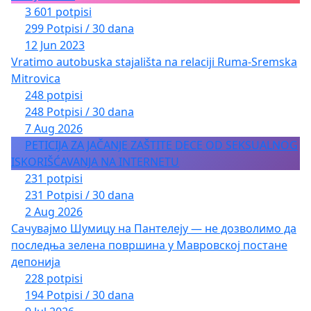
3 601 potpisi
299 Potpisi / 30 dana
12 Jun 2023
Vratimo autobuska stajališta na relaciji Ruma-Sremska
Mitrovica
248 potpisi
248 Potpisi / 30 dana
7 Aug 2026
PETICIJA ZA JAČANJE ZAŠTITE DECE OD SEKSUALNOG
ISKORIŠĆAVANJA NA INTERNETU
231 potpisi
231 Potpisi / 30 dana
2 Aug 2026
Сачувајмо Шумицу на Пантелеју — не дозволимо да
последња зелена површина у Мавровској постане
депонија
228 potpisi
194 Potpisi / 30 dana