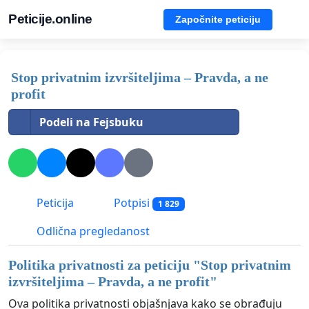
Peticije.online
Započnite peticiju
Stop privatnim izvršiteljima – Pravda, a ne
profit
Podeli na Fejsbuku
Peticija
Potpisi
1 829
Odlična pregledanost
Politika privatnosti za peticiju "
Stop privatnim
izvršiteljima – Pravda, a ne profit
"
Ova politika privatnosti objašnjava kako se obrađuju