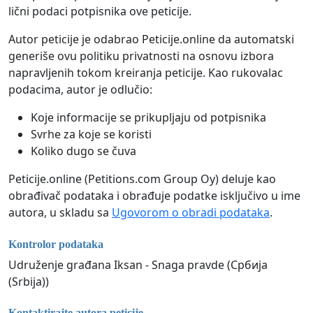
lični podaci potpisnika ove peticije.
Autor peticije je odabrao Peticije.online da automatski
generiše ovu politiku privatnosti na osnovu izbora
napravljenih tokom kreiranja peticije. Kao rukovalac
podacima, autor je odlučio:
Koje informacije se prikupljaju od potpisnika
Svrhe za koje se koristi
Koliko dugo se čuva
Peticije.online (Petitions.com Group Oy) deluje kao
obrađivač podataka i obrađuje podatke isključivo u ime
autora, u skladu sa
Ugovorom o obradi podataka
.
Kontrolor podataka
Udruženje građana Iksan - Snaga pravde (Србија
(Srbija))
Kontaktirajte autora peticije