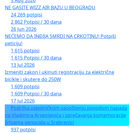
5 Aug 2026
NE GASITE WIZZ AIR BAZU U BEOGRADU
24 269 potpisi
2 862 Potpisi / 30 dana
26 Jun 2026
NEĆEMO DA INĐIJA SMRDI NA CRKOTINU! Potpiši
peticiju!
1 615 potpisi
1 615 Potpisi / 30 dana
13 Jul 2026
Izmeniti zakon i ukinuti registraciju za električne
bicikle i skutere do 250W
1 609 potpisi
1 609 Potpisi / 30 dana
17 Jul 2026
Podrška zajedničkom saopštenju povodom napada
na Vladimira Arsenijevića i sprečavanja komemoracije
žrtvama genocida u Srebrenici
937 potpisi