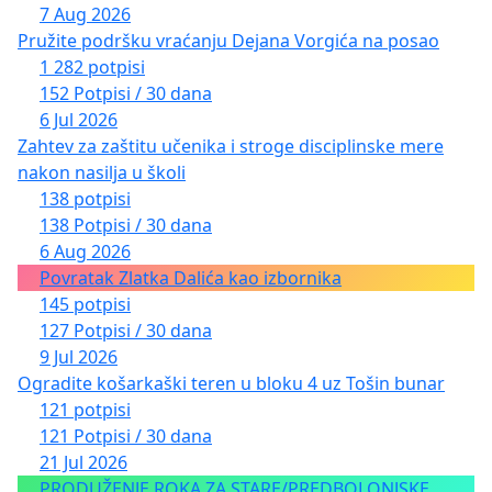
7 Aug 2026
Pružite podršku vraćanju Dejana Vorgića na posao
1 282 potpisi
152 Potpisi / 30 dana
6 Jul 2026
Zahtev za zaštitu učenika i stroge disciplinske mere
nakon nasilja u školi
138 potpisi
138 Potpisi / 30 dana
6 Aug 2026
Povratak Zlatka Dalića kao izbornika
145 potpisi
127 Potpisi / 30 dana
9 Jul 2026
Ogradite košarkaški teren u bloku 4 uz Tošin bunar
121 potpisi
121 Potpisi / 30 dana
21 Jul 2026
PRODUŽENJE ROKA ZA STARE/PREDBOLONJSKE