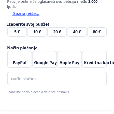
Peticije.online će oglašavati ovu peticiju među
3,000
ljudi.
Saznaj više...
Izaberite svoj budžet
5 €
10 €
20 €
40 €
80 €
Način plaćanja
PayPal
Google Pay
Apple Pay
Kreditna karti
Način plaćanja
Izaberite način plaćanja da biste nastavili.