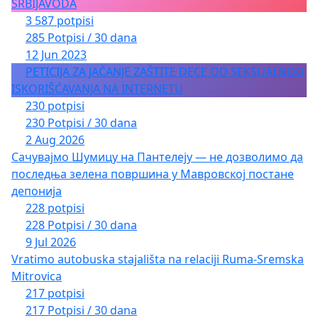
SRBIJAVODA
3 587 potpisi
285 Potpisi / 30 dana
12 Jun 2023
PETICIJA ZA JAČANJE ZAŠTITE DECE OD SEKSUALNOG
ISKORIŠĆAVANJA NA INTERNETU
230 potpisi
230 Potpisi / 30 dana
2 Aug 2026
Сачувајмо Шумицу на Пантелеју — не дозволимо да
последња зелена површина у Мавровској постане
депонија
228 potpisi
228 Potpisi / 30 dana
9 Jul 2026
Vratimo autobuska stajališta na relaciji Ruma-Sremska
Mitrovica
217 potpisi
217 Potpisi / 30 dana