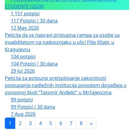
STUDENTE (2026)
1 151 potpisi
117 Potpisi / 30 dana
12 May 2026
Peticija da se napravi pristupna rampa za osobe sa
invaliditetom na nadvoznjaku u ulici Filip Kljajic u
Kragujevcu
104 potpisi
104 Potpisi / 30 dana
29 Jul 2026
Peticija za potpuno preispitivanje zakonitosti
postupanja nadležnih institucija povodom događaja u
osnovnoj školi “Tatomir Anđelić” u Mrčajevcima
99 potpisi
99 Potpisi / 30 dana
7 Aug 2026
1
2
3
4
5
6
7
8
»