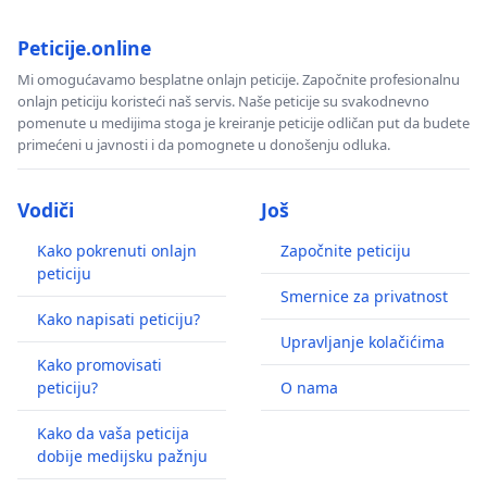
Peticije.online
Mi omogućavamo besplatne onlajn peticije. Započnite profesionalnu
onlajn peticiju koristeći naš servis. Naše peticije su svakodnevno
pomenute u medijima stoga je kreiranje peticije odličan put da budete
primećeni u javnosti i da pomognete u donošenju odluka.
Vodiči
Još
Kako pokrenuti onlajn
Započnite peticiju
peticiju
Smernice za privatnost
Kako napisati peticiju?
Upravljanje kolačićima
Kako promovisati
peticiju?
O nama
Kako da vaša peticija
dobije medijsku pažnju