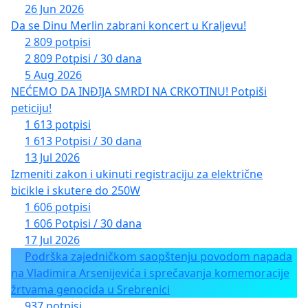
26 Jun 2026
Da se Dinu Merlin zabrani koncert u Kraljevu!
2 809 potpisi
2 809 Potpisi / 30 dana
5 Aug 2026
NEĆEMO DA INĐIJA SMRDI NA CRKOTINU! Potpiši
peticiju!
1 613 potpisi
1 613 Potpisi / 30 dana
13 Jul 2026
Izmeniti zakon i ukinuti registraciju za električne
bicikle i skutere do 250W
1 606 potpisi
1 606 Potpisi / 30 dana
17 Jul 2026
Podrška zajedničkom saopštenju povodom napada
na Vladimira Arsenijevića i sprečavanja komemoracije
žrtvama genocida u Srebrenici
937 potpisi