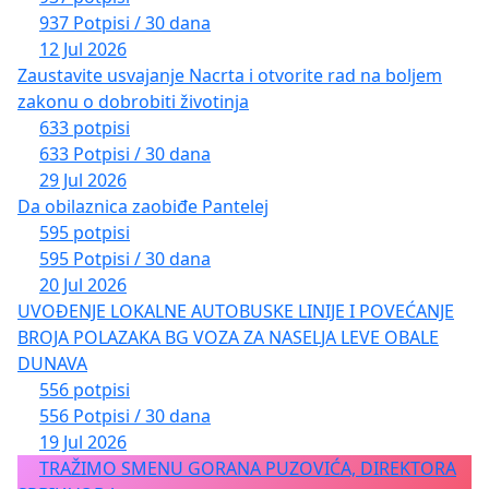
937 Potpisi / 30 dana
12 Jul 2026
Zaustavite usvajanje Nacrta i otvorite rad na boljem
zakonu o dobrobiti životinja
633 potpisi
633 Potpisi / 30 dana
29 Jul 2026
Da obilaznica zaobiđe Pantelej
595 potpisi
595 Potpisi / 30 dana
20 Jul 2026
UVOĐENJE LOKALNE AUTOBUSKE LINIJE I POVEĆANJE
BROJA POLAZAKA BG VOZA ZA NASELJA LEVE OBALE
DUNAVA
556 potpisi
556 Potpisi / 30 dana
19 Jul 2026
TRAŽIMO SMENU GORANA PUZOVIĆA, DIREKTORA