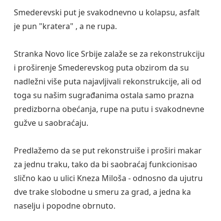
Smederevski put je svakodnevno u kolapsu, asfalt
je pun "kratera" , a ne rupa.
Stranka Novo lice Srbije zalaže se za rekonstrukciju
i proširenje Smederevskog puta obzirom da su
nadležni više puta najavljivali rekonstrukcije, ali od
toga su našim sugrađanima ostala samo prazna
predizborna obećanja, rupe na putu i svakodnevne
gužve u saobraćaju.
Predlažemo da se put rekonstruiše i proširi makar
za jednu traku, tako da bi saobraćaj funkcionisao
slično kao u ulici Kneza Miloša - odnosno da ujutru
dve trake slobodne u smeru za grad, a jedna ka
naselju i popodne obrnuto.