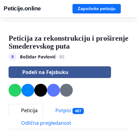
Peticije.online
Započnite peticiju
Peticija za rekonstrukciju i proširenje
Smederevskog puta
Božidar Pavlović
· RS
B
Podeli na Fejsbuku
Peticija
Potpisi
487
Odlična pregledanost