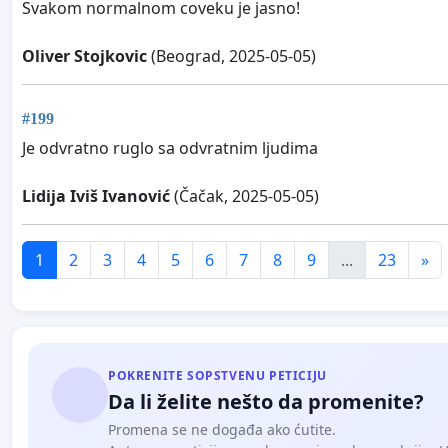
Svakom normalnom coveku je jasno!
Oliver Stojkovic
(Beograd, 2025-05-05)
#199
Je odvratno ruglo sa odvratnim ljudima
Lidija Iviš Ivanović
(Čačak, 2025-05-05)
1
2
3
4
5
6
7
8
9
...
23
»
POKRENITE SOPSTVENU PETICIJU
Da li želite nešto da promenite?
Promena se ne događa ako ćutite.