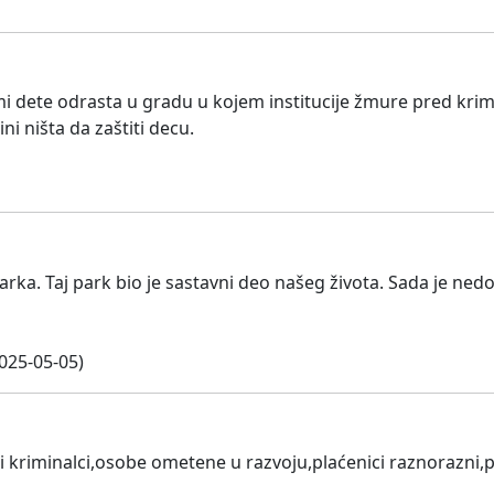
 mi dete odrasta u gradu u kojem institucije žmure pred kri
i ništa da zaštiti decu.
arka. Taj park bio je sastavni deo našeg života. Sada je ned
025-05-05)
i kriminalci,osobe ometene u razvoju,plaćenici raznorazni,p