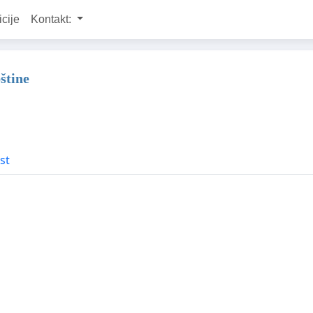
icije
Kontakt:
štine
st