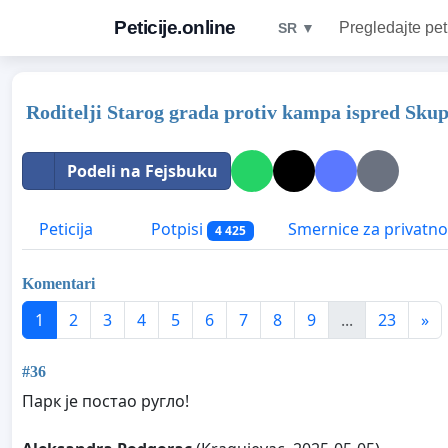
Peticije.online
Pregledajte pet
SR ▼
Roditelji Starog grada protiv kampa ispred Skup
Podeli na Fejsbuku
Peticija
Potpisi
Smernice za privatno
4 425
Komentari
1
2
3
4
5
6
7
8
9
...
23
»
#36
Парк је постао ругло!