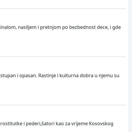
minalom, nasiljem i pretnjom po bezbednost dece, i gde
ostupan i opasan. Rastinje i kulturna dobra u njemu su
rostitutke i pederi,šatori kao za vrijeme Kosovskog