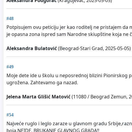
Aleksandra Podgorac
(Kragujevac, 2025-05-05)
#48
Potpisujem ovu peticiju jer kao roditelj ne pristajem da
je opasna zona ispred sam Narodne skiupštine koja ne čin
Aleksandra Bulatović
(Beograd-Stari Grad, 2025-05-05)
#49
Moje dete ide u školu u neposrednoj blizini Pionirskog p
ugrožena. Zahtevamo ga nazad.
Jelena Marta Glišić Matović
(11080 / Beograd Zemun, 2
#54
Najveće ruglo i leglo zaraze u glavnom gradu Srbije,razn
boja.NEIDE, BRUKANJE GLAVNOG GRADA!!