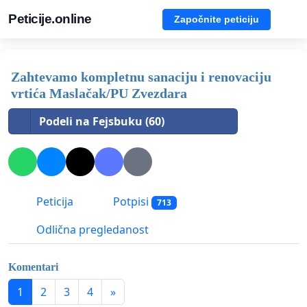
Peticije.online
Započnite peticiju
Zahtevamo kompletnu sanaciju i renovaciju
vrtića Maslačak/PU Zvezdara
Podeli na Fejsbuku (60)
Peticija
Potpisi
713
Odlična pregledanost
Komentari
1
2
3
4
»