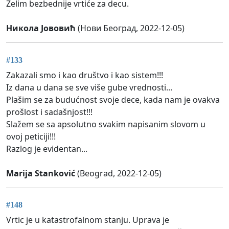
Želim bezbednije vrtiće za decu.
Никола Јововић
(Нови Београд, 2022-12-05)
#133
Zakazali smo i kao društvo i kao sistem!!!
Iz dana u dana se sve više gube vrednosti...
Plašim se za budućnost svoje dece, kada nam je ovakva
prošlost i sadašnjost!!!
Slažem se sa apsolutno svakim napisanim slovom u
ovoj peticiji!!!
Razlog je evidentan...
Marija Stanković
(Beograd, 2022-12-05)
#148
Vrtic je u katastrofalnom stanju. Uprava je