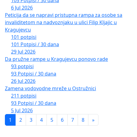
105 Potpisi / 30 dana
6 Jul 2026
Peticija da se napravi pristupna rampa za osobe sa
invaliditetom na nadvoznjaku u ulici Filip Kljajic u
Kragujevcu
101 potpisi
101 Potpisi / 30 dana
29 Jul 2026
Da pružne rampe u Kragujevcu ponovo rade
93 potpisi
93 Potpisi / 30 dana
26 Jul 2026
Zamena vodovodne mreže u Ostružnici
211 potpisi
93 Potpisi / 30 dana
5 Jul 2026
1
2
3
4
5
6
7
8
»