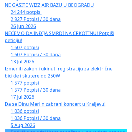
NE GASITE WIZZ AIR BAZU U BEOGRADU
24 244 potpisi
2 927 Potpisi / 30 dana
26 Jun 2026
NEĆEMO DA INĐIJA SMRDI NA CRKOTINU! Potpiši
peticiju!
1 607 potpisi
1 607 Potpisi / 30 dana
13 Jul 2026
Izmeniti zakon i ukinuti registraciju za električne
bicikle i skutere do 250W
1 577 potpisi
1 577 Potpisi / 30 dana
17 Jul 2026
Da se Dinu Merlin zabrani koncert u Kraljevu!
1 036 potpisi
1 036 Potpisi / 30 dana
5 Aug 2026