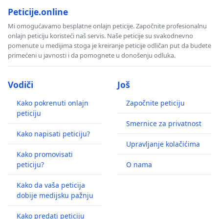
Peticije.online
Mi omogućavamo besplatne onlajn peticije. Započnite profesionalnu
onlajn peticiju koristeći naš servis. Naše peticije su svakodnevno
pomenute u medijima stoga je kreiranje peticije odličan put da budete
primećeni u javnosti i da pomognete u donošenju odluka.
Vodiči
Još
Kako pokrenuti onlajn
Započnite peticiju
peticiju
Smernice za privatnost
Kako napisati peticiju?
Upravljanje kolačićima
Kako promovisati
peticiju?
O nama
Kako da vaša peticija
dobije medijsku pažnju
Kako predati peticiju