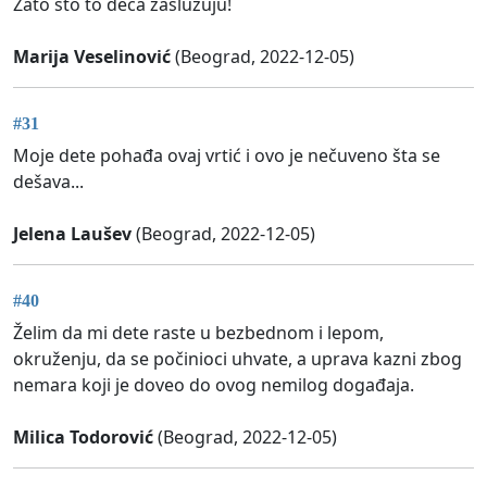
Zato što to deca zaslužuju!
Marija Veselinović
(Beograd, 2022-12-05)
#31
Moje dete pohađa ovaj vrtić i ovo je nečuveno šta se
dešava...
Jelena Laušev
(Beograd, 2022-12-05)
#40
Želim da mi dete raste u bezbednom i lepom,
okruženju, da se počinioci uhvate, a uprava kazni zbog
nemara koji je doveo do ovog nemilog događaja.
Milica Todorović
(Beograd, 2022-12-05)