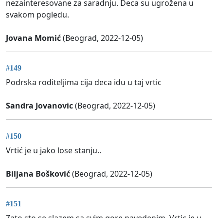
nezainteresovane za saradnju. Deca su ugrožena u
svakom pogledu.
Jovana Momić
(Beograd, 2022-12-05)
#149
Podrska roditeljima cija deca idu u taj vrtic
Sandra Jovanovic
(Beograd, 2022-12-05)
#150
Vrtić je u jako lose stanju..
Biljana Bošković
(Beograd, 2022-12-05)
#151
Zato sto se slazem sa svim gore navedenim. Vrtic je u