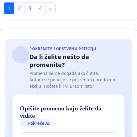
1
2
3
4
»
POKRENITE SOPSTVENU PETICIJU
Da li želite nešto da
promenite?
Promena se ne događa ako ćutite.
Autor ove peticije se pokrenuo i preduzeo
akciju. Hoćete li i vi uraditi isto?
Opišite promenu koju želite da
vidite
Pokreće AI