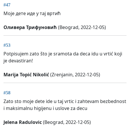
#47
Моје дете иде у тај вртић
Оливера Трифуновић
(Beograd, 2022-12-05)
#53
Potpisujem zato što je sramota da deca idu u vrtić koji
je devastiran!
Marija Topić Nikolić
(Zrenjanin, 2022-12-05)
#58
Zato sto moje dete ide u taj vrtic i zahtevam bezbednost
i maksimalnu higijenu i uslove za decu
Jelena Radulovic
(Beograd, 2022-12-05)