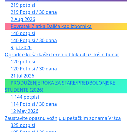
219 potpisi
219 Potpisi / 30 dana
2 Aug 2026
Povratak Zlatka Dalića kao izbornika
140 potpisi
140 Potpisi / 30 dana
9 Jul 2026
Ogradite košarkaški teren u bloku 4 uz Tošin bunar
120 potpisi
120 Potpisi / 30 dana
21 Jul 2026
PRODUŽENJE ROKA ZA STARE/PREDBOLONJSKE
STUDENTE (2026)
1 144 potpisi
114 Potpisi / 30 dana
12 May 2026
Zaustavite opasnu vožnju u pešačkim zonama Vršca
325 potpisi