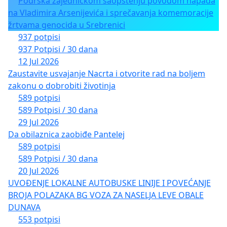
Podrška zajedničkom saopštenju povodom napada
na Vladimira Arsenijevića i sprečavanja komemoracije
žrtvama genocida u Srebrenici
937 potpisi
937 Potpisi / 30 dana
12 Jul 2026
Zaustavite usvajanje Nacrta i otvorite rad na boljem
zakonu o dobrobiti životinja
589 potpisi
589 Potpisi / 30 dana
29 Jul 2026
Da obilaznica zaobiđe Pantelej
589 potpisi
589 Potpisi / 30 dana
20 Jul 2026
UVOĐENJE LOKALNE AUTOBUSKE LINIJE I POVEĆANJE
BROJA POLAZAKA BG VOZA ZA NASELJA LEVE OBALE
DUNAVA
553 potpisi