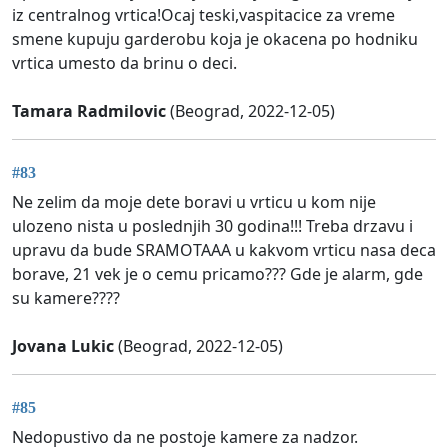
iz centralnog vrtica!Ocaj teski,vaspitacice za vreme
smene kupuju garderobu koja je okacena po hodniku
vrtica umesto da brinu o deci.
Tamara Radmilovic
(Beograd, 2022-12-05)
#83
Ne zelim da moje dete boravi u vrticu u kom nije
ulozeno nista u poslednjih 30 godina!!! Treba drzavu i
upravu da bude SRAMOTAAA u kakvom vrticu nasa deca
borave, 21 vek je o cemu pricamo??? Gde je alarm, gde
su kamere????
Jovana Lukic
(Beograd, 2022-12-05)
#85
Nedopustivo da ne postoje kamere za nadzor.