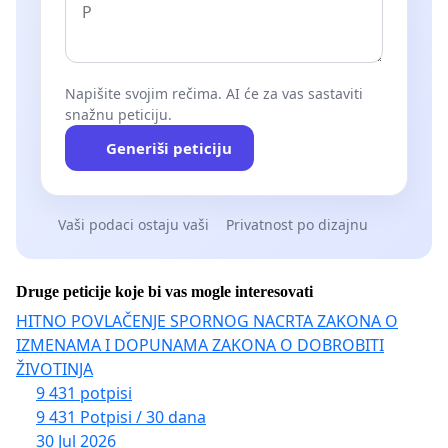
Napišite svojim rečima. AI će za vas sastaviti
snažnu peticiju.
Generiši peticiju
Vaši podaci ostaju vaši
Privatnost po dizajnu
Druge peticije koje bi vas mogle interesovati
HITNO POVLAČENJE SPORNOG NACRTA ZAKONA O
IZMENAMA I DOPUNAMA ZAKONA O DOBROBITI
ŽIVOTINJA
9 431 potpisi
9 431 Potpisi / 30 dana
30 Jul 2026