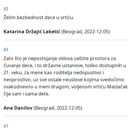
#2
Želim bezbednost dece u vrtiću.
Katarina Držajić Laketić
(Beograd, 2022-12-05)
#5
Zato što je nepostojanje vidova zaštite prostora za
čuvanje dece, i to državne ustanove, toliko dostupnih u
21. veku, za mene kao roditelja nedopustivo i
neoprostivo, uz sve ostale neuslove kojima svedočimo
svakodnevno u meni dragom, voljenom vrtiću Maslačak
čije sam i sama dete.
Ana Danilov
(Beograd, 2022-12-05)
#7