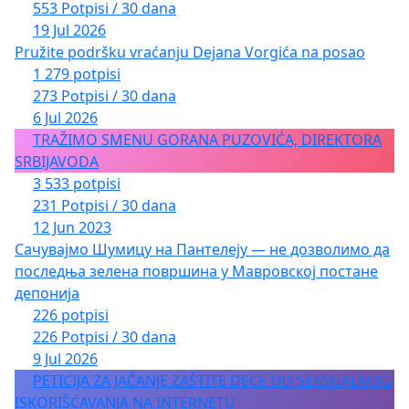
553 Potpisi / 30 dana
19 Jul 2026
Pružite podršku vraćanju Dejana Vorgića na posao
1 279 potpisi
273 Potpisi / 30 dana
6 Jul 2026
TRAŽIMO SMENU GORANA PUZOVIĆA, DIREKTORA
SRBIJAVODA
3 533 potpisi
231 Potpisi / 30 dana
12 Jun 2023
Сачувајмо Шумицу на Пантелеју — не дозволимо да
последња зелена површина у Мавровској постане
депонија
226 potpisi
226 Potpisi / 30 dana
9 Jul 2026
PETICIJA ZA JAČANJE ZAŠTITE DECE OD SEKSUALNOG
ISKORIŠĆAVANJA NA INTERNETU