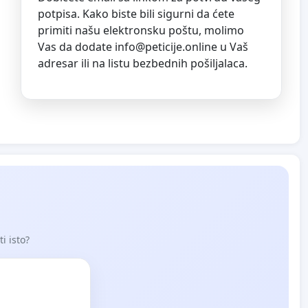
potpisa. Kako biste bili sigurni da ćete
primiti našu elektronsku poštu, molimo
Vas da dodate
info@peticije.online
u Vaš
adresar ili na listu bezbednih pošiljalaca.
i isto?