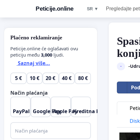
Peticije.online
Pregledajte pet
SR ▼
Plaćeno reklamiranje
Spas
Peticije.online će oglašavati ovu
konj
peticiju među
3,000
ljudi.
Saznaj više...
-Udr
-
5 €
10 €
20 €
40 €
80 €
Pod
Način plaćanja
Petic
PayPal
Google Pay
Apple Pay
Kreditna kartica
Disk
Način plaćanja