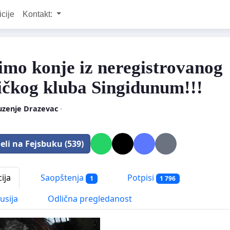
icije
Kontakt:
imo konje iz neregistrovanog
ičkog kluba Singidunum!!!
uzenje Drazevac
·
eli na Fejsbuku (539)
ija
Saopštenja
Potpisi
1
1 796
usija
Odlična pregledanost