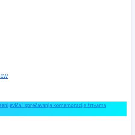
250W
enijevića i sprečavanja komemoracije žrtvama