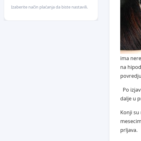
Izaberite način plaćanja da biste nastavili.
ima nere
na hipod
povredjuj
Po izjavi
dalje u 
Konji su
mesecima.
prljava.