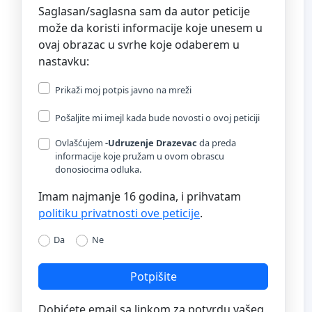
Saglasan/saglasna sam da autor peticije
može da koristi informacije koje unesem u
ovaj obrazac u svrhe koje odaberem u
nastavku:
Prikaži moj potpis javno na mreži
Pošaljite mi imejl kada bude novosti o ovoj peticiji
Ovlašćujem
-Udruzenje Drazevac
da preda
informacije koje pružam u ovom obrascu
donosiocima odluka.
Imam najmanje 16 godina, i prihvatam
politiku privatnosti ove peticije
.
Da
Ne
Potpišite
Dobićete email sa linkom za potvrdu vašeg