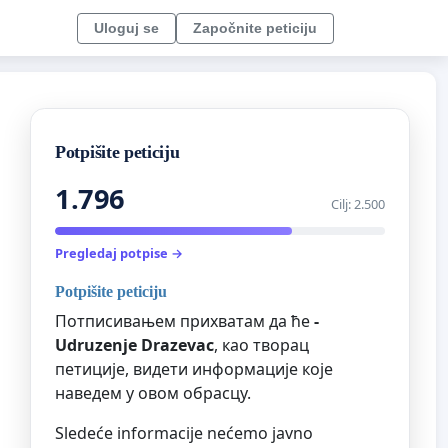
Uloguj se
Započnite peticiju
Potpišite peticiju
1.796
Cilj: 2.500
Pregledaj potpise →
Potpišite peticiju
Потписивањем прихватам да ће
-
Udruzenje Drazevac
, као творац
петиције, видети информације које
наведем у овом обрасцу.
Sledeće informacije nećemo javno