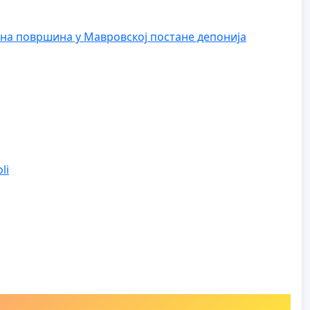
на површина у Мавровској постане депонија
li