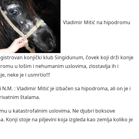
Vladimir Mitić na hipodromu
gistrovan konjički klub Singidunum, čovek koji drži konje
romu u lošim i nehumanim uslovima, zlostavlja ih i
e, neke je i usmrtio!!!
 N.M. : Vladimir Mitić je izbačen sa hipodroma, ali on je i
privatnim štalama.
 mu u katastrofalnim uslovima. Ne djubri boksove
 Konji stoje na piljevini koja izgleda kao zemlja koliko je