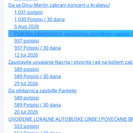
Da se Dinu Merlin zabrani koncert u Kraljevu!
1 031 potpisi
1 030 Potpisi / 30 dana
5 Aug 2026
Podrška zajedničkom saopštenju povodom napada na 
937 potpisi
937 Potpisi / 30 dana
12 Jul 2026
Zaustavite usvajanje Nacrta i otvorite rad na boljem zak
589 potpisi
589 Potpisi / 30 dana
29 Jul 2026
Da obilaznica zaobiđe Pantelej
589 potpisi
589 Potpisi / 30 dana
20 Jul 2026
UVOĐENJE LOKALNE AUTOBUSKE LINIJE I POVEĆANJE B
553 potpisi