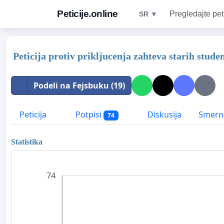
Peticije.online
Pregledajte pet
SR ▼
Peticija protiv prikljucenja zahteva starih stud
Podeli na Fejsbuku (19)
Peticija
Potpisi
Diskusija
Smerni
74
Statistika
74