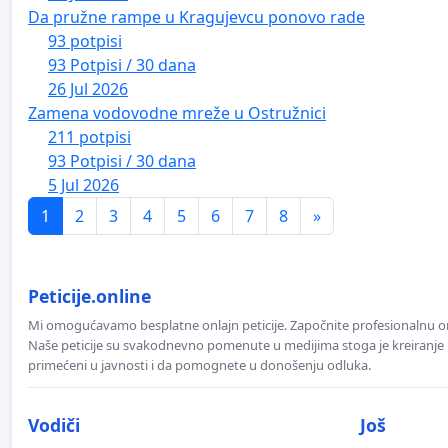
Da pružne rampe u Kragujevcu ponovo rade
93 potpisi
93 Potpisi / 30 dana
26 Jul 2026
Zamena vodovodne mreže u Ostružnici
211 potpisi
93 Potpisi / 30 dana
5 Jul 2026
1
2
3
4
5
6
7
8
»
Peticije.online
Mi omogućavamo besplatne onlajn peticije. Započnite profesionalnu onla
Naše peticije su svakodnevno pomenute u medijima stoga je kreiranje p
primećeni u javnosti i da pomognete u donošenju odluka.
Vodiči
Još