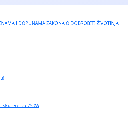
ENAMA I DOPUNAMA ZAKONA O DOBROBITI ŽIVOTINJA
u!
le i skutere do 250W