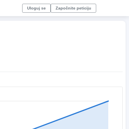
Uloguj se
Započnite peticiju