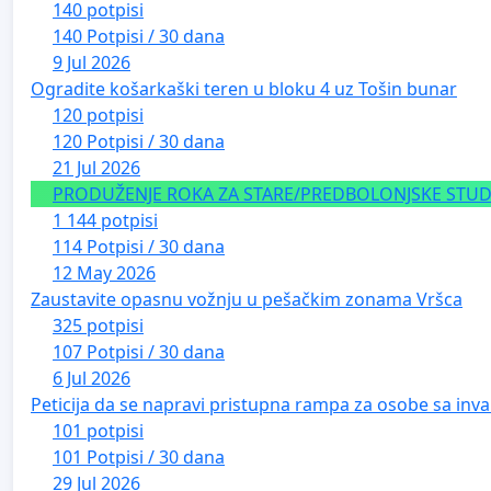
140 potpisi
140 Potpisi / 30 dana
9 Jul 2026
Ogradite košarkaški teren u bloku 4 uz Tošin bunar
120 potpisi
120 Potpisi / 30 dana
21 Jul 2026
PRODUŽENJE ROKA ZA STARE/PREDBOLONJSKE STUDE
1 144 potpisi
114 Potpisi / 30 dana
12 May 2026
Zaustavite opasnu vožnju u pešačkim zonama Vršca
325 potpisi
107 Potpisi / 30 dana
6 Jul 2026
Peticija da se napravi pristupna rampa za osobe sa inval
101 potpisi
101 Potpisi / 30 dana
29 Jul 2026