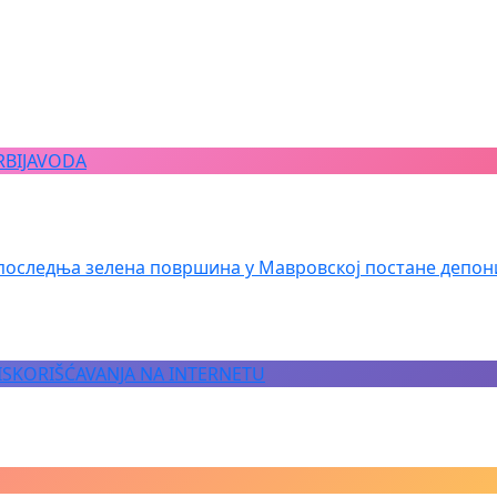
RBIJAVODA
последња зелена површина у Мавровској постане депон
 ISKORIŠĆAVANJA NA INTERNETU