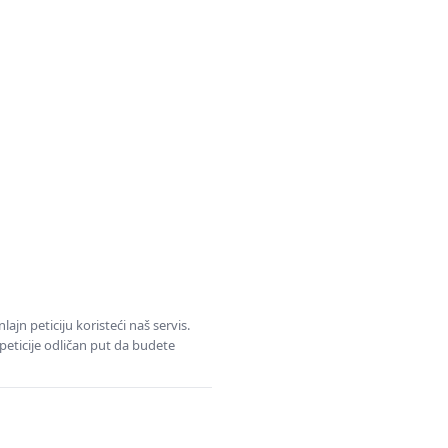
jn peticiju koristeći naš servis.
eticije odličan put da budete