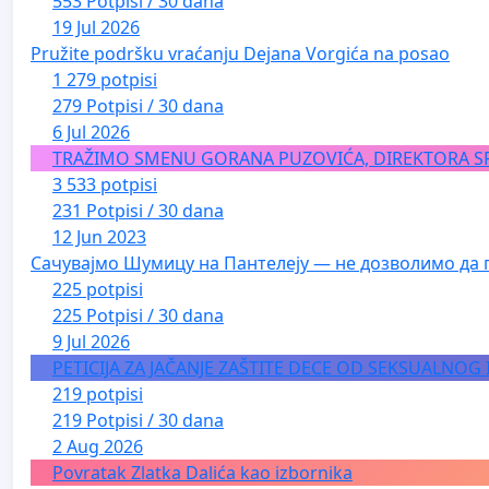
553 Potpisi / 30 dana
19 Jul 2026
Pružite podršku vraćanju Dejana Vorgića na posao
1 279 potpisi
279 Potpisi / 30 dana
6 Jul 2026
TRAŽIMO SMENU GORANA PUZOVIĆA, DIREKTORA S
3 533 potpisi
231 Potpisi / 30 dana
12 Jun 2023
Сачувајмо Шумицу на Пантелеју — не дозволимо да 
225 potpisi
225 Potpisi / 30 dana
9 Jul 2026
PETICIJA ZA JAČANJE ZAŠTITE DECE OD SEKSUALNOG
219 potpisi
219 Potpisi / 30 dana
2 Aug 2026
Povratak Zlatka Dalića kao izbornika