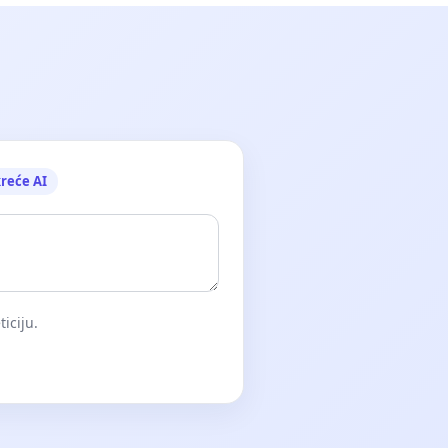
reće AI
iciju.