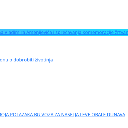
Vladimira Arsenijevića i sprečavanja komemoracije žrtvam
onu o dobrobiti životinja
ROJA POLAZAKA BG VOZA ZA NASELJA LEVE OBALE DUNAVA