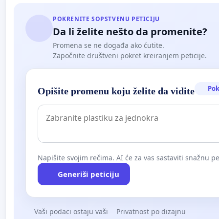
POKRENITE SOPSTVENU PETICIJU
Da li želite nešto da promenite?
Promena se ne događa ako ćutite.
Započnite društveni pokret kreiranjem peticije.
Pok
Opišite promenu koju želite da vidite
Napišite svojim rečima. AI će za vas sastaviti snažnu pet
Generiši peticiju
Vaši podaci ostaju vaši
Privatnost po dizajnu