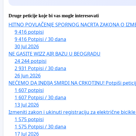
Druge peticije koje bi vas mogle interesovati
HITNO POVLAČENJE SPORNOG NACRTA ZAKONA O IZM
9 416 potpisi
9 416 Potpisi / 30 dana
30 Jul 2026
NE GASITE WIZZ AIR BAZU U BEOGRADU
24 244 potpisi
2 931 Potpisi / 30 dana
26 Jun 2026
NEĆEMO DA INĐIJA SMRDI NA CRKOTINU! Potpiši peticij
1 607 potpisi
1 607 Potpisi / 30 dana
13 Jul 2026
Izmeniti zakon i ukinuti registraciju za električne bicik
1 575 potpisi
1 575 Potpisi / 30 dana
17 Jul 2026