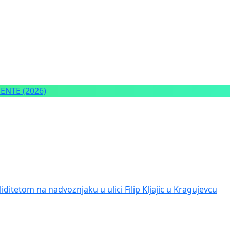
NTE (2026)
iditetom na nadvoznjaku u ulici Filip Kljajic u Kragujevcu