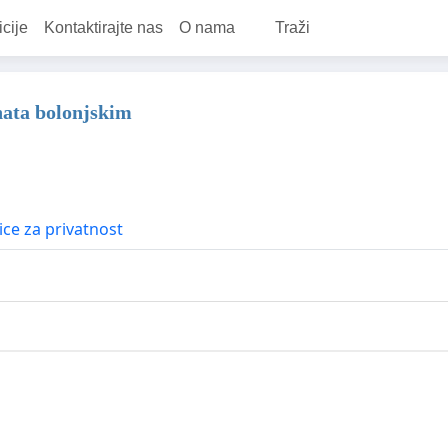
icije
Kontaktirajte nas
O nama
Traži
enata bolonjskim
ce za privatnost